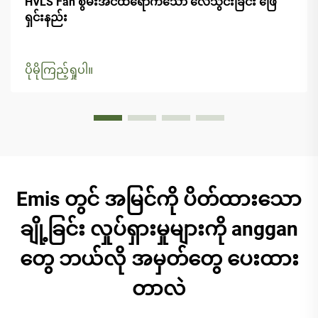
HVLS Fan စွမ်းအင်ထိရောက်သော လေသွင်းခြင်း ဖြေ
ရှင်းနည်း
ပိုမိုကြည့်ရှုပါ။
Emis တွင် အမြင်ကို ပိတ်ထားသော
ချို့ခြင်း လှုပ်ရှားမှုများကို anggan
တွေ ဘယ်လို အမှတ်တွေ ပေးထား
တာလဲ