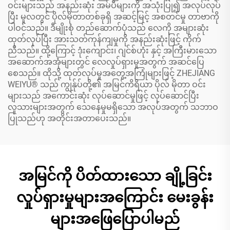
ဝင်းများသည် အနည်းဆုံး အမ်ပီများကို အသုံးပြု၍ အလုပ်လုပ်
ပြီး မူလတွင် ပိုလ်မိုတာတစ်ခုရှိ အဆင့်မြင့် အစတင်မှု တာဗာကို
ပါဝင်သည်။ ဒီမျိုးစုံ တည်ဆောက်ပုံသည် လေကို အများဆုံး
ထုတ်လုပ်ပြီး အားသတ်ကုန်ကျမှုကို အနည်းဆုံးဖြင့် ကိုက်
ညီသည်။ ထို့ကြောင့် ဒုံးကျောင်း၊ ဂျင်စ်ဟုံး နှင့် အကြီးမားသော
အဆောက်အအုံများတွင် လေလှုပ်ရှားမှုအတွက် အဆင်ပြေ
စေသည်။ ထိုသို့ ထုတ်လုပ်မှုအတွေ့အကြုံများဖြင့် ZHEJIANG
WEIYU® သည် ကျွန်ုပ်တို့၏ အမြင်ကိရိယာ ပိုလ် မိုတာ ဝင်း
များသည် အကောင်းဆုံး လုပ်ဆောင်မှုဖြင့် လုပ်ဆောင်ပြီး
လူသားများအတွက် သေနေမှုမရှိသော အလုပ်အတွက် သဘာဝ
ပြုသည်ဟု အတိုင်းအတာပေးသည်။
အမြင်ကို ပိတ်ထားသော ချို့ခြင်း
လှုပ်ရှားမှုများအကြောင်း မေးခွန်း
များအဖြေပြောပါမည်