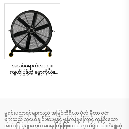
အသစ်ရောက်လာသူ။
ကျယ်ပြန့်တဲ့ ခန္ဓာကိုယ်။
ကျယ်ပြန့်တဲ့ လှိုင်းတန်း
ပက်လက်များ
မူရင်းပညာရှင်များသည် အမြင်ကိရိယာ ပိုလ် မိုတာ ဝင်း
များသည် သူငယ်ချင်းစားမှုနှင့် မှန်ကန်မှုကြောင့် ကုန်စီးသော
အသုံးပြုမှုများတွင် အရေးကြီးဖြစ်သည်ဟု သိရှိသည်။ ဒီမျိုးစုံ