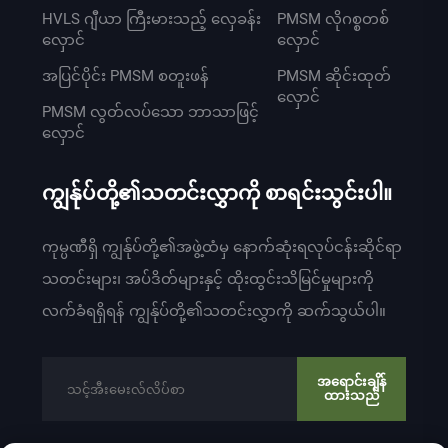
HVLS ဂျီယာ ကြီးမားသည့် လှေခန်း
PMSM လိုဂစ္စတစ်
လှောင်
လှောင်
အပြင်ပိုင်း PMSM စတူးဖန်
PMSM ဆိုင်းထုတ်
လှောင်
PMSM လွတ်လပ်သော ဘာသာဖြင့်
လှောင်
ကျွန်ုပ်တို့၏သတင်းလွှာကို စာရင်းသွင်းပါ။
ကုမ္ပဏီရှိ ကျွန်ုပ်တို့၏အဖွဲ့ထံမှ နောက်ဆုံးရလုပ်ငန်းဆိုင်ရာ
သတင်းများ၊ အပ်ဒိတ်များနှင့် ထိုးထွင်းသိမြင်မှုများကို
လက်ခံရရှိရန် ကျွန်ုပ်တို့၏သတင်းလွှာကို ဆက်သွယ်ပါ။
အရောင်းချိန်
ထားသည်