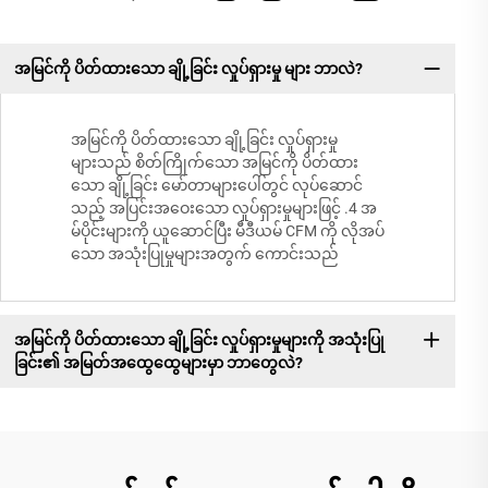
အမြင်ကို ပိတ်ထားသော ချို့ခြင်း လှုပ်ရှားမှု များ ဘာလဲ?
အမြင်ကို ပိတ်ထားသော ချို့ခြင်း လှုပ်ရှားမှု
များသည် စိတ်ကြိုက်သော အမြင်ကို ပိတ်ထား
သော ချို့ခြင်း မော်တာများပေါ်တွင် လုပ်ဆောင်
သည့် အပြင်းအဝေးသော လှုပ်ရှားမှုများဖြင့် .4 အ
မ်ပိုင်းများကို ယူဆောင်ပြီး မီဒီယမ် CFM ကို လိုအပ်
သော အသုံးပြုမှုများအတွက် ကောင်းသည်
အမြင်ကို ပိတ်ထားသော ချို့ခြင်း လှုပ်ရှားမှုများကို အသုံးပြု
ခြင်း၏ အမြတ်အထွေထွေများမှာ ဘာတွေလဲ?