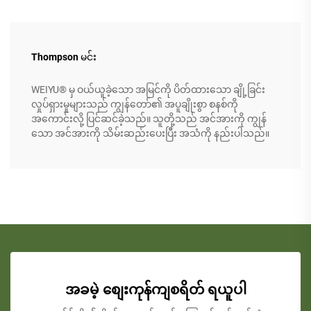
Thompson မင်း
WEIYU® မှ ဝယ်ယူခဲ့သော အမြင်ကို ပိတ်ထားသော ချို့ခြင်း
လှုပ်ရှားမှုများသည် ကျွန်တော်၏ အပူချိုးစွာ စနစ်ကို
အကောင်းလို့ ပြင်ဆင်ခဲ့သည်။ သူတို့သည် အင်အားကို ကျွန်
သော အင်အားကို သိမ်းဆည်းပေးပြီး အသံကို နည်းပါသည်။
အခမဲ့ စျေးကုန်ကျစရိတ် ရယူပါ