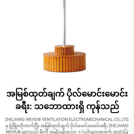
အမြစ်ထုတ်ချက် ပိုလ်မောင်းမောင်း
ခရီး: သဘောထားရှိ ကုန်သည်
ZHEJIANG WEIYU® VENTILATION ELECTROMECHANICAL CO.,LTD.
မှ ဖွံ့ဖြိုးတိုးတက်ပြီး အမြစ်ထုတ်ချက် ပိုလ်မောင်းမောင်းခရီး ZHEJIANG
WEIYU® များသည် မီးကို အမျိုးမျိုးသော ឧုံးပါးများအတွက် အသုံးပြု