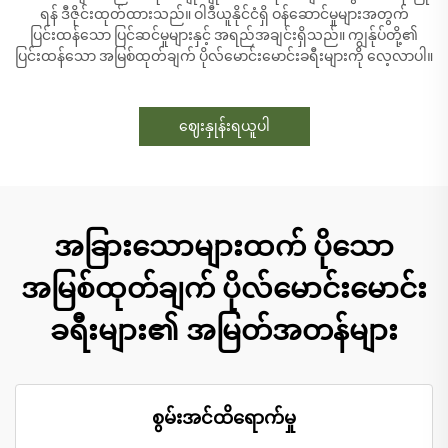
ရန် ဒီဇိုင်းထုတ်ထားသည်။ ဝါဒီယူနိုင်ငံရှိ ဝန်ဆောင်မှုများအတွက်
ပြင်းထန်သော ပြင်ဆင်မှုများနှင့် အရည်အချင်းရှိသည်။ ကျွန်ုပ်တို့၏
ပြင်းထန်သော အမြစ်ထုတ်ချက် ပိုလ်မောင်းမောင်းခရီးများကို လေ့လာပါ။
ဈေးနှုန်းရယူပါ
အခြားသောများထက် ပိုသော
အမြစ်ထုတ်ချက် ပိုလ်မောင်းမောင်း
ခရီးများ၏ အမြတ်အတန်များ
စွမ်းအင်ထိရောက်မှု