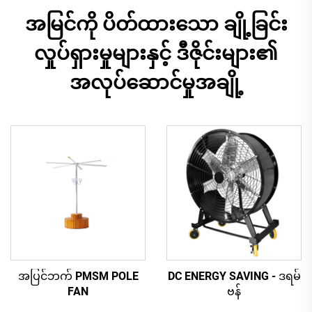
အမြင်ကို ပိတ်ထားသော ချို့ခြင်း
လှုပ်ရှားမှုများနှင့် ဒီဇိုင်းများ၏
အလုပ်ဆောင်မှုအချို့
အပြင်ဘက် PMSM POLE
DC ENERGY SAVING - ဒရမ်
FAN
ဗန်