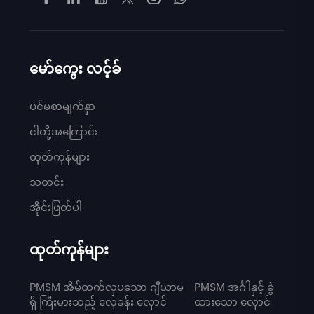
မော်ကွေး လင့်ခ်
ပင်မစာမျက်နှာ
ငါတို့အကြောင်း
ထုတ်ကုန်များ
သတင်း
အိုင်းဖြတ်ပါ
ထုတ်ကုန်များ
PMSM အိမ်ထက်လှပသော ဂျီယာမ
PMSM အင်္ဂါနှင့် ခွဲ
ရှိ ကြီးမားသည့် လှေခန်း လှောင်
ထားသော လှောင်