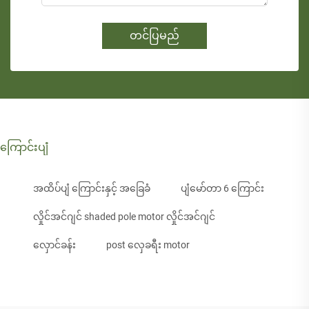
တင်ပြမည်
ကြောင်းပျံ
အထိပ်ပျံ ကြောင်းနှင့် အခြေခံ
ပျံမော်တာ 6 ကြောင်း
လှိုင်အင်ဂျင် shaded pole motor လှိုင်အင်ဂျင်
လှောင်ခန်း
post လှေခရီး motor