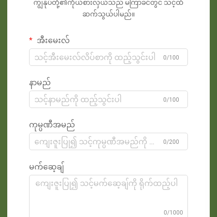
ကျွန်ုပ်တို့၏ကိုယ်စားလှယ်သည် မကြာခင်တွင် သင့်ထံ
ဆက်သွယ်ပါမည်။
အီးမေးလ်
0/100
နာမည်
0/100
ကုမ္ပဏီအမည်
0/200
မက်ဆေ့ချ်
0/1000