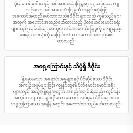
ပိုလ်မောင်းခရီးသည် အင်အားအသုံးပြုမှုနှင့် ကျသင့်သော ကျ
သင့်သော အင်အားအသုံးပြုမှုကို အနည်းဆုံးဖြင့်
အကောင်အထည်ဖော်ထားသည်။ ဒီဇိုင်းများသည် ကုန်သည်များ
အတွက် အကောင်အထည်ဖော်ထားသည့် ပိုလ်မောင်းမောင်းခရီး
များသည် လုပ်ငန်းများအတွင်း အင်အားအသုံးပြုမှုကို လျော့နည်း
စေရန် အားလုံးကို မပြောင်းလဲဘဲ အကောင်အထည်ဖော်
ထားသည်။
အရှေ့ကြောင်းနှင့် သိပ္ပံရှိ ဒီဇိုင်း
ခြားမှားသော အရောင်းအမှုများနှင့် ပိုင်ဆိုင်သော ဒီဇိုင်း
အကျဉ်းချုပ်များဖြင့်၊ ကျွန်ုပ်တို့၏ ပိုလ်မောင်းမောင်းခရီး
များသည် အသုံးပြုရန်အတွက် အရည်အချင်းရှိသည်။ လုပ်ငန်း
အတွင်း အရည်အချင်းရှိသော ဆောက်လုပ်မှုမှာ ဒီဇိုင်းများအား
အရှည်ကြာသော အချိန်အတွင်း အကောင်အထည်ဖော်ထားသည်။