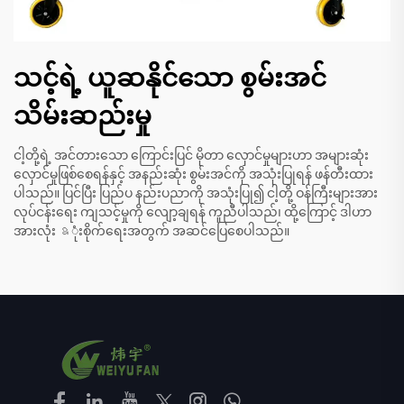
သင့်ရဲ့ ယူဆနိုင်သော စွမ်းအင်
သိမ်းဆည်းမှု
ငါ့တို့ရဲ့ အင်တားသော ကြောင်းပြင် မိုတာ လှောင်မှုများဟာ အများဆုံး
လှောင်မှုဖြစ်စေရန်နှင့် အနည်းဆုံး စွမ်းအင်ကို အသုံးပြုရန် ဖန်တီးထား
ပါသည်။ ပြင်ပြီး ပြည်ပ နည်းပညာကို အသုံးပြု၍ ငါ့တို့ ဝန်ကြီးများအား
လုပ်ငန်းရေး ကျသင့်မှုကို လျော့ချရန် ကူညီပါသည်၊ ထို့ကြောင့် ဒါဟာ
အားလုံး ឧုံးစိုက်ရေးအတွက် အဆင်ပြေစေပါသည်။