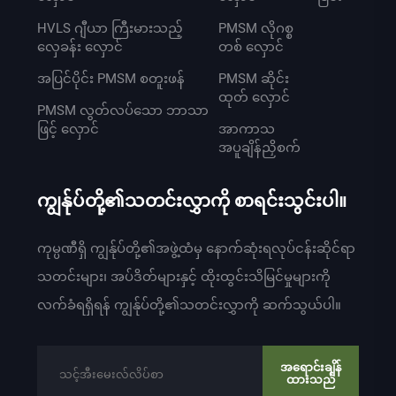
HVLS ဂျီယာ ကြီးမားသည့်
PMSM လိုဂစ္စ
လှေခန်း လှောင်
တစ် လှောင်
အပြင်ပိုင်း PMSM စတူးဖန်
PMSM ဆိုင်း
ထုတ် လှောင်
PMSM လွတ်လပ်သော ဘာသာ
ဖြင့် လှောင်
အာကာသ
အပူချိန်ညှိစက်
ကျွန်ုပ်တို့၏သတင်းလွှာကို စာရင်းသွင်းပါ။
ကုမ္ပဏီရှိ ကျွန်ုပ်တို့၏အဖွဲ့ထံမှ နောက်ဆုံးရလုပ်ငန်းဆိုင်ရာ
သတင်းများ၊ အပ်ဒိတ်များနှင့် ထိုးထွင်းသိမြင်မှုများကို
လက်ခံရရှိရန် ကျွန်ုပ်တို့၏သတင်းလွှာကို ဆက်သွယ်ပါ။
အရောင်းချိန်
ထားသည်