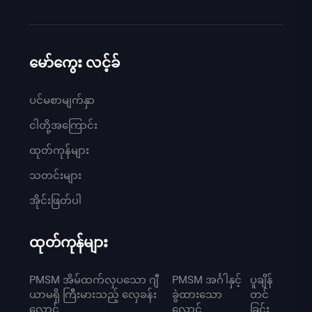
မော်ကွေး လင့်ခ်
ပင်မစာမျက်နှာ
ငါတို့အကြောင်း
ထုတ်ကုန်များ
သတင်းများ
အိုင်းဖြတ်ပါ
ထုတ်ကုန်များ
PMSM အိမ်ထက်လှပသော ဂျီ
PMSM အင်္ဂါနှင့်
ပူချိန်
ယာမရှိ ကြီးမားသည့် လှေခန်း
ခွဲထားသော
တင်
လှောင်
လှောင်
ခြင်း