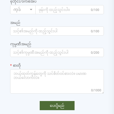
မိုဘိုင်း/ဝက်စ်အပ်
ကုဒ်
0/100
အမည်
0/100
ကုမ္ပဏီအမည်
0/200
စာတို
0/1000
ပေးပို့မည်