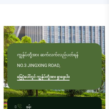
ကျွန်ုပ်တို့အား ဆက်လက်လည်ပတ်ရန်
NO.3 JINGXING ROAD,
မြေပုံပေါ်တွင် ကျွန်ုပ်တို့အား ရှာဖွေပါ။

ဖုန်း