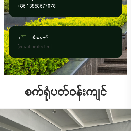
+86 13858677078

အီးမေးလ်
[email protected]
စက်ရုံပတ်ဝန်းကျင်