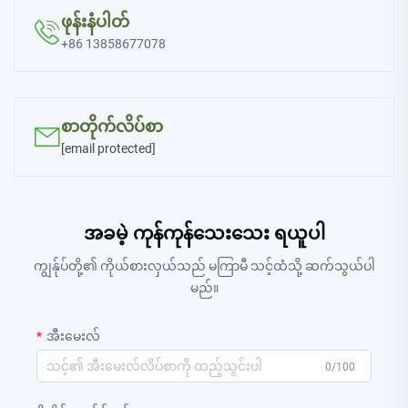
ဖုန်းနံပါတ်

+86 13858677078
စာတိုက်လိပ်စာ

[email protected]
အခမဲ့ ကုန်ကုန်သေးသေး ရယူပါ
ကျွန်ုပ်တို့၏ ကိုယ်စားလှယ်သည် မကြာမီ သင့်ထံသို့ ဆက်သွယ်ပါ
မည်။
အီးမေးလ်
0/100