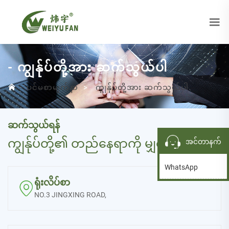
- ကျွန်ုပ်တို့အား ဆက်သွယ်ပါ
ပင်မစာမျက်နှာ
>
ကျွန်ုပ်တို့အား ဆက်သွယ်ပါ
ဆက်သွယ်ရန်
ကျွန်ုပ်တို့၏ တည်နေရာကို မျှဝေပေးပါ
အင်တာနက်
WhatsApp
ရုံးလိပ်စာ

NO.3 JINGXING ROAD,