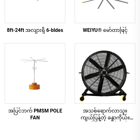
8ft-24ft အလျားရှိ 6-bldes
WEIYU® မော်တာဖြင့်
အပြင်ဘက် PMSM POLE
အသစ်ရောက်လာသူ။
FAN
ကျယ်ပြန့်တဲ့ ခန္ဓာကိုယ်။
ကျယ်ပြန့်တဲ့ လှိုင်းတန်း
ပက်လက်များ