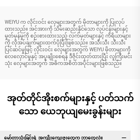
WEIYU က လိုင်းဝင်း လှေများအတွက် မိုတာများကို ပြုလုပ်
ထားသည်။ အင်အားကို သိမ်းဆည်းနိုင်သော လုပ်ငန်းများနှင့်
မှုတ်မှန်မှုကို စဉ်းစားထားသည့် လက်မှတ်များနှင့် ကိရိယာများ
ကို လိုအပ်ချက်များထက်ပိုပြီးဖြစ်သည်။ အသီးသီး သီးသီး
ပြင်ဆင်မှုဖြင့် လိုင်းဝင်း လှေများအတွက် WEIYU မိုတာများကို
လေလှောင်မှုနှင့် အပူချိုးစေရန် ဒီဇိုင်းထုတ်ထားပြီး လူကြီးမင်း
သုံး လှေများအတွက် အဓိကအစိတ်အပိုင်းများဖြစ်သည်။
အုတ်တိုင်အိုးစက်များနှင့် ပတ်သက်
သော ယေဘုယျမေးခွန်းများ
မော်တာသုံးခြင်းရဲ့ အကျိုးကျေးဇူးတွေက ဘာတွေလဲ။