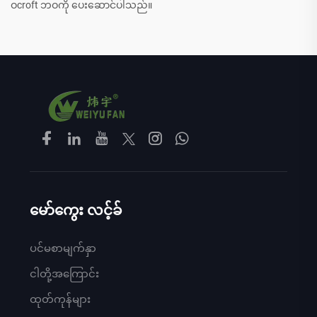
ဝcroft ဘဝကို ပေးဆောင်ပါသည်။
မော်ကွေး လင့်ခ်
ပင်မစာမျက်နှာ
ငါတို့အကြောင်း
ထုတ်ကုန်များ