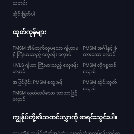
သတင်း
အိုင်းဖြတ်ပါ
ထုတ်ကုန်များ
PMSM အိမ်ထက်လှပသော ဂျီယာမ
PMSM အင်္ဂါနှင့် ခွဲ
ရှိ ကြီးမားသည့် လှေခန်း လှောင်
ထားသော လှောင်
HVLS ဂျီယာ ကြီးမားသည့် လှေခန်း
PMSM လိုဂစ္စတစ်
လှောင်
လှောင်
အပြင်ပိုင်း PMSM စတူးဖန်
PMSM ဆိုင်းထုတ်
လှောင်
PMSM လွတ်လပ်သော ဘာသာဖြင့်
လှောင်
ကျွန်ုပ်တို့၏သတင်းလွှာကို စာရင်းသွင်းပါ။
ကုမ္ပဏီရှိ ကျွန်ုပ်တို့၏အဖွဲ့ထံမှ နောက်ဆုံးရလုပ်ငန်းဆိုင်ရာ