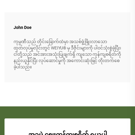
John Doe
ကုမ္ပဏီသည် တိုင်းခြောက်ထဲမှာ အသစ်ဖွံ့ဖြိုးလာသော
ထုတ်လုပ်မှုလိုင်းတွင် WEIYU® မှ ဒီဇိုင်းများကို ပါဝင်သုံးစွဲခဲ့ပြီး၊
ငါတို့သည် အင်အားအသုံးပြုချက်ရှိ ကျသော ကုန်ကျစရိတ်ကို
နည်းယူနိုင်ပြီး လုပ်ဆောင်မှုကို အကောင်းဆုံးဖြင့် တိုးတက်စေ
ခဲ့ပါသည်။
အခမဲ့ စျေးကုန်ကျစရိတ် ရယူပါ