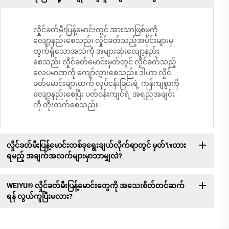
လှိုင်ခတ်မီးပြန့်မောင်းတွင် အားသာဖြစ်မှုကို
လျော့နည်းစေသည်၊ လှိုင်ခတ်သည့်အပိုင်းများမှ
ထွက်ရှိသောအသံကို အများဆုံးလျော့နည်း
စေသည်၊ လှိုင်ခတ်မောင်းမှတ်တွင် လှိုင်ခတ်သည့်
လေပမာဏကို ကျော်လွှားစေသည်။ ဒါဟာ လှိုင်
ခတ်မောင်းများထက် လုပ်ငန်းခြင်းရဲ့ ကုန်ကျစွာကို
လျော့နည်းစေပြီး ပတ်ဝန်းကျင်ရဲ့ အရည်အချင်း
ကို တိုးတက်စေသည်။
လှိုင်ခတ်မီးပြန့်မောင်းတစ်ခုရွေးချယ်လိုက်ရာတွင် မှတ်ใจထား
ရမည့် အချက်အလက်များမှာဘာမျှလဲ?
WEIYU® လှိုင်ခတ်မီးပြန့်မောင်းတွေကို အသေးစိတ်တင်ဆက်
ရန် လွယ်ကူပြီးမလား?