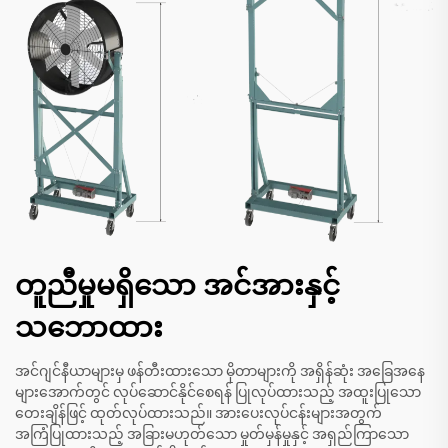
တူညီမှုမရှိသော အင်အားနှင့်
သဘောထား
အင်ဂျင်နီယာများမှ ဖန်တီးထားသော မိုတာများကို အရှိန်ဆုံး အခြေအနေ
များအောက်တွင် လုပ်ဆောင်နိုင်စေရန် ပြုလုပ်ထားသည့် အထူးပြုသော
တေးချိန်ဖြင့် ထုတ်လုပ်ထားသည်။ အားပေးလုပ်ငန်းများအတွက်
အကြံပြုထားသည့် အခြားမဟုတ်သော မှုတ်မှန်မှုနှင့် အရှည်ကြာသော