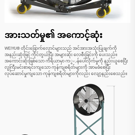
အားသတ်မှု၏ အကောင့်ဆုံး
WEIYU® တိုင်းခြောက်လှောင်များသည် အင်အားအသုံးပြုချက်ကို
အနည်းဆုံးဖြင့် ကိုင်တွယ်ပြီး အများဆုံး လေစီးခြင်းကို ပေးသည်။
အကောင်းဆုံးဖြစ်သော ကိရိယာမှာ ကربွန်ပေါ်လိုက်မှုကို နည်းယူစေပြီး
လူကြီးမင်းစာရင်းကျသော ကုန်ကျစရိတ်များကို အာမခံစေပြီး
လုပ်ဆောင်မှုကျသော ကုန်ကျစရိတ်များကိုလည်း လျော့နည်းစေသည်။