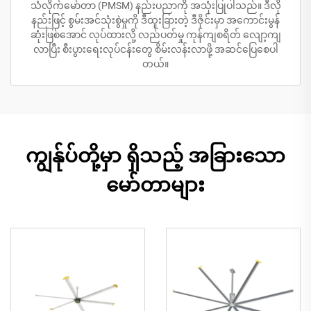
သံလိုက်မော်တာ (PMSM) နည်းပညာကို အသုံးပြုပါသည်။ ဒီလို
နည်းဖြင့် စွမ်းအင်သုံးစွဲမှုကို ဒီထူးခြားတဲ့ ဒီဇိုင်းမှာ အကောင်းမွန်
ဆုံးဖြစ်အောင် လုပ်ထားလို့ လည်ပတ်မှု ကုန်ကျစရိတ် လျော့ကျ
လာပြီး စီးပွားရေးလုပ်ငန်းတွေ စိမ်းလန်းလာဖို့ အဆင်ပြေစေပါ
တယ်။
ကျွန်ုပ်တို့မှာ ရှိသည့် အခြားသော
မော်တာများ