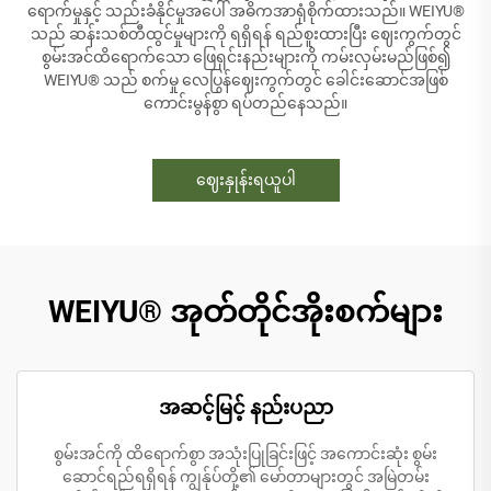
ရောက်မှုနှင့် သည်းခံနိုင်မှုအပေါ် အဓိကအာရုံစိုက်ထားသည်။ WEIYU®
သည် ဆန်းသစ်တီထွင်မှုများကို ရရှိရန် ရည်စူးထားပြီး ဈေးကွက်တွင်
စွမ်းအင်ထိရောက်သော ဖြေရှင်းနည်းများကို ကမ်းလှမ်းမည်ဖြစ်၍
WEIYU® သည် စက်မှု လေပြွန်ဈေးကွက်တွင် ခေါင်းဆောင်အဖြစ်
ကောင်းမွန်စွာ ရပ်တည်နေသည်။
ဈေးနှုန်းရယူပါ
WEIYU® အုတ်တိုင်အိုးစက်များ
အဆင့်မြင့် နည်းပညာ
စွမ်းအင်ကို ထိရောက်စွာ အသုံးပြုခြင်းဖြင့် အကောင်းဆုံး စွမ်း
ဆောင်ရည်ရရှိရန် ကျွန်ုပ်တို့၏ မော်တာများတွင် အမြဲတမ်း