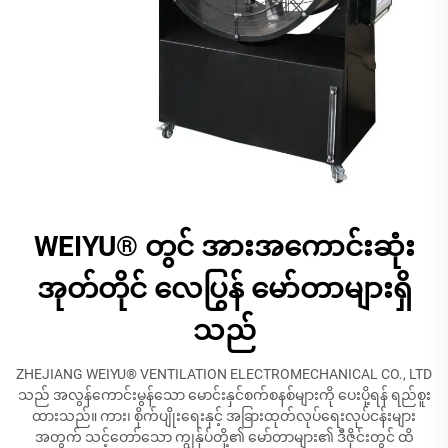
WEIYU® တွင် အားအကောင်းဆုံး
အုတ်တိုင် လေပြွန် မော်တာများရှိ
သည်
ZHEJIANG WEIYU® VENTILATION ELECTROMECHANICAL CO., LTD
သည် အလွန်ကောင်းမွန်သော မောင်းနှင်စက်စနစ်များကို ပေးပို့ရန် ရည်စူး
ထားသည်။ ကား၊ စိုက်ပျိုးရေးနှင့် အခြားထုတ်လုပ်ရေးလုပ်ငန်းများ
အတွက် သင့်တော်သော ကျွန်ုပ်တို့၏ မော်တာများ၏ ဒီဇိုင်းတွင် ထိ