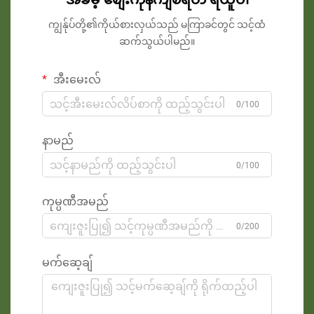
ကျွန်ုပ်တို့၏ကိုယ်စားလှယ်သည် မကြာခင်တွင် သင့်ထံ
ဆက်သွယ်ပါမည်။
အီးမေးလ်
0/100
နာမည်
0/100
ကုမ္ပဏီအမည်
0/200
မက်ဆေ့ချ်