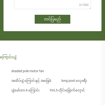
0/1000
တင်ပြမည်
ကြောင်းပျံ
shaded pole motor fan
အထိပ်ပျံ ကြောင်းနှင့် အခြေခံ
long post လှေခရီး
ပျံမော်တာ 6 ကြောင်း
hVLS တိုင်းခြောက်လှောင်