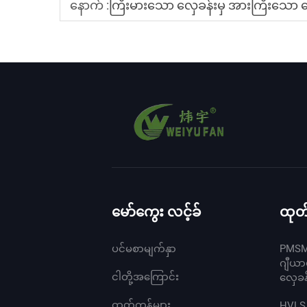
နောက် :
ကြီးမားသော လှေခန်းမှ အားကြီးသော 
မော်ကွေး လင့်ခ်
ထုတ်
ပင်မစာမျက်နှာ
PMSM
ဂျီယာ
ငါတို့အကြောင်း
လှေခန
ထုတ်ကုန်များ
HVLS 