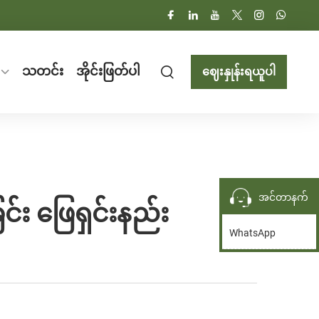
သတင်း
အိုင်းဖြတ်ပါ
ဈေးနှုန်းရယူပါ
အင်တာနက်
း ဖြေရှင်းနည်း
WhatsApp