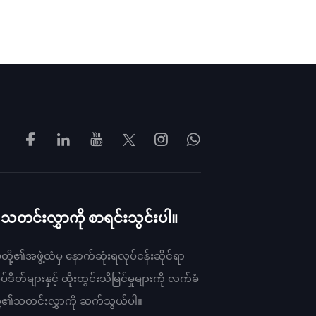
့၏သတင်းလွှာကို စာရင်းသွင်းပါ။
်ုပ်တို့၏အဖွဲ့ထံမှ နောက်ဆုံးရလုပ်ငန်းဆိုင်ရာ
ိတ်များနှင့် ထိုးထွင်းသိမြင်မှုများကို လက်ခံ
ပ်တို့၏သတင်းလွှာကို ဆက်သွယ်ပါ။