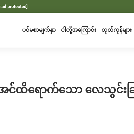
ail protected]
ပင်မစာမျက်နှာ
ငါတို့အကြောင်း
ထုတ်ကုန်များ
းအင်ထိရောက်သော လေသွင်းခြင်