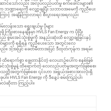
ဆောင်သော်လည်း အလုပ်လည်ပတ်မှု စက်ခေါင်းများ၏
သည်။ ဒါက ဘဏ္ဍာရေးကို လျှော့ချပြီး သဘာဝအမေကို ကူညီပေး
ဆုံးကြောင့် အချိန်ကြာလာရင် စီးပွားရေးအရလည်း
်းလန်းသော ရွေးချယ်မှု ပိုများ
့ ကြိုးစားနေချိန်မှာ HVLS Fan Energy က ပိုပြီး
်းအင်သုံးစွဲမှုကို အနည်းဆုံးထိ လျှော့ချခြင်းနှင့်
ျက်များကို ရရှိရန် ကူညီပေးသော အတွင်းလေ
်သည်။ ဒါ့အပြင် ခေတ်မီတာအပြင် ဒီထုတ်ကုန်က အရမ်း
ု ထိရောက်စွာ ချွေတာနိုင်တဲ့ လေယာဉ်ပေါ်က စနစ်ဖြစ်
အင်သုံးစွဲမှုနဲ့ ထိရောက်တဲ့ လေလည်ပတ်မှုအတွက်ဖြစ်စေ၊
 ဂုဏ်သတ္တိအတွက်ဖြစ်စေ၊ ၎င်းဟာ အရွယ်အစားအားလုံးရှိ
ပါ။ HVLS Fan Energy ကို ဒီနေ့ပဲ စမ်းကြည့်ပါ၊
မလဲဆိုတာ ကြည့်ပါ။