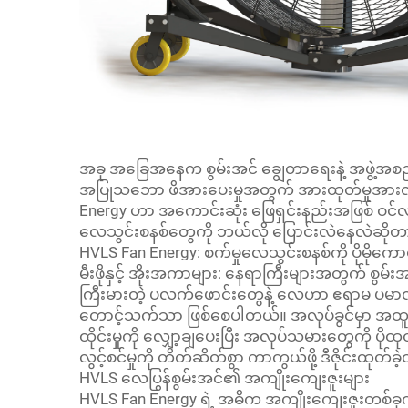
အခု အခြေအနေက စွမ်းအင် ချွေတာရေးနဲ့ အဖွဲ့အစည်းန
အပြုသဘော ဖိအားပေးမှုအတွက် အားထုတ်မှုအားလုံးကိ
Energy ဟာ အကောင်းဆုံး ဖြေရှင်းနည်းအဖြစ် ဝင
လေသွင်းစနစ်တွေကို ဘယ်လို ပြောင်းလဲနေလဲဆို
HVLS Fan Energy: စက်မှုလေသွင်းစနစ်ကို ပိုမိုကော
မီးဖိုနှင့် အိုးအကာများ: နေရာကြီးများအတွက် စွမ
ကြီးမားတဲ့ ပလက်ဖောင်းတွေနဲ့ လေဟာ ဧရာမ ပမာဏတွေ
တောင့်သက်သာ ဖြစ်စေပါတယ်။ အလုပ်ခွင်မှာ အထူးသ
ထိုင်းမှုကို လျှော့ချပေးပြီး အလုပ်သမားတွေကို ပိ
လွင့်စင်မှုကို တိတ်ဆိတ်စွာ ကာကွယ်ဖို့ ဒီဇိုင်းထုတ်ခ
HVLS လေပြွန်စွမ်းအင်၏ အကျိုးကျေးဇူးများ
HVLS Fan Energy ရဲ့ အဓိက အကျိုးကျေးဇူးတစ်ခုက စ