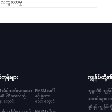
လေကူးလာမှု
ကုန်များ
ကျွန်ုပ်တို
 အိမ်ထက်လှပသော
PMSM အင်္ဂါ
ကုမ္ပဏီရှိ ကျွန
မရှိ ကြီးမားသည့်
နှင့် ခွဲထား
သတင်းများ၊ အပ်ဒ
်း လှောင်
သော လှောင်
ရရှိရန် ကျွန်ု
ဂျီယာ ကြီးမားသည့်
PMSM လိုဂစ္စ