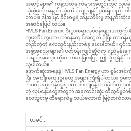
အဆင့်များ၏ ကန့်သတ်ချက်များအတွင်းတွင် လုပ်
သုံးစွဲမှုကို အနည်းဆုံးထိ လျှော့ချနိုင်စွမ်းရှိ
တာပါ။ ဒါ့အပြင် ခိုင်မာမှုနဲ့ ထိန်းသိမ်းမှု အနည်း
အဆင်ပြေပါတယ်။
HVLS Fan Energy: စီးပွားရေးလုပ်ငန်းများအတွက် စိမ
ကုမ္ပဏီတွေဟာ ပတ်ဝန်းကျင်အတွက် ပိုပြီး တာဝန်ယူဖို
တည်တံ့တဲ့ လေသွင်းနည်းတစ်ခု ပေးပါတယ်။ ၎င်းသည် စွမ
အဖွဲ့အစည်းများ၏ ပတ်ဝန်းကျင်ဆိုင်ရာ ရည်မှန်းခ
အရည်အသွေး တိုးတက်စေခြင်းဖြင့် ဤသို့ ရရှိနိုင
လှပါတယ်။
နောက်ဆုံးအနေနဲ့ HVLS Fan Energy ဟာ စွမ်းအင်ကိ
ပြီး အကျိုးကျေးဇူးတွေ အများကြီးရှိပါတယ်။ စွမ်း
အဝတ်မဆုတ်နိုင်မှုနဲ့ ပတ်ဝန်းကျင်နဲ့ မထိခိုက်တဲ့
တဲ့ လုပ်ငန်းတွေအတွက် အကောင်းဆုံး တီထွင်မှုတစ်ခု
လေသွင်းမှု ထိရောက်မှု ဘယ်လောက် မြင့်တက်လာ
ယခင် :