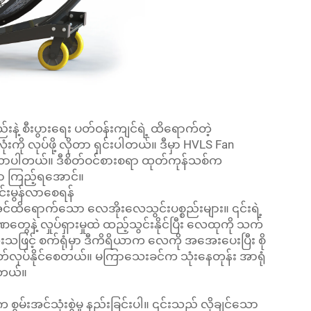
ဲ့ စီးပွားရေး ပတ်ဝန်းကျင်ရဲ့ ထိရောက်တဲ့
ု လုပ်ဖို့ လိုတာ ရှင်းပါတယ်။ ဒီမှာ HVLS Fan
်လာပါတယ်။ ဒီစိတ်ဝင်စားစရာ ထုတ်ကုန်သစ်က
တာ ကြည့်ရအောင်။
င်းမွန်လာစေရန်
်းအင်ထိရောက်သော လေအိုးလေသွင်းပစ္စည်းများ။ ၎င်းရဲ့
နဲ့ လှုပ်ရှားမှုထဲ ထည့်သွင်းနိုင်ပြီး လေထုကို သက်
ဖြင့် စက်ရုံမှာ ဒီကိရိယာက လေကို အအေးပေးပြီး စို
ုထုတ်လုပ်နိုင်စေတယ်။ မကြာသေးခင်က သုံးနေတုန်း အာရုံ
ဲ့တယ်။
ွမ်းအင်သုံးစွဲမှု နည်းခြင်းပါ။ ၎င်းသည် လိုချင်သော