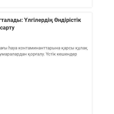
талады: Үлгілердің Өндірістік
сарту
ағы һауа контаминанттарына қарсы құлақ
умаралардан қорғалу. Үстік кешендер
н сақтауда маңызды рөл атады, себебі