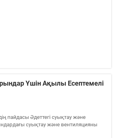
Орындар Үшін Ақылы Есептемелі
ң пайдасы Әдеттегі суықтау және
ындардағы суықтау және вентиляцияны
ешендер әдеттегі түрде суықтауға