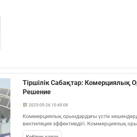
Тіршілік Сабақтар: Комерциялық 
Решение
2025-05-26 10:49:08
Коммерциялық орындардағы үстік кешендерді
вентиляция эффективдігі. Коммерциялық ор
жақсарту үшін үстік кешендер маңызды. Бұл к
Көбірек қарау