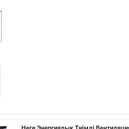
Неге Энергиялық Тиімді Вентиляци