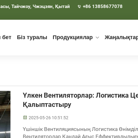
асы, Тайчжоу, Чжэцзян, Қытай
+86 13858677078
 бет
Біз туралы
Продукциялар
Жаңалықта
Үлкен Вентиляторлар: Логистика Це
Қалыптастыру
2025-05-26 10:51:52
Үшіншік Вентиляциясының Логистика Өнімділ
Вентиляторлар Қандай Ағыс Еффективдылығ