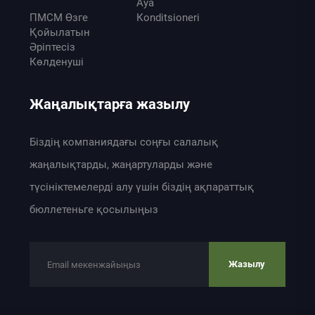
Ауа
ПМСМ Өзге
Кonditsionerі
Қойылатын
Әріптесіз
Көлденуші
Жаңалықтарға жазылу
Біздің компаниядағы соңғы салалық
жаңалықтарды, жаңартуларды және
түсініктемелерді алу үшін біздің ақпараттық
бюллетеньге қосылыңыз
Жазылу