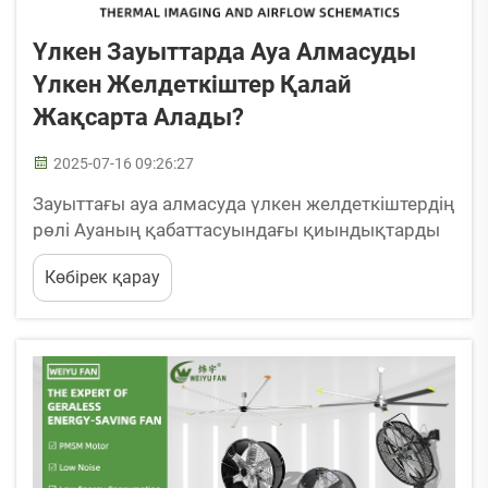
Үлкен Зауыттарда Ауа Алмасуды
Үлкен Желдеткіштер Қалай
Жақсарта Алады?
2025-07-16 09:26:27
Зауыттағы ауа алмасуда үлкен желдеткіштердің
рөлі Ауаның қабаттасуындағы қиындықтарды
түсіну Ауаның қабаттасуы – температура мен
Көбірек қарау
тығыздық айырмашылықтарына байланысты
ауаның әртүрлі қабаттарының пайда болуына
әкелетін, сонымен қатар тең емес жылу ...