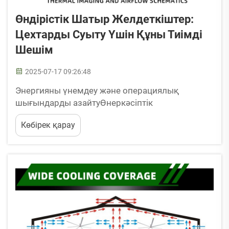
Өндірістік Шатыр Желдеткіштер:
Цехтарды Суыту Үшін Құны Тиімді
Шешім
2025-07-17 09:26:48
Энергияны үнемдеу және операциялық
шығындарды азайтуӨнеркәсіптік
желдеткіштерді пайдаланып энергия тұтыну
Көбірек қарау
нормаларын азайтуӨнеркәсіптік желдеткіштер
ауа ағындарын оптимизациялау арқылы
энергоэффективтілікті арттыруда маңызды рөл
атқарады, бұл салқындату жүйесінің тиімділігін
арттыруға ықпал етеді...