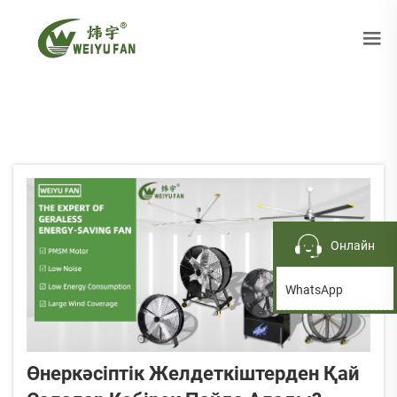
Онлайн
WhatsApp
Өнеркәсіптік Желдеткіштерден Қай