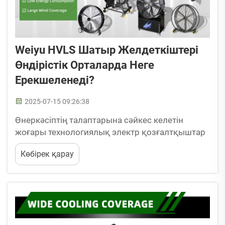
Weiyu HVLS Шатыр Желдеткіштері
Өндірістік Орталарда Неге
Ерекшеленеді?
2025-07-15 09:26:38
Өнеркәсіптің талаптарына сәйкес келетін
жоғары технологиялық электр қозғалтқыштар
Жоғары пайдалану әсері бар BLDC электр
Көбірек қарау
қозғалтқыштары Бұрышты тұрақты ток (BLDC)
электр қозғалтқыштары электромагниттік
конструкциясының алдыңғы қатарлы
технологиясы арқылы энергияның шығынын
азайта отырып, өнеркәсіптік желдеткіштердің
дүниетанымын түбегейлі өзгертіп жатыр...