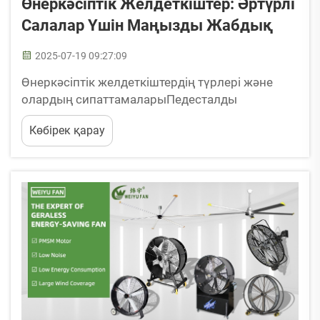
Өнеркәсіптік Желдеткіштер: Әртүрлі
Салалар Үшін Маңызды Жабдық
2025-07-19 09:27:09
Өнеркәсіптік желдеткіштердің түрлері және
олардың сипаттамаларыПедесталды
желдеткіштер – бұл әртүрлі орындарда
Көбірек қарау
қолдануға ыңғайлы, биіктігін реттеуге болатын
жобалармен сипатталатын бөлек тұратын
желдеткіштер. Бұл желдеткіштер ерекше
пайдалы...