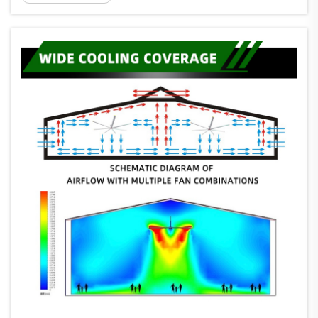
көп тараған шешімдердің бірі болып табылады.
Ерекше ерекшелігі – бұл биіктік реттеу
функциясы, яғни сіз оны өз сұрауларыңызға
лайықтауға болады...