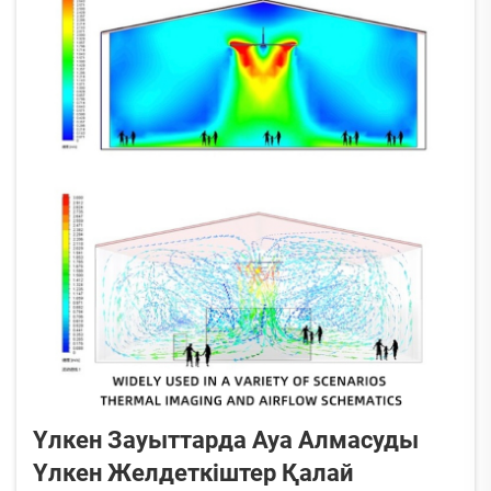
Үлкен Зауыттарда Ауа Алмасуды
Үлкен Желдеткіштер Қалай