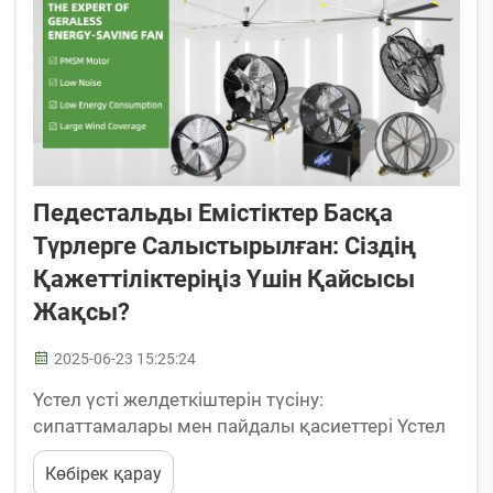
барлығын шығарып тастау үшін жобаланған ...
Педестальды Емістіктер Басқа
Түрлерге Салыстырылған: Сіздің
Қажеттіліктеріңіз Үшін Қайсысы
Жақсы?
2025-06-23 15:25:24
Үстел үсті желдеткіштерін түсіну:
сипаттамалары мен пайдалы қасиеттері Үстел
үсті желдеткіштерінің негізгі сипаттамалары
Көбірек қарау
Үстел үсті желдеткіштері Үйді суыту бойынша ең