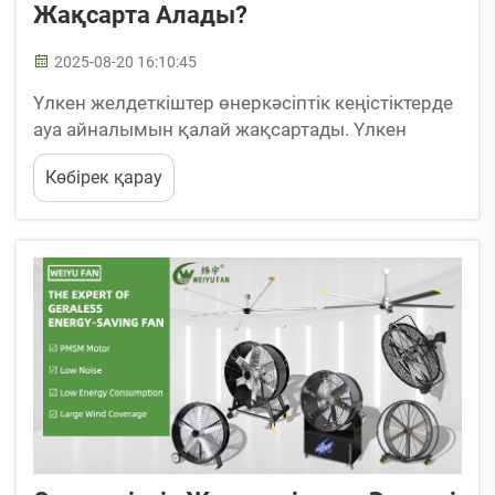
Жақсарта Алады?
2025-08-20 16:10:45
Үлкен желдеткіштер өнеркәсіптік кеңістіктерде
ауа айналымын қалай жақсартады. Үлкен
көлемді ауа ағынындағы HVLS желдеткіштер
Көбірек қарау
технологиясы мен оның атқаратын қызметі.
HVLS желдеткіштер - біз қоймалар мен
зауыттарда көретін үлкен айналатын
құрылғылар, олар әдеттегі желдеткіштерден
өзгеше жұмыс істейді. Олар салынған...