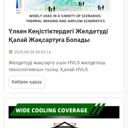
Үлкен Кеңістіктердегі Желдетуді
Қалай Жақсартуға Болады
2025-06-26 09:02:14
Желдетуді жақсарту үшін HVLS желдеткіш
технологиясын түсіну. Қалай HVLS
желдеткіштер үлкен ауа көлемдерін тиімді
Көбірек қарау
орын ауыстырады. Жоғары көлемді төмен
жылдамдықты (HVLS) желдеткіштердің ауа
алмасуын басқарудағы тиімділігі бәрібір
ескерерлік. Ұлы көлемдегі...