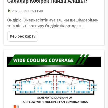
Салалар Көбірек Пайда Алады?
2025-08-21 16:11:49
Өндiрiс: Өнеркәсiптiк ауа ағыны шешiмдерiмен
тиiмдiлiктi арттыру Өндiрiстiк ортадағы
өнеркәсiптiк желiлердiң негізгі пайдалану
Көбірек қарау
жағдайлары Өндiрiстiк мекемелер ауамен
басқаруға қатысты бiрнеше үлкен мәселелерге