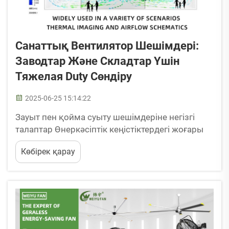
Санаттық Вентилятор Шешімдері:
Заводтар Және Складтар Үшін
Тяжелая Duty Сөндіру
2025-06-25 15:14:22
Зауыт пен қойма суыту шешімдеріне негізгі
талаптар Өнеркәсіптік кеңістіктердегі жоғары
температураның қиындықтары Жоғары
Көбірек қарау
температура – өндірістік ортадағы негізгі
қиындық, ол тек жабдықтардың жұмысына
ғана әсер етпейді, сонымен қатар ...