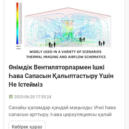
Өнімдік Вентиляторлармен Ішкі
Һава Сапасын Қалыптастыру Үшін
Не Істейміз
2025-06-20 17:35:24
Санайы қаламдар қандай маңызды: Ичкі һава
сапасын арттыру. Һава циркуляциясы қалай
ұшбап қорытындыларды кемиді. Ұшбап
Көбірек қарау
қорытындыларды кемітуге әкелетін негізгі