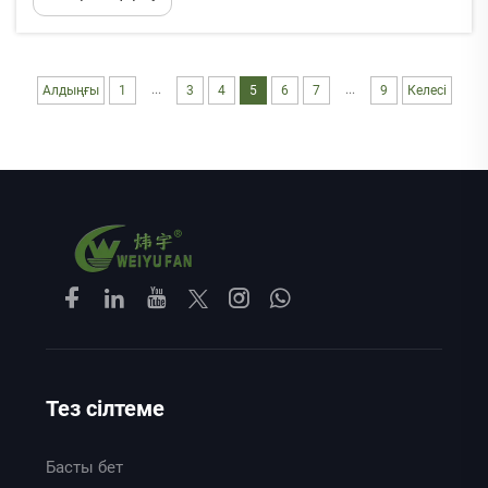
себептердің бірі - дұрыс һава циркуляциясы.
Табыстар әдетте көрсетеді, әрекеттік һава
циркуляциясы...
...
...
Алдыңғы
1
3
4
5
6
7
9
Келесі
Тез сілтеме
Басты бет