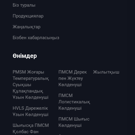
Біз туралы
Продукциялар
Жаңалықтар
Бізбен хабарласыңыз
Өнімдер
PMSM Жоғары
ПМСМ Дерек
Жылытқыш
Температуралық
пен Жүктеу
Суықшы
Көлденуші
Құлақпандық
ПМСМ
Ұзын Көлденуші
Логистикалық
HVLS Дәрежелік
Көлденуші
Ұзын Көлденуші
ПМСМ Шығыс
Шығысқа ПМСМ
Көлденуші
Қолбас Фан