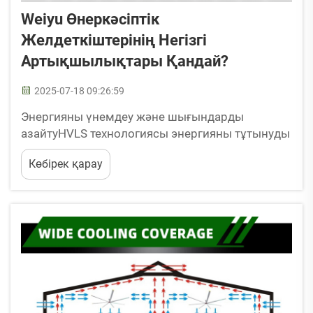
Weiyu Өнеркәсіптік
Желдеткіштерінің Негізгі
Артықшылықтары Қандай?
2025-07-18 09:26:59
Энергияны үнемдеу және шығындарды
азайтуHVLS технологиясы энергияны тұтынуды
азайтадыҮлкен көлемді аз жылдамдықты
Көбірек қарау
(HVLS) желдеткіштер өзіндік механизмдерін
пайдалану арқылы өнеркәсіптік ортаның
энергоэффективтілігін түбегейлі өзгертіп
жатыр, бұл аз жылдамдықта үлкен ауа көлемін
қозғалтуға мүмкіндік береді...