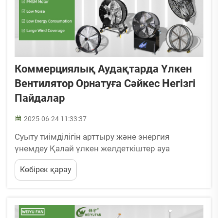
Коммерциялық Аудақтарда Үлкен
Вентилятор Орнатуға Сәйкес Негізгі
Пайдалар
2025-06-24 11:33:37
Суыту тиімділігін арттыру және энергия
үнемдеу Қалай үлкен желдеткіштер ауа
алмасуды жақсартады Үлкен желдеткіштер
Көбірек қарау
немесе өнеркәсіптік желдеткіштер деп
аталатындар – үлкен кеңістіктерде тиімді ауа
қозғалысын қамтамасыз ететін негізгі
құрылғылар. Иә, сол желдеткіштердің