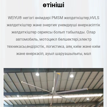
өтініші
WEIYU® негізгі өнімдері PMSM желдеткіштер,HVLS
желдеткіштер және энергия үнемдеуші өнеркәсіптік
желдеткіштер сериясы болып табылады. Олар
автомобиль, мотоцикл бөлшектері,электр
техникасы,өндірістік, логистика, аяқ киім және киім
және өнеркәсіп, ауыл шаруашылығы, мал