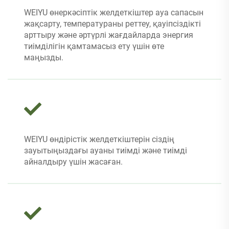
WEIYU өнеркәсіптік желдеткіштер ауа сапасын
жақсарту, температураны реттеу, қауіпсіздікті
арттыру және әртүрлі жағдайларда энергия
тиімділігін қамтамасыз ету үшін өте
маңызды.
WEIYU өндірістік желдеткіштерін сіздің
зауытыңыздағы ауаны тиімді және тиімді
айналдыру үшін жасаған.