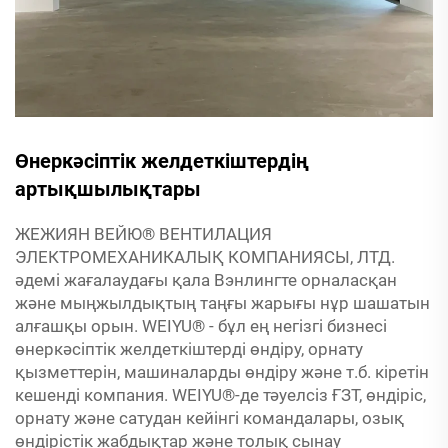
Өнеркәсіптік желдеткіштердің
артықшылықтары
ЖЕЖИЯН ВЕЙЮ® ВЕНТИЛАЦИЯ
ЭЛЕКТРОМЕХАНИКАЛЫҚ КОМПАНИЯСЫ, ЛТД.
әдемі жағалаудағы қала Вэнлингте орналасқан
және мыңжылдықтың таңғы жарығы нұр шашатын
алғашқы орын. WEIYU® - бұл ең негізгі бизнесі
өнеркәсіптік желдеткіштерді өндіру, орнату
қызметтерін, машиналарды өндіру және т.б. кіретін
кешенді компания. WEIYU®-де тәуелсіз ҒЗТ, өндіріс,
орнату және сатудан кейінгі командалары, озық
өндірістік жабдықтар және толық сынау