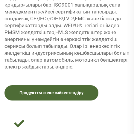
қондырғылары бар, ISO9001 халықаралық сапа
менеджменті жүйесі сертификатын тапсырды,
сондай-ақ CE\IEC\ROHS\LVD\EMC және басқа да
сертификаттарды алды. WEIYU® негізгі өнімдері
PMSM желдеткіштер,HVLS желдеткіштер және
энергияны үнемдейтін өнеркәсіптік желдеткіш
сериясы болып табылады. Олар ірі өнеркәсіптік
желдеткіш индустриясының көшбасшылары болып
табылады, олар автомобиль, мотоцикл бөлшектері,
электр жабдықтары, өндіріс,
Продуктты жеке сәйкестендіру