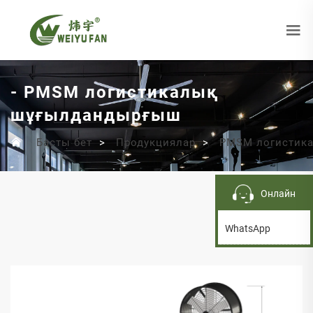
- PMSM логистикалық
шұғылдандырғыш
Басты бет
>
Продукциялар
>
PMSM логистик
Онлайн
WhatsApp