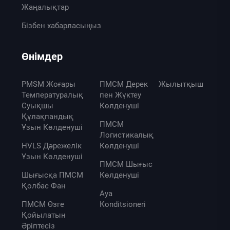
Жаңалықтар
Бізбен хабарласыңыз
Өнімдер
PMSM Жоғары
ПМСМ Дерек
Жылытқыш
Температуралық
пен Жүктеу
Суықшы
Көлденуші
Құлақпандық
ПМСМ
Ұзын Көлденуші
Логистикалық
HVLS Дәрежелік
Көлденуші
Ұзын Көлденуші
ПМСМ Шығыс
Шығысқа ПМСМ
Көлденуші
Қолбас Фан
Ауа
ПМСМ Өзге
Кonditsionerі
Қойылатын
Әріптесіз