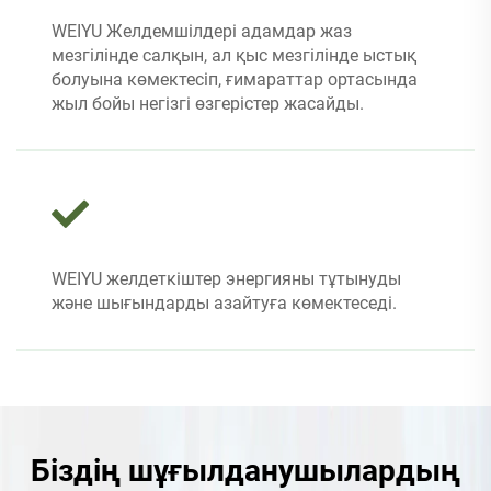
WEIYU Желдемшілдері адамдар жаз
мезгілінде салқын, ал қыс мезгілінде ыстық
болуына көмектесіп, ғимараттар ортасында
жыл бойы негізгі өзгерістер жасайды.
WEIYU желдеткіштер энергияны тұтынуды
және шығындарды азайтуға көмектеседі.
Біздің шұғылданушылардың