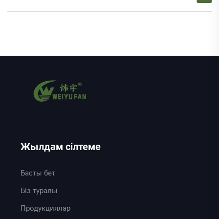
Жылдам сілтеме
Басты бет
Біз туралы
Продукциялар