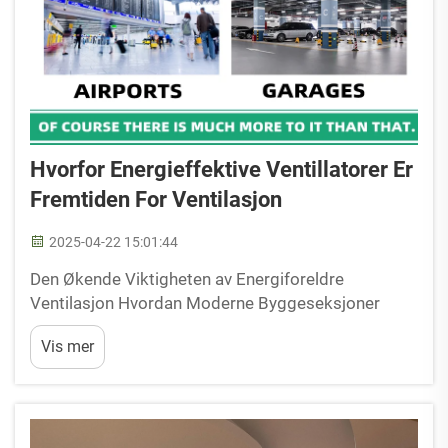
Hvorfor Energieffektive Ventillatorer Er
Fremtiden For Ventilasjon
2025-04-22 15:01:44
Den Økende Viktigheten av Energiforeldre
Ventilasjon Hvordan Moderne Byggeseksjoner
Formar Ventilasjonsbehov Moderne
Vis mer
byggeseksjoner legger stor vekt på
energieffektivitet, noe som driver endringer i
ventilasjonsdesign og installasjon. Disse reglene...