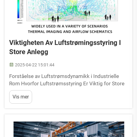
Viktigheten Av Luftstrømingsstyring I
Store Anlegg
2025-04-22 15:01:44
Forståelse av Luftstrømsdynamikk i Industrielle
Rom Hvorfor Luftstrømsstyring Er Viktig for Store
Anlegg Effektiv luftstrømsstyring er avgjørende for
Vis mer
suksessen til store industrielle anlegg, og påvirker
direkte driftseffektiviteten og arbeiderenes komf...