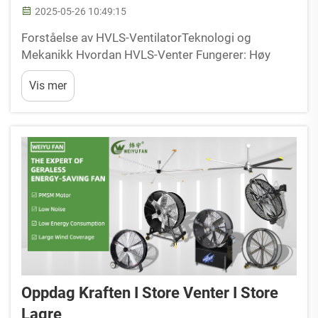
2025-05-26 10:49:15
Forståelse av HVLS-VentilatorTeknologi og
Mekanikk Hvordan HVLS-Venter Fungerer: Høy
Volum/Lav Hastighet Prinsipp HVLS-ventilatorer,
Vis mer
kort for High Volume Low Speed ventilatorer, tilbyr
bemerkelsesverdig energieffektivitet ved å flytte
store mengder luft på lave hastigheter. Denne
kapasiteten...
Oppdag Kraften I Store Venter I Store
Lagre