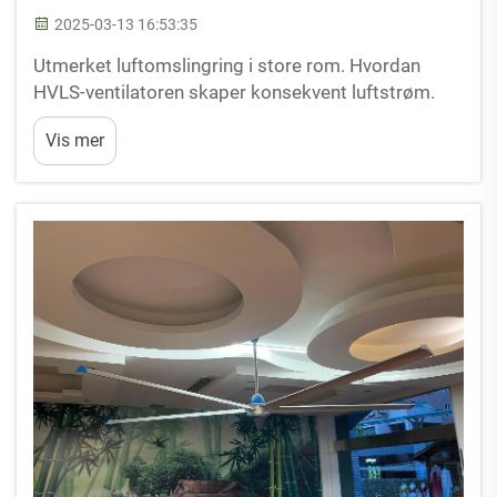
2025-03-13 16:53:35
Utmerket luftomslingring i store rom. Hvordan
HVLS-ventilatoren skaper konsekvent luftstrøm.
High Volume Low Speed (HVLS) -ventilatorer gir en
Vis mer
innovativ løsning for å opprettholde utmerket
luftomslingring i store rom. Disse ventilatorene
fungerer på lave rotasjonshastigheter men ...