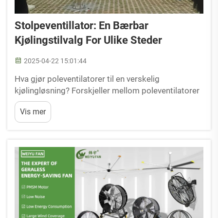
Stolpeventillator: En Bærbar
Kjølingstilvalg For Ulike Steder
2025-04-22 15:01:44
Hva gjør poleventilatorer til en verskelig
kjølingløsning? Forskjeller mellom poleventilatorer
og tradisjonelle valg. Poleventilatorer, ofte omtalt
Vis mer
som transportable kjølingsventilatorer eller
industrielle ventiler, har et høyt og slankt design.
Dette unike bygget letter effektiv...