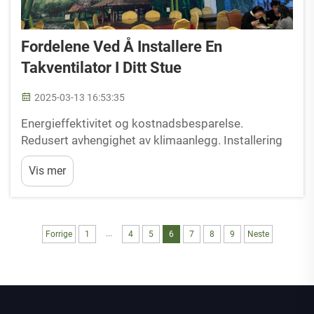
Fordelene Ved Å Installere En
Takventilator I Ditt Stue
2025-03-13 16:53:35
Energieffektivitet og kostnadsbesparelse.
Redusert avhengighet av klimaanlegg. Installering
av takventilatorer kan betydelig redusere
Vis mer
avhengighet av klimaanlegg, noe som fører til
betraktelige energieffektivitetsgevinst og
kostnadsbesparelser. Klimaanlegg er kjent for å ...
...
Forrige
1
4
5
6
7
8
9
Neste