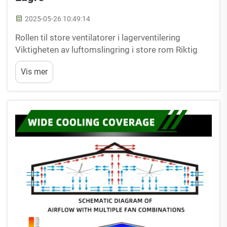
2025-05-26 10:49:14
Rollen til store ventilatorer i lagerventilering
Viktigheten av luftomslingring i store rom Riktig
luftomslingring er avgjørende for å forbedre
Vis mer
lagerdrift, samt å øke ansattes produktivitet.
Forskning har vist at tilstrekkelig ventileri ...