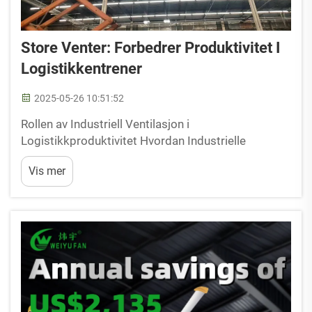
Store Venter: Forbedrer Produktivitet I
Logistikkentrener
2025-05-26 10:51:52
Rollen av Industriell Ventilasjon i
Logistikkproduktivitet Hvordan Industrielle
Takventilatorer Optimerer Luftstrøm Effektivitet
Vis mer
Effektiv luftstrøm er avgjørende i logistikkentrener
da den hjelper med å vedlikeholde optimale
temperaturer og redusere fuktighet. Industrielle
takvent...