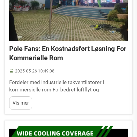
Pole Fans: En Kostnadsført Løsning For
Kommerielle Rom
2025-05-26 10:49:08
Fordeler med industrielle takventilatorer i
kommersielle rom Forbedret luftflyt og
ventilerings-effektivitet Industrielle takventilatorer
Vis mer
er essensielle for å forbedre luftflyten og
ventileringen i store kommersielle rom. Disse
ventilatorene flytter luft effektivt, og sørger for ...