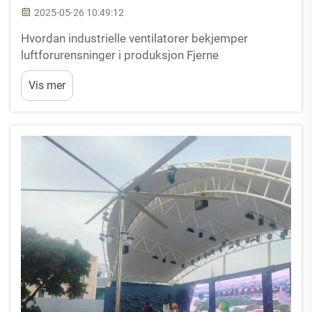
2025-05-26 10:49:12
Hvordan industrielle ventilatorer bekjemper
luftforurensninger i produksjon Fjerne
partikkelstoffer og giftige dampar Industrielle
Vis mer
ventilatorer spiller en avgjørende rolle i å
opprettholde luftkvalitet i produksjonsmiljøer ved å
effektivt fjerne skadelige partikkelstoffer og ...