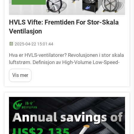
HVLS Vifte: Fremtiden For Stor-Skala
Ventilasjon
2025-04-22 15:01:44
Hva er HVLS-ventilatorer? Revolusjonen i stor skala
luftstrøm. Definisjon av High-Volume Low-Speed-
teknologi. HVLS-ventilatorer setter pris på
Vis mer
effektivitet i å flytte luft på lavere hastigheter. I
motsetning til tradisjonelle ventilatorer som
avhenger av høy hastighet for å kule...