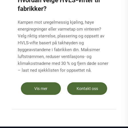
Hvordan velge HVLS-vifter til
fabrikker?
Kampen mot uregelmessig kjøling, høye
energiregninger eller varmetap om vinteren?
Velg riktig størrelse, plassering og oppsett av
HVLS-vifte basert på takhøyden og
byggeavstandene i fabrikken din. Maksimer
luftstrømmen, reduser ventilasjons- og
klimakostnadene med 30 % og fjern døde soner
– last ned sjekklisten for oppsettet nå.
Vis mer
Kontakt oss