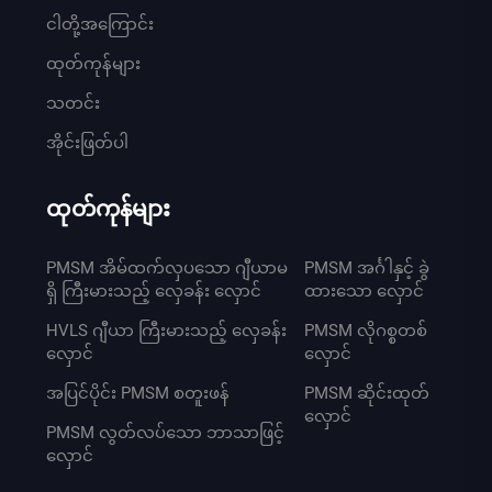
ငါတို့အကြောင်း
ထုတ်ကုန်များ
သတင်း
အိုင်းဖြတ်ပါ
ထုတ်ကုန်များ
PMSM အိမ်ထက်လှပသော ဂျီယာမ
PMSM အင်္ဂါနှင့် ခွဲ
ရှိ ကြီးမားသည့် လှေခန်း လှောင်
ထားသော လှောင်
HVLS ဂျီယာ ကြီးမားသည့် လှေခန်း
PMSM လိုဂစ္စတစ်
လှောင်
လှောင်
အပြင်ပိုင်း PMSM စတူးဖန်
PMSM ဆိုင်းထုတ်
လှောင်
PMSM လွတ်လပ်သော ဘာသာဖြင့်
လှောင်