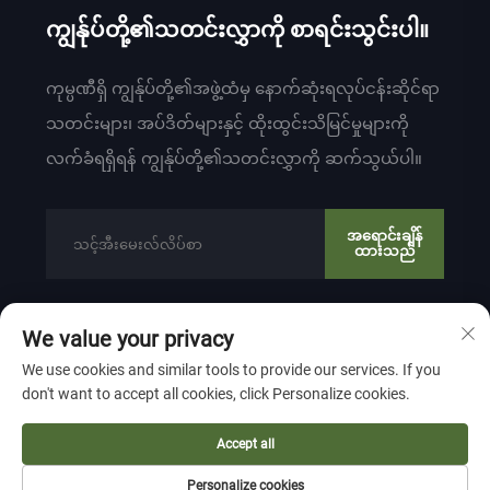
ကျွန်ုပ်တို့၏သတင်းလွှာကို စာရင်းသွင်းပါ။
ကုမ္ပဏီရှိ ကျွန်ုပ်တို့၏အဖွဲ့ထံမှ နောက်ဆုံးရလုပ်ငန်းဆိုင်ရာ
သတင်းများ၊ အပ်ဒိတ်များနှင့် ထိုးထွင်းသိမြင်မှုများကို
လက်ခံရရှိရန် ကျွန်ုပ်တို့၏သတင်းလွှာကို ဆက်သွယ်ပါ။
အရောင်းချိန်
ထားသည်
We value your privacy
ကော်ပီရှိတ် © 2024 မှ ZHEJIANG WEIYU VENTILATION
We use cookies and similar tools to provide our services. If you
ELECTROMECHANICAL CO.,LTD
ကိုယ်ရေးကိုယ်တာ မူဝါဒ
don't want to accept all cookies, click Personalize cookies.
အထက်ဖြင့် ဆွဲခြင်း
Accept all
Personalize cookies