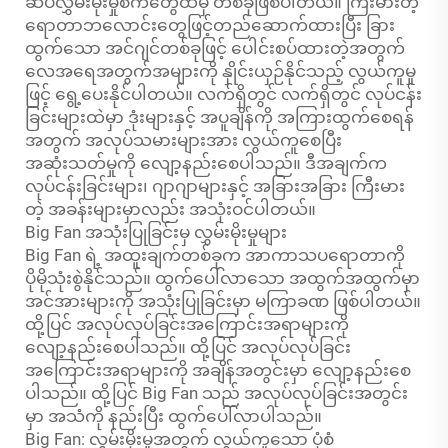
ဆိပ်လွှမ်းမိုးမှုစက်တွေထဲမှ တစ်ခုဖြစ်ပါတယ်။ ကြီးမားတဲ့
ရောတာဘလောင်းတွေဖြင့်တည်ဆောက်ထားပြီး ခြား
ထွက်သော အင်ဂျင်တစ်ခုဖြင့် ပေါင်းစပ်ထားတဲ့အတွက်
လေအရေအတွက်အများကို နှိုင်းယှဉ်နိုင်သည့် လွယ်ကူမှု
ဖြင့် ရွေ့ပေးနိုင်ပါတယ်။ လက်ရှိတွင် လက်ရှိတွင် လုပ်ငန်း
ခြင်းများထဲမှာ ဒုံးများနှင့် အပူချိန်ကို အကြားထွက်စေရန်
အတွက် အလုပ်သမားများအား လွယ်ကူစေပြီး
အဆုံးသတ်မှုကို လျော့နည်းစေပါသည်။ ဒီအချက်က
လုပ်ငန်းခြင်းများ၊ ဂျာဂျာများနှင့် အခြားအခြား ကြီးမား
တဲ့ အခန်းများမှာလည်း အသုံးဝင်ပါတယ်။
Big Fan အသုံးပြုခြင်းမှ လွှမ်းမိုးမှုများ
Big Fan ရဲ့ အထူးချက်တစ်ခုက အာကာသပရောတာကို
ပိုမိုသုံးစွဲနိုင်သည်။ ထွက်ပေါ်လာသော အထွက်အထွက်မှာ
အင်အားများကို အသုံးပြုခြင်းမှာ မကြာခဏ ဖြစ်ပါတယ်။
ထို့ပြင် အလုပ်လုပ်ခြင်းအကြောင်းအရာများကို
လျော့နည်းစေပါသည်။ ထို့ပြင် အလုပ်လုပ်ခြင်း
အကြောင်းအရာများကို အချိန်အတွင်းမှာ လျော့နည်းစေ
ပါသည်။ ထို့ပြင် Big Fan သည် အလုပ်လုပ်ခြင်းအတွင်း
မှာ အသံကို နည်းပြီး ထွက်ပေါ်လာပါသည်။
Big Fan: လွှမ်းမိုးမှုအတွက် လွယ်ကူသော ပုံစံ