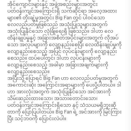
အိုင်ကျောင်းများနှင့် အဖွဲ့အစည်းများအတွင်း
ပတ်ဝန်းကျင်အကြောင်းရှိ သက်ဆိုင်ရာ အလေ့အထား
များ၏ တိုးချဲ့မှုအတွင်း Big Fan တွင် ပါဝင်သော
လေလည်ပတ်မှုဖြစ်သည် အသုံးပြုသူများအတွက်
အသုံးပြုနိုင်သော လုံခြုံရေးရှိ ဖြစ်သည်။ ဒါဟာ လေ
ထိန်းချုပ်မှုနှင့် အခြားအစိတ်အပိုင်းများအတွက် လိုအပ်
သော အလုပ်များကို လျော့နည်းစေပြီး လေထိန်းချုပ်မှုကို
လျော့နည်းစေသည့် အပြင် လုပ်ငန်းများကို လျော့နည်း
စေသည်။ ထပ်ပေါ်တွင်၊ ဒါဟာ လုပ်ငန်းများကို
လျော့နည်းစေသည့် အခါမှာ အခြားအချက်များကို
လျော့နည်းစေသည်။
အပြီးသို့ ပြောရင် Big Fan ဟာ လေလည်ပတ်မှုအတွက်
အကောင်းဆုံး အကြောင်းအရာများကို ပေးပို့ပါတယ်။ ဒါ
ဟာ အားလုံးအတွက် အသုံးပြုနိုင်သော အင်အားကို
သိမ်းဆည်းထားသော၊ အသားတောင်းသော၊
ပတ်ဝန်းကျင်အကြောင်းရှိသော နှင့် သံသယမရှိဘူးဆို
တာကို ပြောပြပါတယ်။ Big Fan ရဲ့ အင်အားကို မြင်ကြား
ပြီး သင့်ဘဝကို ပြောင်းလဲပါ။