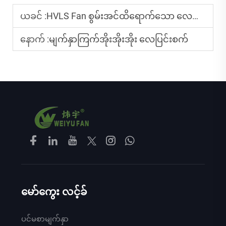
ယခင် :
HVLS Fan စွမ်းအင်ထိရောက်သော လေသွင်းခြင်း ဖြေရှင်းနည်း
နောက် :
မျက်နှာကြက်အိုးအိုးအိုး လေပြင်းစက်
မော်ကွေး လင့်ခ်
ပင်မစာမျက်နှာ