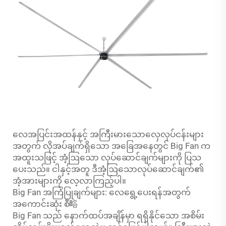
လေအပြင်းအထန်နှင့် အကြီးမားသောလှေလုပ်ငန်းများ
အတွက် လိုအပ်ချက်ရှိသော အခြေအနေတွင် Big Fan က
အထူးသဖြင့် အံ့ဩသော လုပ်ဆောင်ချက်များကို ပြသ
ပေးသည်။ ငါနှင့်အတူ ဒီအံ့ဩသောလုပ်ဆောင်ချက်၏
အံ့အားများကို လေ့လာကြည့်ပါ။
Big Fan အကြံပြုချက်များ: လေရွေ့ပေးရန်အတွက်
အကောင်းဆုံး စီ略
Big Fan သည် နောက်ထပ်အချိန်မှာ ရရှိနိုင်သော အစိမ်း