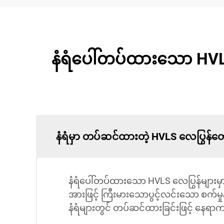
နံရံပေါ်တပ်ထားသော HVL
နံရံမှာ တပ်ဆင်ထားတဲ့ HVLS လေပြွန်
နံရံပေါ်တပ်ထားသော HVLS လေပြွန်များမ
အားဖြင့် ကြီးမားသောပွင့်လင်းသော စက်မှုနှ
နံရံများတွင် တပ်ဆင်ထားခြင်းဖြင့် နေ