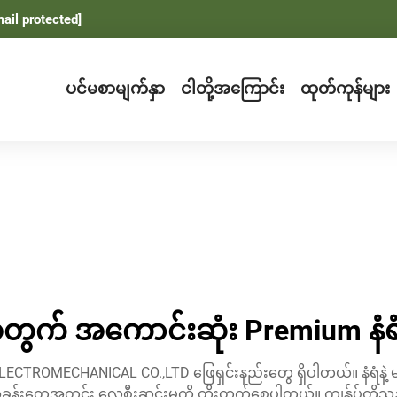
ail protected]
ပင်မစာမျက်နှာ
ငါတို့အကြောင်း
ထုတ်ကုန်များ
ွက် အကောင်းဆုံး Premium နံရံ
TROMECHANICAL CO.,LTD ဖြေရှင်းနည်းတွေ ရှိပါတယ်။ နံရံနဲ့ 
ဒီအခန်းတွေအတွင်း လေစီးဆင်းမှုကို တိုးတက်စေပါတယ်။ ကျွန်ုပ်တို့