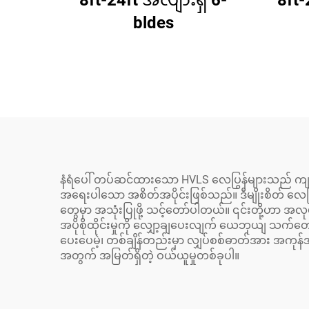
8ft-24ft အလျားရှိ 6-
8ft-2
bldes
နံရံပေါ် တပ်ဆင်ထားသော HVLS လေပြွန်များသည် က
အရေးပါသော အစိတ်အပိုင်းဖြစ်သည်။ ဒီမျိုးစိတ် လေပြွန်
တွေမှာ အသုံးပြုဖို့ သင့်တော်ပါတယ်။ ၎င်းတို့ဟာ အလု
အပိုစိုထိုင်းမှုကို လျှော့ချပေးလျက် ယေဘုယျ သက်တေ
ပေးပေမဲ့၊ တစ်ချိန်တည်းမှာ လျှပ်စစ်ဓာတ်အား အကုန်
အတွက် အမြတ်ရှိတဲ့ ဝယ်ယူမှုတစ်ခုပါ။