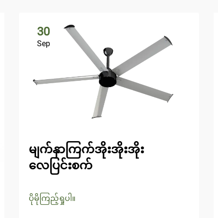
30
Sep
မျက်နှာကြက်အိုးအိုးအိုး
လေပြင်းစက်
ပိုမိုကြည့်ရှုပါ။