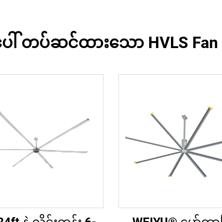
ံပေါ် တပ်ဆင်ထားသော HVLS Fan 