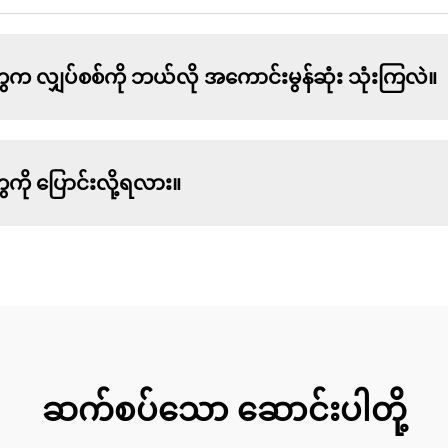
ေက လျှပ်စစ်ကို ဘယ်လို အကောင်းမွန်ဆုံး သုံးကြလဲ။
ကို ပြောင်းလို့ရလား။
ဆက်စပ်သော ဆောင်းပါတို့