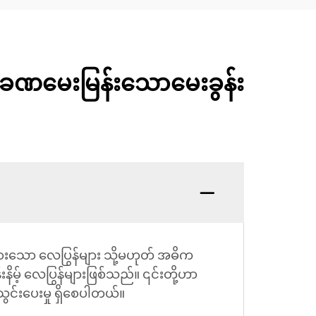
ာခဏမေးမြန်းသောမေးခွန်း
ားသော လေပြွန်များ သို့မဟုတ် အဓိက
းနိမ့် လေပြွန်များဖြစ်သည်။ ၎င်းတို့ဟာ
င်းပေးမှု ရှိစေပါတယ်။