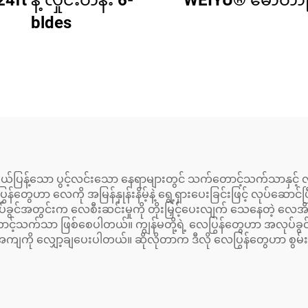
4ft နဲ့ လှိုင်းတန်း 6-
WEIYU® မော်တာဖြ
bldes
ျယ်ပြန့်သော ပွင့်လင်းသော နေရာများတွင် သက်တောင့်သက်သာနှ
တွေဟာ လေကို အမြန်နှုန်းနိမ့်နဲ့ ရွေ့ရှားပေးခြင်းဖြင့် လုပ်ဆောင်
ပ်ခွင်အတွင်းက လေစီးဆင်းမှုကို တိုးမြှင့်ပေးလျက် သေနေတဲ့ လေအိတ်
ာင့်သက်သာ ဖြစ်စေပါတယ်။ ကျွန်မတို့ရဲ့ လေပြွန်တွေဟာ အလုပ်ခွင်မှ
အကျကို လျှော့ချပေးပါတယ်။ ဆိုလိုတာက ဒီလို လေပြွန်တွေဟာ စွမ်း