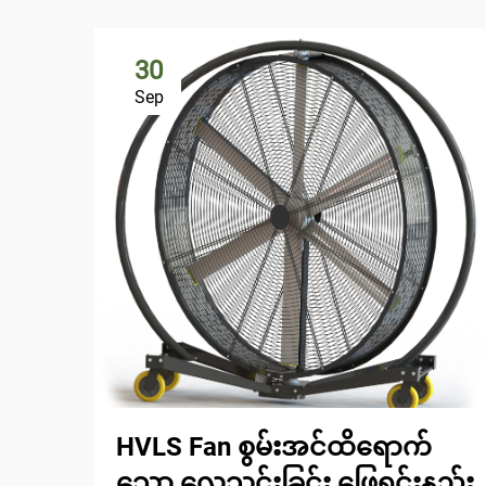
30
Sep
HVLS Fan စွမ်းအင်ထိရောက်
သော လေသွင်းခြင်း ဖြေရှင်းနည်း