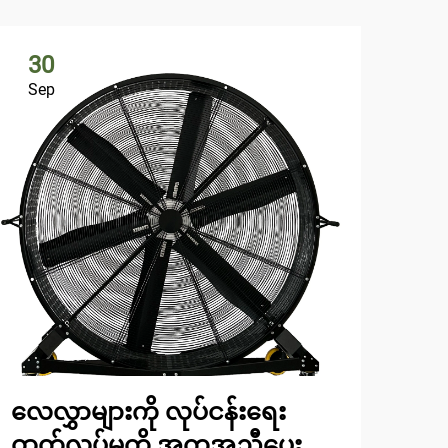
30
3
Sep
Se
လေလွှာများကို လုပ်ငန်းရေး
အုတ
ထုတ်လုပ်မှုကို အကူအညီပေး
နှင