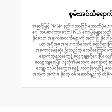
စွမ်းအင်ထိရောက်မ
အဆင့်မြင့် PMSM နည်းပညာဖြင့် ထောက်ပံ့ပေးထာ
ပေါ် တပ်ဆင်ထားသော HVLS လေပြွန်များသည် စွမ
နိုင်သော အချက်အလက်များကို အသုံးပြုနိုင်ပ
ဟာ အပိုအအေးပေးစက်တွေကို ရှောင်ရှာ
အကောင်းမွန်ဆုံး ဦးတည်တဲ့ လေစီးကြောင်းက 
ရောက်တဲ့နည်းတွေနဲ့ လျှော့ချခွင့်ပေးပြီး လျှ
လျော့ကျစေပြီး ဖန်လုံအိမ်တွေက မရေရာတဲ့ ဓာတ
လျော့ လုပ်ငန်းတွေအနေနဲ့ ပတ်ဝန်းကျင်နဲ့ မထ
အတွက် အသုံးချနိုင်တဲ့ စွမ်းဆောင်ရည်ကို ထိခ