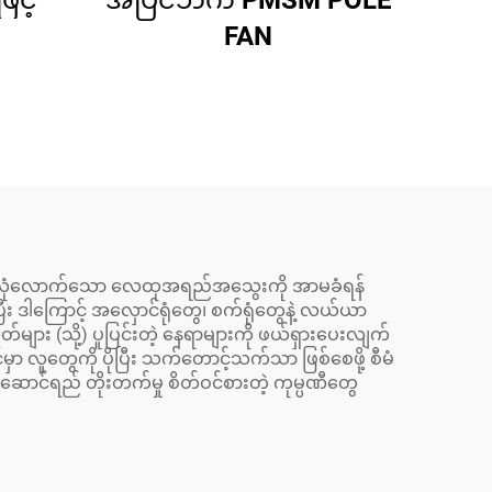
င့်
အပြင်ဘက် PMSM POLE
FAN
င့် လုံလောက်သော လေထုအရည်အသွေးကို အာမခံရန်
ပြီး ဒါကြောင့် အလှောင်ရုံတွေ၊ စက်ရုံတွေနဲ့ လယ်ယာ
များ (သို့) ပူပြင်းတဲ့ နေရာများကို ဖယ်ရှားပေးလျက်
ာ လူတွေကို ပိုပြီး သက်တောင့်သက်သာ ဖြစ်စေဖို့ စီမံ
ဆောင်ရည် တိုးတက်မှု စိတ်ဝင်စားတဲ့ ကုမ္ပဏီတွေ