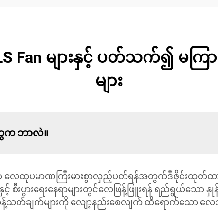
S Fan များနှင့် ပတ်သက်၍ မကြ
များ
တွေက ဘာလဲ။
ှာ လေထုပမာဏကြီးမားစွာလှည့်ပတ်ရန်အတွက်ဒီဇိုင်းထုတ်ထ
င့် စီးပွားရေးနေရာများတွင်လေဖြန့်ဖြူးရန် ရည်ရွယ်သော နှုန်
ရာကန့်သတ်ချက်များကို လျော့နည်းစေလျက် ထိရောက်သော လေသွ