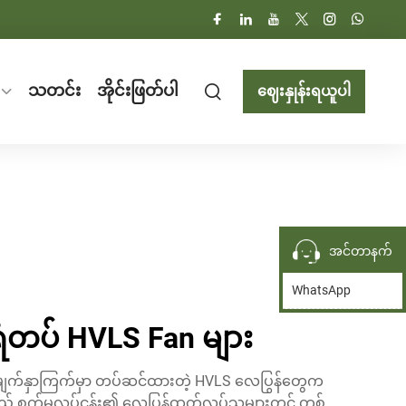
သတင်း
အိုင်းဖြတ်ပါ
ဈေးနှုန်းရယူပါ
အင်တာနက်
WhatsApp
တပ် HVLS Fan များ
မျက်နှာကြက်မှာ တပ်ဆင်ထားတဲ့ HVLS လေပြွန်တွေက
သည် စက်မှုလုပ်ငန်း၏ လေပြွန်ထုတ်လုပ်သူများတွင် တစ်