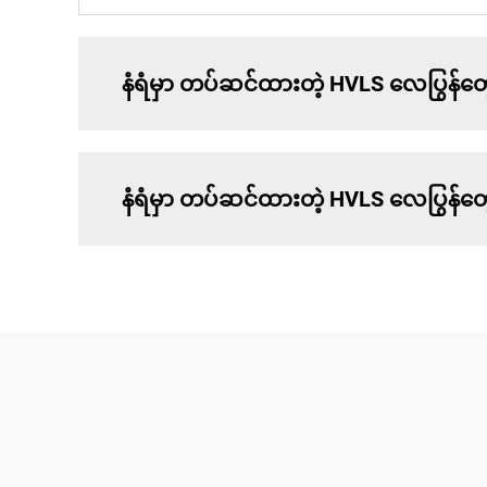
နံရံမှာ တပ်ဆင်ထားတဲ့ HVLS လေပြွန်တွ
နံရံမှာ တပ်ဆင်ထားတဲ့ HVLS လေပြွန်တွေ