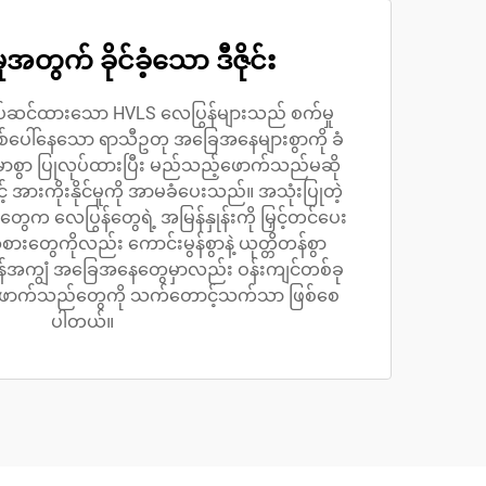
ုအတွက် ခိုင်ခံ့သော ဒီဇိုင်း
ါ် တပ်ဆင်ထားသော HVLS လေပြွန်များသည် စက်မှု
ြစ်ပေါ်နေသော ရာသီဥတု အခြေအနေများစွာကို ခံ
ုင်မာစွာ ပြုလုပ်ထားပြီး မည်သည့်ဖောက်သည်မဆို
င့် အားကိုးနိုင်မှုကို အာမခံပေးသည်။ အသုံးပြုတဲ့
ွေက လေပြွန်တွေရဲ့ အမြန်နှုန်းကို မြှင့်တင်ပေး
အစားတွေကိုလည်း ကောင်းမွန်စွာနဲ့ ယုတ္တိတန်စွာ
န်အကျွံ အခြေအနေတွေမှာလည်း ဝန်းကျင်တစ်ခု
း ဖောက်သည်တွေကို သက်တောင့်သက်သာ ဖြစ်စေ
ပါတယ်။