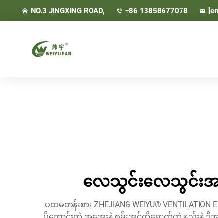
NO.3 JINGXING ROAD,
+86 13858677078
[em
လေသွင်းလေသွင်းအတ
ပထမတန်းစား ZHEJIANG WEIYU® VENTILATION ELEC
ပိုကောင်းတဲ့ အအေးနဲ့ စွမ်းအင်ထိရောက်တဲ့ နည်းနဲ့ 