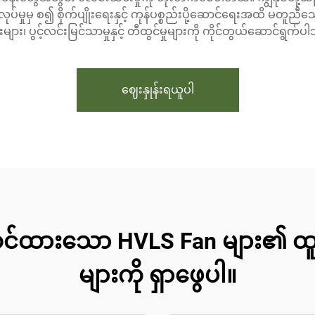
ုပ်မှုမှ စ၍ စိုက်ပျိုးရေးနှင့် ကုန်ပစ္စည်းပို့ဆောင်ရေးအထိ မတူ
န်းများ၊ ပွင့်လင်းမြင်သာမှုနှင့် တီထွင်မှုများကို ကိုင်တွယ်ဆောင်ရွက်
ဈေးနှုန်းရယူပါ
 တပ်ဆင်ထားသော HVLS Fan များ၏ ထ
များကို ရှာဖွေပါ။