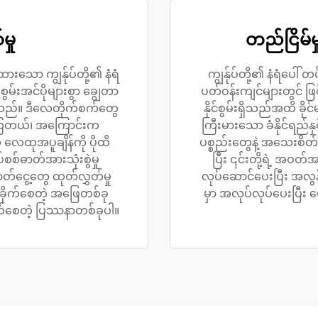
ှု
တည်ငြိမ်မှ
းသော ကျွန်ုပ်တို့၏ နံရံ
ကျွန်ုပ်တို့၏ နံရံပေ
်းအင်ပိုများစွာ ချွေတာ
ပတ်ဝန်းကျင်များတွင် ဖ
ါသည်။ ဒီလေတိုက်စက်တွေ
နိုင်စွမ်းရှိသည်အထိ ခိ
းကြတယ်၊ အကြောင်းက
ကြီးမားသော ခံနိုင်ရည်နှ
လေထုအပူချိန်ကို ပိုထိ
ပစ္စည်းတွေနဲ့ အသေးစိတ်တ
ပ်စစ်ဓာတ်အားသုံးစွဲမှု
ပြီး ၎င်းတို့ရဲ့ အဝတ်
်ငွေ့တွေ ထုတ်လွှတ်မှု
လုပ်ဆောင်ပေးပြီး အလွ
ိခိုက်စေတဲ့ အဖြေတစ်ခု
မှာ အလုပ်လုပ်ပေးပြီ
ိုက်စေတဲ့ ပြဿနာတစ်ခုပါ။