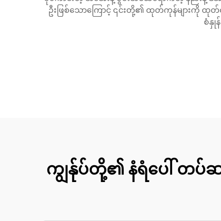
ဦးဖြစ်သောကြောင့် ၎င်းတို့၏ ထုတ်ကုန်များကို ထုတ်လ
စံနှု
ကျွန်ုပ်တို့၏ နံရံပေါ်