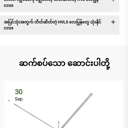
လား။
အပြင်သုံးအတွက် တိတ်ဆိတ်တဲ့ HVLS လေပြွန်တွေ သုံးနိုင်
လား။
ဆက်စပ်သော ဆောင်းပါတို့
30
Sep