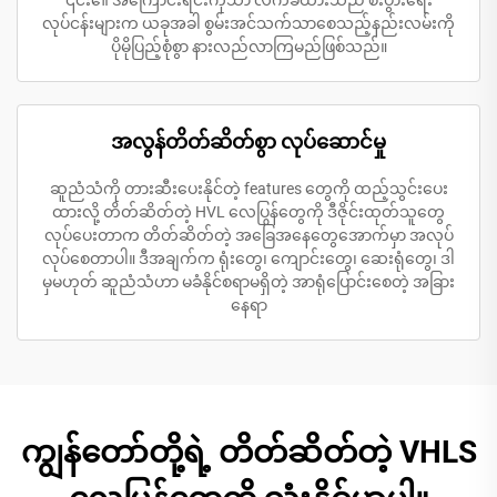
လုပ်ငန်းများက ယခုအခါ စွမ်းအင်သက်သာစေသည့်နည်းလမ်းကို
ပိုမိုပြည့်စုံစွာ နားလည်လာကြမည်ဖြစ်သည်။
အလွန်တိတ်ဆိတ်စွာ လုပ်ဆောင်မှု
ဆူညံသံကို တားဆီးပေးနိုင်တဲ့ features တွေကို ထည့်သွင်းပေး
ထားလို့ တိတ်ဆိတ်တဲ့ HVL လေပြွန်တွေကို ဒီဇိုင်းထုတ်သူတွေ
လုပ်ပေးတာက တိတ်ဆိတ်တဲ့ အခြေအနေတွေအောက်မှာ အလုပ်
လုပ်စေတာပါ။ ဒီအချက်က ရုံးတွေ၊ ကျောင်းတွေ၊ ဆေးရုံတွေ၊ ဒါ
မှမဟုတ် ဆူညံသံဟာ မခံနိုင်စရာမရှိတဲ့ အာရုံပြောင်းစေတဲ့ အခြား
နေရာ
ကျွန်တော်တို့ရဲ့ တိတ်ဆိတ်တဲ့ VHLS