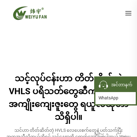
သင့်လုပ်ငန်းဟာ တိတ်ဆိတ်တဲ့
အင်တာနက်
VHLS ပရိသတ်တွေဆီက ဘယ်လို
WhatsApp
အကျိုးကျေးဇူးတွေ ရယူလဲဆိုတာ
သိရှိပါ။
သင်ဟာ တိတ်ဆိတ်တဲ့ HVLS လေပေးစက်တွေနဲ့ ပတ်သက်ပြီး
အကူအညီလိုတယ်ဆိုရင် သင့်နေရာကို ရောက်လာပြီဖြစ်ပါတယ် Weiyu