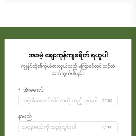
အခမဲ့ စျေးကုန်ကျစရိတ် ရယူပါ
ကျွန်ုပ်တို့၏ကိုယ်စားလှယ်သည် မကြာခင်တွင် သင့်ထံ
ဆက်သွယ်ပါမည်။
အီးမေးလ်
0/100
နာမည်
0/100