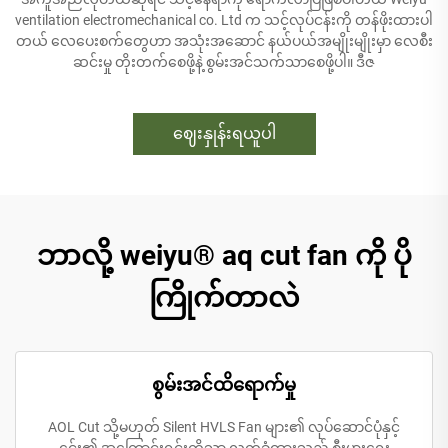
ventilation electromechanical co. Ltd က သင့်လုပ်ငန်းကို တန်ဖိုးထားပါ
တယ် လေပေးစက်တွေဟာ အသုံးအဆောင် နယ်ပယ်အမျိုးမျိုးမှာ လေစီး
ဆင်းမှု တိုးတက်စေဖို့နဲ့ စွမ်းအင်သက်သာစေဖို့ပါ။ ဒီဇ
ဈေးနှုန်းရယူပါ
ဘာလို့ weiyu® aq cut fan ကို ပို
ကြိုက်တာလဲ
စွမ်းအင်ထိရောက်မှု
AOL Cut သို့မဟုတ် Silent HVLS Fan များ၏ လုပ်ဆောင်ပုံနှင့်
၎င်း၏ အကြောင်းရင်းကိုသာ လက်ခံထားသည် စီးပွားရေး