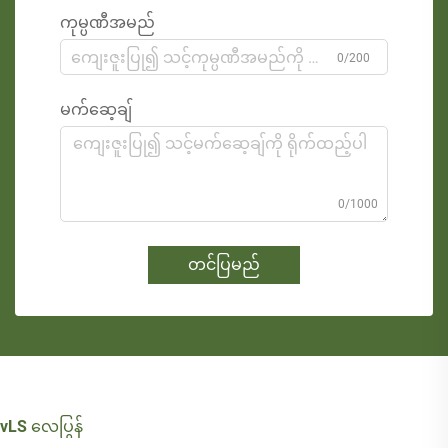
ကုမ္ပဏီအမည်
0/200
မက်ဆေ့ချ်
0/1000
တင်ပြမည်
vLS လေပြွန်