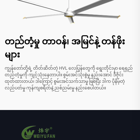
တည်တံ့မှု တာဝန်၊ အမြင်နဲ့ တန်ဖိုး
များ
ကျွန်တော်တို့ရဲ့ တိတ်ဆိတ်တဲ့ HVL လေပြွန်တွေကို ရွေးတိုင်းမှာ ရေရှည်
တည်တံ့မှုကို ကျင့်သုံးနေတာပါ။ စွမ်းအင်သုံးစွဲမှု နည်းအောင် ဒီဇိုင်း
ထုတ်ထားတယ်၊ ဒါကြောင့် စွမ်းအင်သက်သာမှု ဖြစ်ပြီး ဒါက ပိုနိမ့်တဲ့
လည်ပတ်မှု ကုန်ကျစရိတ်နဲ့ ညစ်ညမ်းမှု နည်းစေပါတယ်။