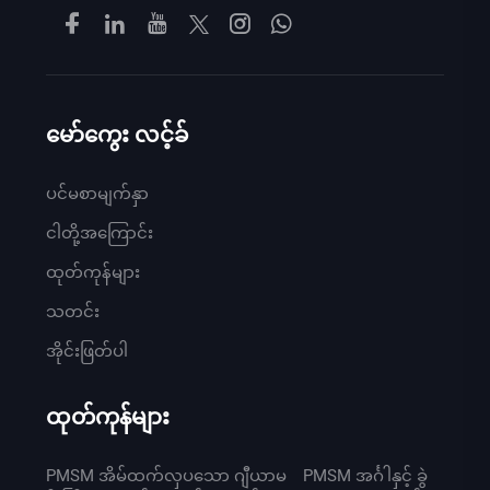
မော်ကွေး လင့်ခ်
ပင်မစာမျက်နှာ
ငါတို့အကြောင်း
ထုတ်ကုန်များ
သတင်း
အိုင်းဖြတ်ပါ
ထုတ်ကုန်များ
PMSM အိမ်ထက်လှပသော ဂျီယာမ
PMSM အင်္ဂါနှင့် ခွဲ