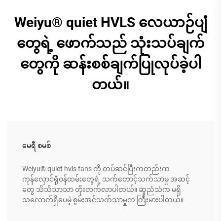
Weiyu® quiet HVLS လေယာဉ်ပျံ
တွေရဲ့ ဖောက်သည် သုံးသပ်ချက်
တွေကို ဆန်းစစ်ချက်ပြုလုပ်ခဲ့ပါ
တယ်။
မေရီ စမစ်
Weiyu® quiet hvls fans ကို တပ်ဆင်ပြီးကတည်းက
ကုန်လှောင်ရုံဝန်ထမ်းတွေရဲ့ သက်တောင့်သက်သာမှု အဆင့်
တွေ သိသိသာသာ တိုးတက်လာပါတယ်။ ဆူညံသံက မရှိ
သလောက်ရှိပေမဲ့ စွမ်းအင်သက်သာမှုက ကြီးမားပါတယ်။