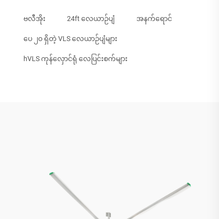
ဗလီအိုး
24ft လေယာဉ်ပျံ
အနက်ရောင်
ပေ ၂၀ ရှိတဲ့ VLS လေယာဉ်ပျံများ
hVLS ကုန်လှောင်ရုံ လေပြင်းစက်များ