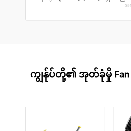
အတ
ကျွန်ုပ်တို့၏ အုတ်ခုံမှို 