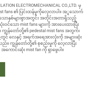
LATION ELECTROMECHANICAL CO.,LTD. မှ
st fans ၏ ပြင်းထန်မှုကိုလေ့လာပါ။ အุူသောက်
းသောနှစ်များစွာအတွင်း အတိုင်းအတာရှိသည့်
ုံးဝင်သော mist fans များကို အားပေးထားပြီး
ည်။ ကျွန်တော်တို့၏ pedestal mist fans အတွက်၊
်းတို့တွင် လေနှင့် အရက်အရေအားလုံးကို အများဆုံး
ိသည်။ ကျွန်တော်တို့၏ စုစည်းမှုကို လေ့လာပြီး
ကောင်းဆုံး mist fan ကို ရှာဖွေပါ။