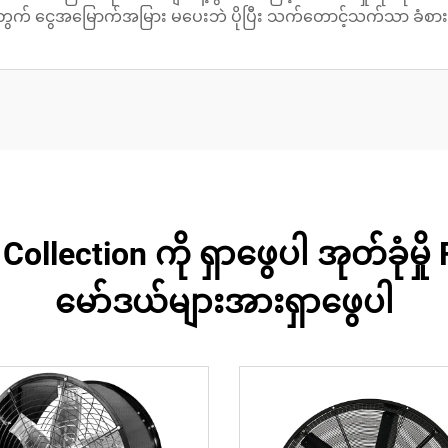
ွက် ငွေအမြောက်အမြား မပေးဘဲ ပိုပြီး သက်တောင့်သက်သာ ခံစား
Fan Collection ကို ရှာဖွေပါ အုတ်ခုံမ
မော်ဒယ်များအားရှာဖွေပါ