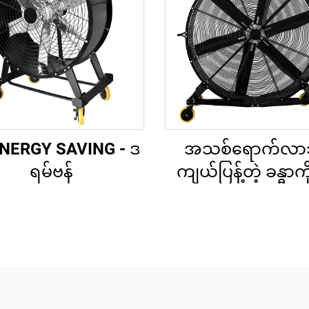
NERGY SAVING - ဒ
အသစ်ရောက်လာ
ရမ်ဗန်
ကျယ်ပြန့်တဲ့ ခန္ဓာက
ကျယ်ပြန့်တဲ့ လှိုင်
ပက်လက်များ