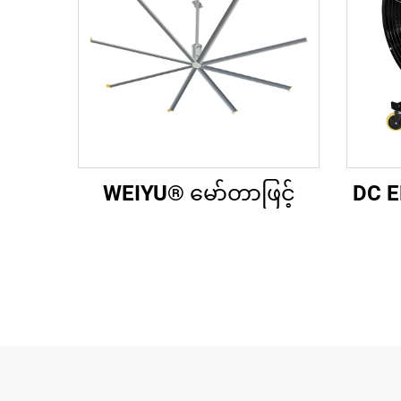
WEIYU® မော်တာဖြင့်
DC E