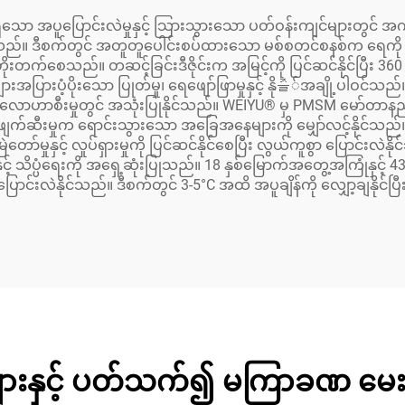
ရှိသော အပူပြောင်းလဲမှုနှင့် သြားသွားသော ပတ်ဝန်းကျင်များတွင
းသည်။ ဒီစက်တွင် အတူတူပေါင်းစပ်ထားသော မစ်စတင်စနစ်က ရေကို 
ုးတက်စေသည်။ တဆင့်ခြင်းဒီဇိုင်းက အမြင့်ကို ပြင်ဆင်နိုင်ပြီး 360 ဒီ
ပြားပံ့ပိုးသော ပြုတ်မှု၊ ရေဖျော်ဖြာမှုနှင့် နို즐်အချို့ပါဝင်သည
င့် လောဟာစီးမှုတွင် အသုံးပြုနိုင်သည်။ WEIYU® မှ PMSM မော်တ
်ဆီးမှုက ရောင်းသွားသော အခြေအနေများကို မျှော်လင့်နိုင်သည်
နှင့် လှုပ်ရှားမှုကို ပြင်ဆင်နိုင်စေပြီး လွယ်ကူစွာ ပြောင်းလဲနို
သိပ္ပံရေးကို အရှေ့ဆုံးပြုသည်။ 18 နှစ်မြောက်အတွေ့အကြုံနှင့်
 ပြောင်းလဲနိုင်သည်။ ဒီစက်တွင် 3-5°C အထိ အပူချိန်ကို လျှော့ချနိုင်ပ
့်အိုးများနှင့် ပတ်သက်၍ မကြာခဏ မ