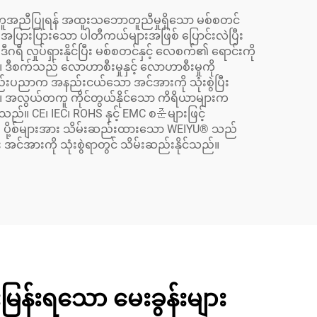
် အကူအညီပြုရန် အထူးသဘောတူညီမှုရှိသော မစ်စတင်
အပြားပြားသော ပါတီကယ်များအဖြစ် ပြောင်းလဲပြီး
ဂရီ လှုပ်ရှားနိုင်ပြီး မစ်စတင်နှင့် လေစက်၏ ရောင်းကို
်။ ဒီစက်သည် လောဟာစီးမှုနှင့် လောဟာစီးမှုကို
ာနည်းပညာက အနည်းငယ်သော အင်အားကို သုံးစွဲပြီး
။ အလွယ်တကူ ကိုင်တွယ်နိုင်သော ကိရိယာများက
င်သည်။ CE၊ IEC၊ ROHS နှင့် EMC စ준များဖြင့်
 43 ပို့စ်များအား သိမ်းဆည်းထားသော WEIYU® သည်
ြီး အင်အားကို သုံးစွဲရာတွင် သိမ်းဆည်းနိုင်သည်။
ေးမြန်းရသော မေးခွန်းများ