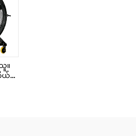
သူ။
ိုယ်။
းတန်း