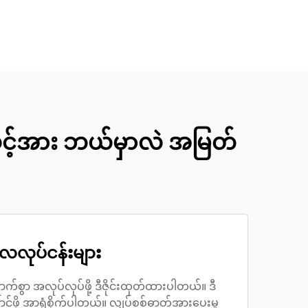
် သင့်အား ဘယ်မှာလဲ အမြတ်
လေလုပ်ငန်းများ
ရောက်စွာ အလုပ်လုပ်ဖို့ ဒီဇိုင်းထုတ်ထားပါတယ်။ ဒီ
်ဖို့ အာရုံစိုက်ပါတယ်။ လျှပ်စစ်ဓာတ်အားပေးမှု