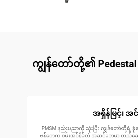
ကျွန်တော်တို့၏ Pedestal
အရှိန်မြင့်၊ 
PMSM နည်းပညာကို သုံးပြီး ကျွန်တော်တို့ရဲ့ ခုံပ
ဗန်တွေက စွမ်းအင်နိမ့်တဲ့ အဆင့်တွေမှာ တည်ဆော