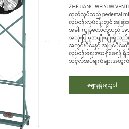
ZHEJIANG WEIYU® VENTI
ထုတ်လုပ်သည့် pedestal mi
လုပ်ငန်းလုပ်ငန်းတွင် အခြာ
အခါ၊ ကျွန်တော်တို့သည် အသ
အသုံးပြုမှုအမျိုးမျိုးရှိသ
အတွင်းပိုင်းနှင့် အပြင်ပိုင
လုပ်ငန်းရေးအား ရှိစေရန် ရှ
သင့်လိုအပ်ချက်များအတွက် အ
ဈေးနှုန်းရယူပါ