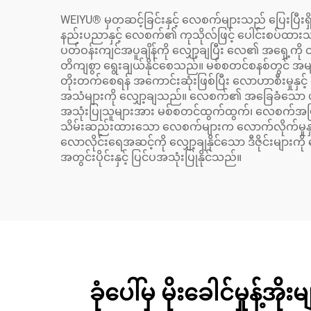
WEIYU® မှတဆင့်ခြင်းနှင့် လေစက်များသည် ပြေးပြီး
နည်းပညာနှင့် လေစက်၏ ကုသိုလ်ဖြင့် ပေါင်းစပ်ထာ
ပတ်ဝန်းကျင်အပူချိန်ကို လျှော့ချပြီး လေ၏ အရှေ့ကို တိ
တိကျစွာ ရွေးချယ်နိုင်စေသည်။ မစ်စတင်စနစ်တွင် အများအ
တိုးတက်စေရန် အကောင်းဆုံးဖြစ်ပြီး လောဟာစီးမှုနှ
အသံများကို လျှော့ချသည်။ လေစက်၏ အခြေခံသော ဖျက
အသုံးပြုသူများအား မစ်စတင်ထွက်ထွက်၊ လေစက်အမြဲတော်မှု
သိမ်းဆည်းထားသော လေစက်များက လောက်လိုက်မှုနှင့် 
လောလိုင်းရေအဆင့်ကို လျှော့ချနိုင်သော ဒီဇိုင်းများကို
အတွင်းပိုင်းနှင့် ပြင်ပအသုံးပြုနိုင်သည်။
ခုံပေါ်မှ မိုးခေါင်မှုန