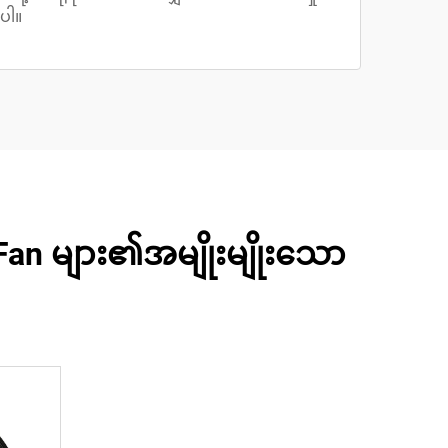
ပါ။
ှို Fan များ၏အမျိုးမျိုးသော