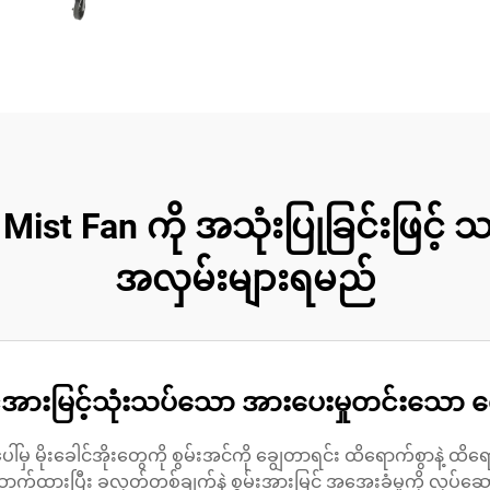
 Mist Fan ကို အသုံးပြုခြင်းဖြင့
အလှမ်းများရမည်
အင်အားမြင့်သုံးသပ်သော အားပေးမှုတင်းသော 
ေါ်မှ မိုးခေါင်အိုးတွေကို စွမ်းအင်ကို ချွေတာရင်း ထိရောက်စွာနဲ့ ထိ
က်ထားပြီး ခလုတ်တစ်ချက်နဲ့ စွမ်းအားမြင့် အအေးခံမှုကို လုပ်ဆောင