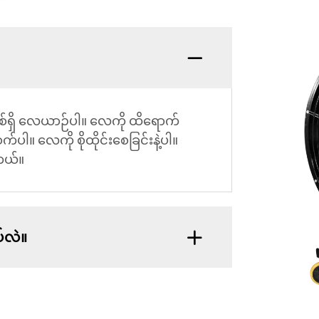
စနစ်ရှိ လေယာဉ်ပါ။ လေကို ထိရောက်
်ပါ။ လေကို စိုထိုင်းစေခြင်းနဲ့ပါ။
ါတယ်။
ပ်လဲ။