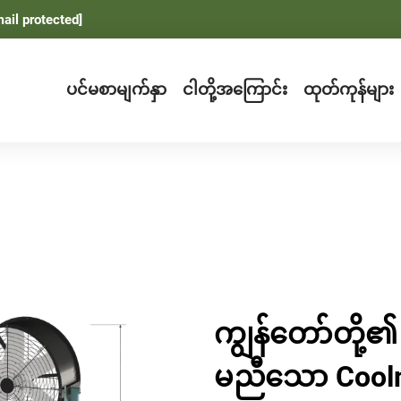
ail protected]
ပင်မစာမျက်နှာ
ငါတို့အကြောင်း
ထုတ်ကုန်များ
ကျွန်တော်တို့၏ 
မညီသော Cool