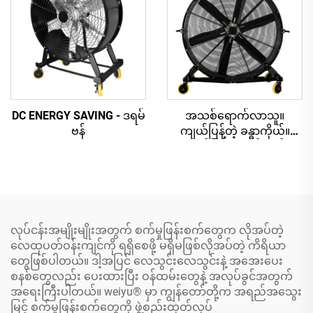
DC ENERGY SAVING - ဒရမ်
အသစ်ရောက်လာသူ။
ဗန်
ကျယ်ပြန့်တဲ့ ခန္ဓာကိုယ်။
ကျယ်ပြန့်တဲ့ လှိုင်းတန်း
ပက်လက်များ
လုပ်ငန်းအမျိုးမျိုးအတွက် စက်မှုဖြန်းစက်တွေက လိုအပ်တဲ့
လေထုပတ်ဝန်းကျင်ကို ရရှိစေဖို့ မရှိမဖြစ်လိုအပ်တဲ့ ကိရိယာ
တွေဖြစ်ပါတယ်။ ဒါ့အပြင် လေသွင်းလေသွင်းနဲ့ အအေးပေး
စနစ်တွေလည်း ပေးထားပြီး ဝန်ထမ်းတွေနဲ့ အလုပ်ခွင်အတွက်
အရေးကြီးပါတယ်။ weiyu® မှာ ကျွန်တော်တို့က အရည်အသွေး
မြင့် စက်မှုဖြန်းစက်တွေကို ဖွဲ့စည်းထုတ်လုပ်