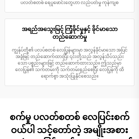
ပလတ်စတစ် ရေပူဖောင်းတွေဟာ လည်ပတ်မှု ကုန်ကျစ
အရည်အသွေးမြင့် ကြံ့ခိုင်မှုနှင့် ခိုင်မာသော
တည်ဆောက်မှု
ကျွန်ုပ်တို့၏ ပလပ်စတစ် လေပြွန်များမှာ အလွန်ခိုင်မာသော အပြင်
အခွံဖြင့် တည်ဆောက်ထားပြီး ၎င်းတို့သည် အလွန်သိပ်သည်း
သော ပစ္စည်းများဖြင့် တည်ဆောက်ထားသည်။ ဤသည်မှာ
လေပြွန်၏ သက်တမ်းကို သက်တမ်းရှည်စေပြီး လေပြွန်ကို ထိ
ရောက်စွာ အသုံးပြုနိုင်စေသည်။
စက်မှု ပလတ်စတစ် လေပြင်းစက်
ဝယ်ပါ သင့်တော်တဲ့ အမျိုးအစား