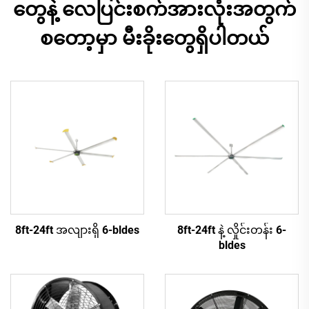
တွေနဲ့ လေပြင်းစက်အားလုံးအတွက်
စတော့မှာ မီးခိုးတွေရှိပါတယ်
8ft-24ft အလျားရှိ 6-bldes
8ft-24ft နဲ့ လှိုင်းတန်း 6-
bldes