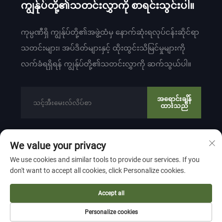
ကျွန်ုပ်တို့၏သတင်းလွှာကို စာရင်းသွင်းပါ။
ကုမ္ပဏီရှိ ကျွန်ုပ်တို့၏အဖွဲ့ထံမှ နောက်ဆုံးရလုပ်ငန်းဆိုင်ရာ
သတင်းများ၊ အပ်ဒိတ်များနှင့် ထိုးထွင်းသိမြင်မှုများကို
လက်ခံရရှိရန် ကျွန်ုပ်တို့၏သတင်းလွှာကို ဆက်သွယ်ပါ။
အရောင်းချိန်
ထားသည်
We value your privacy
ကော်ပီရှိတ် © 2024 မှ ZHEJIANG WEIYU VENTILATION
We use cookies and similar tools to provide our services. If you
ELECTROMECHANICAL CO.,LTD
ကိုယ်ရေးကိုယ်တာ မူဝါဒ
don't want to accept all cookies, click Personalize cookies.
အထက်ဖြင့် ဆွဲခြင်း
Accept all
Personalize cookies