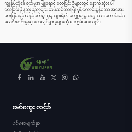
ကျွန်ုပ်တို့၏ စက်မှုအဖြူရောင် လေပြင်းဖိုများတွင် နောက်ဆုံးပေါ်
လေပြင်းဖို နည်းပညာများ တပ်ဆင်ထားပြီး ပိုမိုကောင်းမွန်သော အအေး
ပေးခြင်းနှင့် လည်ပတ်မှု ကုန်ကျစရိတ် လျှော့ချမှုအတွက် အကောင်းဆုံး
လေစီးဆင်းမှုနှင့် လေလှုပ်ရှားမှုများကို ပေးစွမ်းပေးသည်။
မော်ကွေး လင့်ခ်
ပင်မစာမျက်နှာ