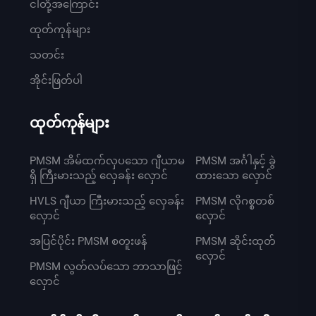
ငါတို့အကြောင်း
ထုတ်ကုန်များ
သတင်း
အိုင်းဖြတ်ပါ
ထုတ်ကုန်များ
PMSM အိမ်ထက်လှပသော ဂျီယာမ
PMSM အင်္ဂါနှင့် ခွဲ
ရှိ ကြီးမားသည့် လှေခန်း လှောင်
ထားသော လှောင်
HVLS ဂျီယာ ကြီးမားသည့် လှေခန်း
PMSM လိုဂစ္စတစ်
လှောင်
လှောင်
အပြင်ပိုင်း PMSM စတူးဖန်
PMSM ဆိုင်းထုတ်
လှောင်
PMSM လွတ်လပ်သော ဘာသာဖြင့်
လှောင်