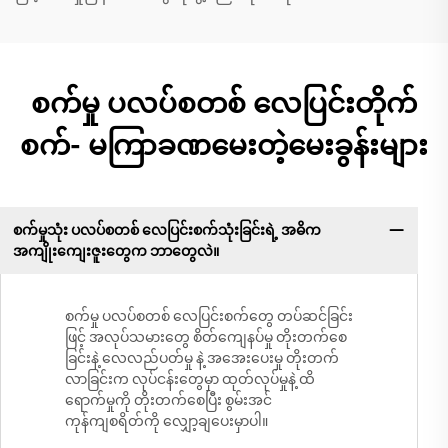
စက်မှု ပလပ်စတစ် လေပြင်းတိုက်
စက်- မကြာခဏမေးတဲ့မေးခွန်းများ
စက်မှုသုံး ပလပ်စတစ် လေပြင်းစက်သုံးခြင်းရဲ့ အဓိက
အကျိုးကျေးဇူးတွေက ဘာတွေလဲ။
စက်မှု ပလပ်စတစ် လေပြင်းစက်တွေ တပ်ဆင်ခြင်း
ဖြင့် အလုပ်သမားတွေ စိတ်ကျေနပ်မှု တိုးတက်စေ
ခြင်းနဲ့ လေလည်ပတ်မှု နဲ့ အအေးပေးမှု တိုးတက်
လာခြင်းက လုပ်ငန်းတွေမှာ ထုတ်လုပ်မှုနဲ့ ထိ
ရောက်မှုကို တိုးတက်စေပြီး စွမ်းအင်
ကုန်ကျစရိတ်ကို လျှော့ချပေးမှာပါ။