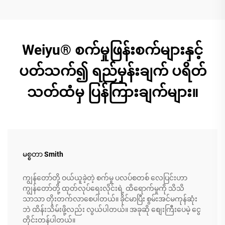
Weiyu® စက်မှုဖြန်းစက်များနှင့်
ပတ်သက်၍ ရည်မှန်းချက် ပရိတ်
သတ်ထံမှ ပြန်ကြားချက်များ။
မစ္စတာ Smith
ကျွန်တော်တို့ ဝယ်ယူခဲ့တဲ့ စက်မှု ပလပ်စတစ် လေပြင်းဟာ
ကျွန်တော်တို့ ထုတ်လုပ်ရေးလိုင်းရဲ့ ထိရောက်မှုကို သိသိ
သာသာ တိုးတက်လာစေပါတယ်။ ခိုင်မာပြီး စွမ်းအင်မကုန်ဆုံး
ဘဲ ထိန်းသိမ်းဖို့လည်း လွယ်ပါတယ်။ အခုဆို စျေးကြီးပေမဲ့ ငွေ
တိုင်းတန်ပါတယ်။