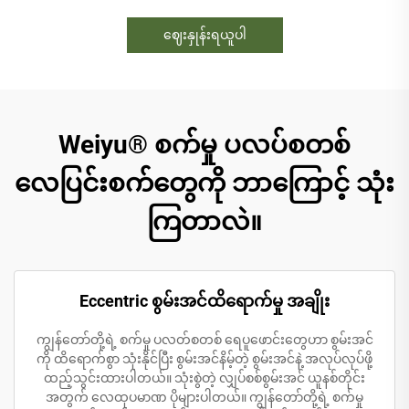
ဈေးနှုန်းရယူပါ
Weiyu® စက်မှု ပလပ်စတစ်
လေပြင်းစက်တွေကို ဘာကြောင့် သုံး
ကြတာလဲ။
Eccentric စွမ်းအင်ထိရောက်မှု အချိုး
ကျွန်တော်တို့ရဲ့ စက်မှု ပလတ်စတစ် ရေပူဖောင်းတွေဟာ စွမ်းအင်
ကို ထိရောက်စွာ သုံးနိုင်ပြီး စွမ်းအင်နိမ့်တဲ့ စွမ်းအင်နဲ့ အလုပ်လုပ်ဖို့
ထည့်သွင်းထားပါတယ်။ သုံးစွဲတဲ့ လျှပ်စစ်စွမ်းအင် ယူနစ်တိုင်း
အတွက် လေထုပမာဏ ပိုများပါတယ်။ ကျွန်တော်တို့ရဲ့ စက်မှု