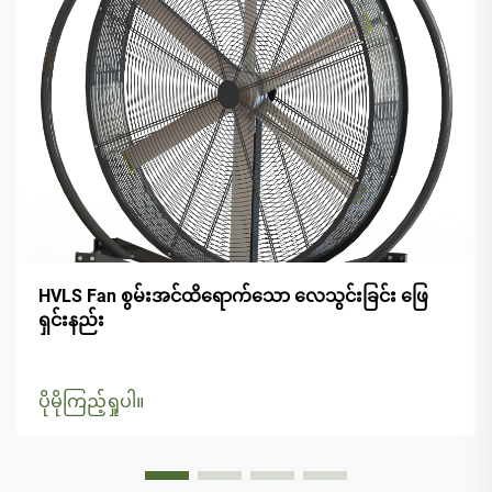
HVLS Fan စွမ်းအင်ထိရောက်သော လေသွင်းခြင်း ဖြေ
ရှင်းနည်း
ပိုမိုကြည့်ရှုပါ။