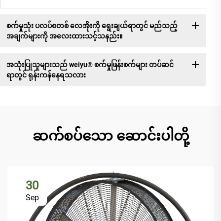
စက်မှုသုံး ပလပ်စတစ် လေအိုးကို ရွေးချယ်ရာတွင် မည်သည့်
အချက်များကို အလေးထားသင့်သနည်း။
အသုံးပြုသူများသည် weiyu® စက်မှုဖြန်းစက်များ တပ်ဆင်
ရာတွင် ရုန်းကန်နေရသလား
ဆက်စပ်သော ဆောင်းပါတို့
30
Sep