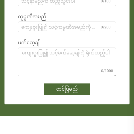
0/100
ကုမ္ပဏီအမည်
0/200
မက်ဆေ့ချ်
0/1000
တင်ပြမည်