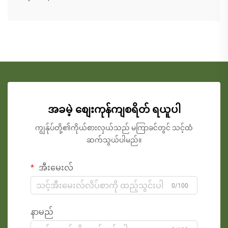
အခမဲ့ စျေးကုန်ကျစရိတ် ရယူပါ
ကျွန်ုပ်တို့၏ကိုယ်စားလှယ်သည် မကြာခင်တွင် သင့်ထံ
ဆက်သွယ်ပါမည်။
အီးမေးလ်
0/100
နာမည်