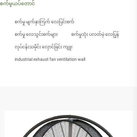
စက်မှုယပ်တောင်
စက်မှု မျက်နှာကြက် လေပြင်းစက်
စက်မှု လေသွင်းစက်များ
စက်မှုသုံး ပလတ်မဲ့ လေပြွန်
လုပ်ငန်းသမိုင်း လှောင်ခြင်း ကျူး
industrial exhaust fan ventilation wall