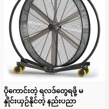
ပိုကောင်းတဲ့ ရလဒ်တွေရဖို့ မ
နှိုင်းယှဉ်နိုင်တဲ့ နည်းပညာ