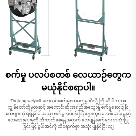
စက်မှု ပလပ်စတစ် လေယာဉ်တွေက
မယုံနိုင်စရာပါ။
Zhejiang weiyu® လေသွင်းစက်မှုစက်မှုကုမ္ပဏီသို့ ကြိုဆိုပါသည်။
ကျွန်တော်တို့မှတဆင့် အကောင်းဆုံးအရည်အသွေးရှိ စက်မှုဆေးဖျန်း
စက်များကို ရရှိနိုင်ပါသည်။ စက်မှုလုပ်ငန်းကြီးများတွင် လေစီးဆင်းမှုနှင့်
လေအေးပေးမှုကို တိုးတက်စေရန်အတွက် လေဖျန်းစက်များ အသုံးပြု
ခြင်းဖြင့် စွမ်းအင်ကို ထိရောက်စွာ အသုံးပြုနိုင်ပြီး လျှ