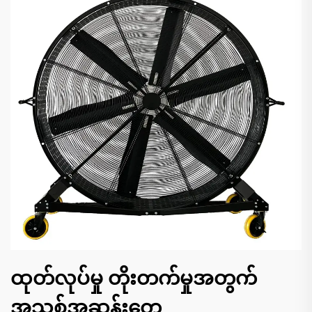
ထုတ်လုပ်မှု တိုးတက်မှုအတွက်
အသစ်အဆန်းတွေ