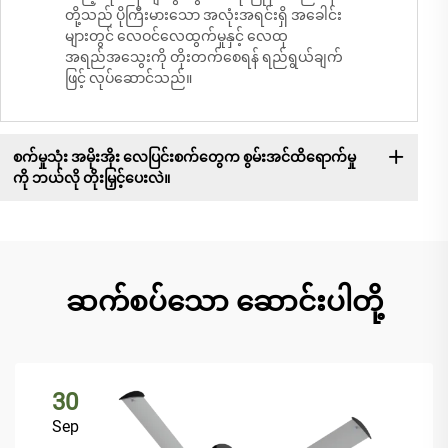
တို့သည် ပိုကြီးမားသော အလုံးအရင်းရှိ အခေါင်း
များတွင် လေဝင်လေထွက်မှုနှင့် လေထု
အရည်အသွေးကို တိုးတက်စေရန် ရည်ရွယ်ချက်
ဖြင့် လုပ်ဆောင်သည်။
စက်မှုသုံး အမိုးအိုး လေပြင်းစက်တွေက စွမ်းအင်ထိရောက်မှု
ကို ဘယ်လို တိုးမြှင့်ပေးလဲ။
ဆက်စပ်သော ဆောင်းပါတို့
30
Sep