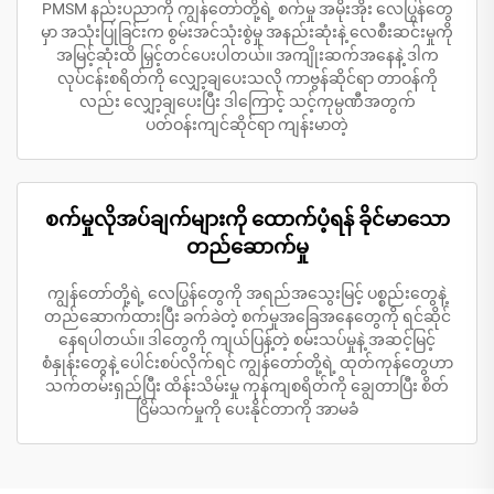
PMSM နည်းပညာကို ကျွန်တော်တို့ရဲ့ စက်မှု အမိုးအိုး လေပြွန်တွေ
မှာ အသုံးပြုခြင်းက စွမ်းအင်သုံးစွဲမှု အနည်းဆုံးနဲ့ လေစီးဆင်းမှုကို
အမြင့်ဆုံးထိ မြှင့်တင်ပေးပါတယ်။ အကျိုးဆက်အနေနဲ့ ဒါက
လုပ်ငန်းစရိတ်ကို လျှော့ချပေးသလို ကာဗွန်ဆိုင်ရာ တာဝန်ကို
လည်း လျှော့ချပေးပြီး ဒါကြောင့် သင့်ကုမ္ပဏီအတွက်
ပတ်ဝန်းကျင်ဆိုင်ရာ ကျန်းမာတဲ့
စက်မှုလိုအပ်ချက်များကို ထောက်ပံ့ရန် ခိုင်မာသော
တည်ဆောက်မှု
ကျွန်တော်တို့ရဲ့ လေပြွန်တွေကို အရည်အသွေးမြင့် ပစ္စည်းတွေနဲ့
တည်ဆောက်ထားပြီး ခက်ခဲတဲ့ စက်မှုအခြေအနေတွေကို ရင်ဆိုင်
နေရပါတယ်။ ဒါတွေကို ကျယ်ပြန့်တဲ့ စမ်းသပ်မှုနဲ့ အဆင့်မြင့်
စံနှုန်းတွေနဲ့ ပေါင်းစပ်လိုက်ရင် ကျွန်တော်တို့ရဲ့ ထုတ်ကုန်တွေဟာ
သက်တမ်းရှည်ပြီး ထိန်းသိမ်းမှု ကုန်ကျစရိတ်ကို ချွေတာပြီး စိတ်
ငြိမ်သက်မှုကို ပေးနိုင်တာကို အာမခံ