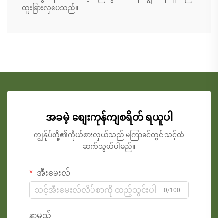
ထူးခြားလှပေသည်။
အခမဲ့ စျေးကုန်ကျစရိတ် ရယူပါ
ကျွန်ုပ်တို့၏ကိုယ်စားလှယ်သည် မကြာခင်တွင် သင့်ထံ
ဆက်သွယ်ပါမည်။
အီးမေးလ်
0/100
နာမည်