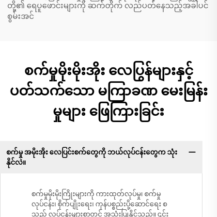
တို့၏ ရေပူဖောင်းများကို ဆက်တိုက် လည်ပတ်နေသည့်အခါပင်
စွမ်းအင်
စက်မှုမိုးမိုးအိုး လေပြွန်များနှင့်
ပတ်သက်သော မကြာခဏ မေးမြန်း
မှုများ ဖြေကြားခြင်း
စက်မှု အမိုးအိုး လေပြင်းစက်တွေကို ဘယ်လုပ်ငန်းတွေက သုံး
နိုင်လဲ။
စက်မှုမိုးမိုးကြိုးများကို ကားထုတ်လုပ်မှု၊ စက်မှု
လုပ်ငန်း၊ စိုက်ပျိုးရေး၊ ကုန်ပစ္စည်းပို့ဆောင်ရေး စ
သည့် လုပ်ငန်းများစွာတွင် အသုံးပြုနိုင်သည်။ ၎င်း