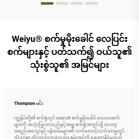
Weiyu® စက်မှုမိုးခေါင် လေပြင်း
စက်များနှင့် ပတ်သက်၍ ဝယ်သူ၏
သုံးစွဲသူ၏ အမြင်များ
Thompson မင်း
ကျွန်ုပ်တို့၏ စက်ရုံတွင် weiyu® စက်မှုမိုးခေါင် လေပေးစက်
များကို အသုံးပြုလာသည်နှင့်အမျှ စက်ရုံအတွင်းရှိ လေထု
အရည်အသွေးနှင့် ဝန်ထမ်းများ၏ သက်တောင့်သက်သာမှုတွင်
သိသာစွာ တိုးတက်လာခဲ့သည်။ စွမ်းအင်ကို ချွေတာနိုင်မှုသည်