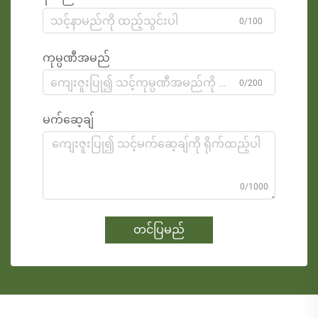
0/100
ကုမ္ပဏီအမည်
0/200
မက်ဆေ့ချ်
0/1000
တင်ပြမည်