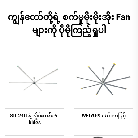
ကျွန်တော်တို့ရဲ့ စက်မှုမိုးမိုးအိုး Fan
များကို ပိုမိုကြည့်ရှုပါ
8ft-24ft နဲ့ လှိုင်းတန်း 6-
WEIYU® မော်တာဖြင့်
bldes