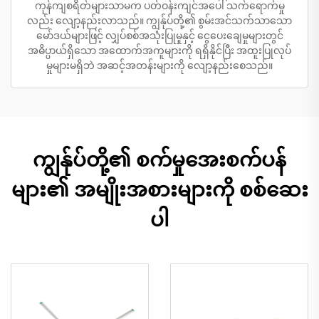
ကုန်ကျစရိတ်များသာမက ပတ်ဝန်းကျင်အပေါ် သက်ရောက်မှု
လည်း လျော့နည်းလာသည်။ ကျွန်ုပ်တို့၏ စွမ်းအင်သက်သာသော
မော်ဒယ်များဖြင့် လျှပ်စစ်အသုံးပြုမှုနှင့် ငွေပေးချေမှုများတွင်
အဓိပ္ပာယ်ရှိသော အထောက်အကူများကို ရရှိနိုင်ပြီး အထူးပြုလုပ်
မှုများမရှိဘဲ အဆင့်အတန်းများကို လျော့နည်းစေသည်။
ကျွန်ုပ်တို့၏ စက်မှုအေးစက်ပန်
များ၏ အမျိုးအစားများကို စစ်ဆေး
ပါ