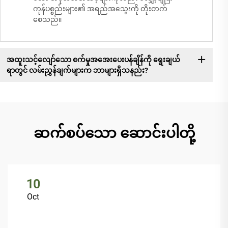
ကုန်ပစ္စည်းများ၏ အရည်အသွေးကို တိုးတက်
စေသည်။
အထူးသင့်လျော်သော စက်မှုအအေးပေးပန်ချိန်ကို ရွေးချယ်
ရာတွင် လမ်းညွှန်ချက်များက ဘာများရှိသနည်း?
ဆက်စပ်သော ဆောင်းပါတို့
10
Oct