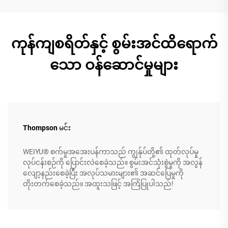
ကုန်ကျစရိတ်နှင့် စွမ်းအင်ထိရောက်
သော ဝန်ဆောင်မှုများ
Thompson မင်း
WEIYU® စက်မှုအအေးပန်ကာသည် ကျွန်ုပ်တို့၏ ထုတ်လုပ်မှု
လုပ်ငန်းစဉ်ကို ပြောင်းလဲစေခဲ့သည်။ စွမ်းအင်သုံးစွဲမှုကို အလွန်
လျော့နည်းစေခဲ့ပြီး အလုပ်သမားများ၏ အဆင်ပြေမှုကို
တိုးတက်စေခဲ့သည်။ အထူးသဖြင့် အကြံပြုပါသည်!