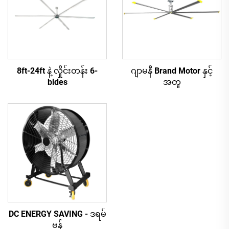
8ft-24ft နဲ့ လှိုင်းတန်း 6-
ဂျာမနီ Brand Motor နှင့်
bldes
အတူ
DC ENERGY SAVING - ဒရမ်
ဗန်