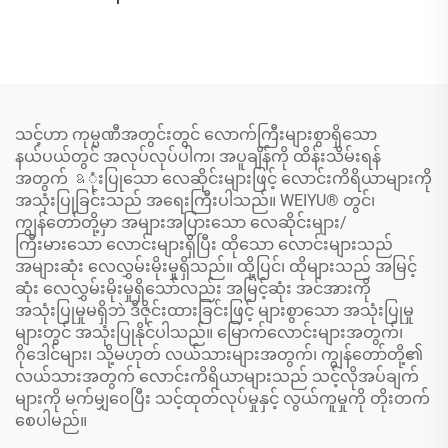
သင့်ဟာ ကုမ္ပဏီအတွင်းတွင် လောက်ကြီးများစွာရှိသော
နယ်ပယ်တွင် အလုပ်လုပ်ပါက၊ အပူချိန်ကို ထိန်းသိမ်းရန်
အတွက် ឧုံးပြုသော လေဆိုင်းများဖြင့် လောင်းကိရိယာများကို
အသုံးပြုခြင်းသည် အရေးကြီးပါသည်။ WEIYU® တွင်၊
ကျွန်တော်တို့မှာ အများအပြားသော လေဆိုင်းများ/
ကြီးမားသော လောင်းများရှိပြီး ထိုသော လောင်းများသည်
အများဆုံး လေလွှမ်းမိုးမှုရှိသည်။ ထို့ပြင်၊ ထိုများသည် အမြင့်
ဆုံး လေလွှမ်းမိုးမှုရှိသော်လည်း အမြင့်ဆုံး အင်အားကို
အသုံးပြုမှုမရှိဘဲ ဒီဇိုင်းထားခြင်းဖြင့် များစွာသော အသုံးပြုမှု
များတွင် အသုံးပြုနိုင်ပါသည်။ မြောက်လောင်းများအတွက်၊
ဂိုဒေါင်များ၊ သို့မဟုတ် လယ်သားများအတွက်၊ ကျွန်တော်တို့၏
လယ်သားအတွက် လောင်းကိရိယာများသည် သင့်လိုအပ်ချက်
များကို မက်မျှဝေပြီး သင့်ထုတ်လုပ်မှုနှင့် လွယ်ကူမှုကို တိုးတက်
စေပါမည်။