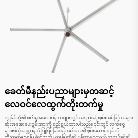
ခေတ်မီနည်းပညာများမှတဆင့်
လေဝင်လေထွက်တိုးတက်မှု
ကျွန်ုပ်တို့၏ စက်မှုအအေးပန်ကာများတွင် အနည်းဆုံးစွမ်းအင်ဖြင့် အများ
ဆုံးအအေးပေးစွမ်းအားကို ရည်ရွယ်ထားပါသည်။ ၎င်းတွင် လက်ဝှေ့
များ၏ ပုံသဏ္ဌာန်ကို ပြုပြင်ခြင်းနှင့် မော်တာ၏ စွမ်းဆောင်ရည်ကို
တိုးတက်စေရန် ပါဝင်သည်။ ကျွန်ုပ်တို့၏ ပန်ကာများသည် အလုပ်ခွင်၏