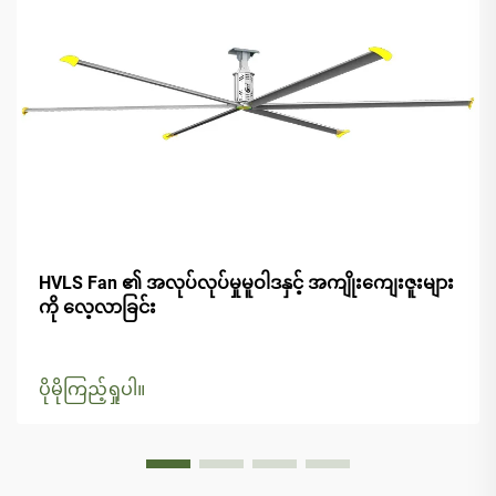
HVLS Fan ၏ အလုပ်လုပ်မှုမူဝါဒနှင့် အကျိုးကျေးဇူးများ
ကို လေ့လာခြင်း
ပိုမိုကြည့်ရှုပါ။