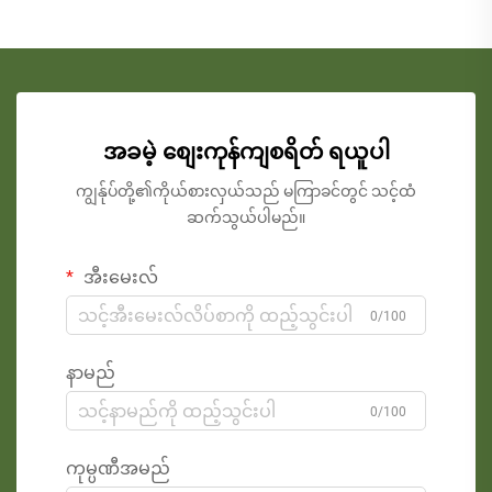
အခမဲ့ စျေးကုန်ကျစရိတ် ရယူပါ
ကျွန်ုပ်တို့၏ကိုယ်စားလှယ်သည် မကြာခင်တွင် သင့်ထံ
ဆက်သွယ်ပါမည်။
အီးမေးလ်
0/100
နာမည်
0/100
ကုမ္ပဏီအမည်