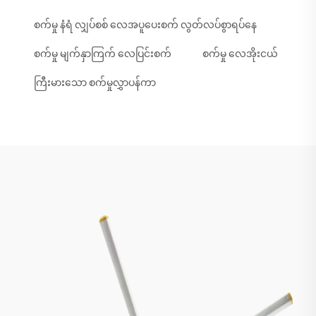
စက်မှု နံရံ လျှပ်စစ် လေအပူပေးစက် လွတ်လပ်စွာရပ်နေ
စက်မှု မျက်နှာကြက် လေပြင်းစက်
စက်မှု လေအိုးငယ်
ကြီးမားသော စက်မှုလွှာပန်ကာ