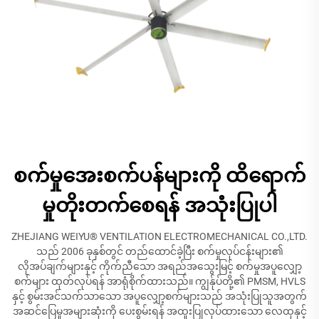
စက်မှုအေးစက်ပန်များကို ထိရောက်
မှုတိုးတက်စေရန် အသုံးပြုပါ
ZHEJIANG WEIYU® VENTILATION ELECTROMECHANICAL CO.,LTD.
သည် 2006 ခုနှစ်တွင် တည်ထောင်ခဲ့ပြီး စက်မှုလုပ်ငန်းများ၏
လိုအပ်ချက်များနှင့် ကိုက်ညီသော အရည်အသွေးမြင့် စက်မှုအပူလျှော့
စက်များ ထုတ်လုပ်ရန် အာရုံစိုက်ထားသည်။ ကျွန်ုပ်တို့၏ PMSM, HVLS
နှင့် စွမ်းအင်သက်သာသော အပူလျှော့စက်များသည် အသုံးပြုသူအတွက်
အဆင်ပြေမှုအများဆုံးကို ပေးစွမ်းရန် အထူးပြုလုပ်ထားသော လေထုနှင့်