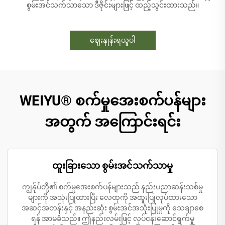
စွမ်းအင်သက်သာသော ဒီဇိုင်းများဖြင့် ထည့်သွင်းထားသည်။
ဈေးနှုန်းရယူပါ
WEIYU® စက်မှုအေးစက်ပန်များ
အတွက် အကြောင်းရင်း
ထူးခြားသော စွမ်းအင်သက်သာမှု
ကျွန်ုပ်တို့၏ စက်မှုအေးစက်ပန်များသည် နည်းပညာဆန်းသစ်မှု
များကို အသုံးပြုထားပြီး လေထုကို အထူးပြုလုပ်ထားသော
အဆင့်အတန်းနှင့် အနည်းဆုံး စွမ်းအင်အသုံးပြုမှုကို သေချာစေ
ရန် အာမခံသည်။ ဤနည်းလမ်းဖြင့် လုပ်ငန်းဆောင်ရွက်မှု