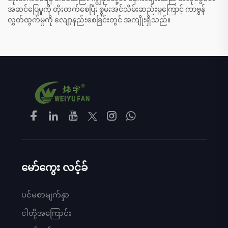
အဆင်ပြေမှုကို တိုးတက်စေပြီး စွမ်းအင်သိမ်းဆည်းမှုကြောင့် ကာဗွန်
လွှတ်ထွက်မှုကို လျော့နည်းစေခြင်းတွင် အကျိုးရှိသည်။
မော်ကွေး လင့်ခ်
ပင်မစာမျက်နှာ
ငါတို့အကြောင်း