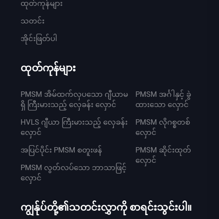
ထုတ်ကုန်များ
သတင်း
အိုင်းဖြတ်ပါ
ထုတ်ကုန်များ
PMSM အိမ်ထက်လှပသော ဂျီယာမ
PMSM အင်္ဂါနှင့် ခွဲ
ရှိ ကြီးမားသည့် လှေခန်း လှောင်
ထားသော လှောင်
HVLS ဂျီယာ ကြီးမားသည့် လှေခန်း
PMSM လိုဂစ္စတစ်
လှောင်
လှောင်
အပြင်ပိုင်း PMSM စတူးဖန်
PMSM ဆိုင်းထုတ်
လှောင်
PMSM လွတ်လပ်သော ဘာသာဖြင့်
လှောင်
ကျွန်ုပ်တို့၏သတင်းလွှာကို စာရင်းသွင်းပါ။