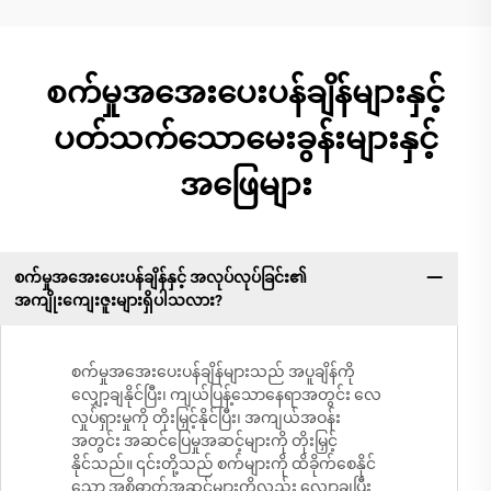
စက်မှုအအေးပေးပန်ချိန်များနှင့်
ပတ်သက်သောမေးခွန်းများနှင့်
အဖြေများ
စက်မှုအအေးပေးပန်ချိန်နှင့် အလုပ်လုပ်ခြင်း၏
အကျိုးကျေးဇူးများရှိပါသလား?
စက်မှုအအေးပေးပန်ချိန်များသည် အပူချိန်ကို
လျှော့ချနိုင်ပြီး၊ ကျယ်ပြန့်သောနေရာအတွင်း လေ
လှုပ်ရှားမှုကို တိုးမြှင့်နိုင်ပြီး၊ အကျယ်အဝန်း
အတွင်း အဆင်ပြေမှုအဆင့်များကို တိုးမြှင့်
နိုင်သည်။ ၎င်းတို့သည် စက်များကို ထိခိုက်စေနိုင်
သော အစိုဓာတ်အဆင့်များကိုလည်း လျှော့ချပြီး