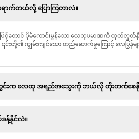
ိရောက်တယ်လို့ ပြောကြတာလဲ။
်ဖြင့်တောင် ပိုမိုကောင်းမွန်သော လေထုပမာဏကို ထုတ်လွှတ်န
 ၎င်းတို့၏ ကျွမ်းကျင်သော တည်ဆောက်မှုကြောင့် လေပြွန်များ
းက လေထု အရည်အသွေးကို ဘယ်လို တိုးတက်စေနို
့်နိုင်လဲ။