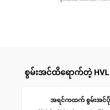
စွမ်းအင်ထိရောက်တဲ့ HV
အရင်ကထက် စွမ်းအင်ပိုခ