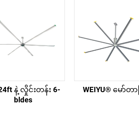
4ft နဲ့ လှိုင်းတန်း 6-
WEIYU® မော်တာဖြ
bldes