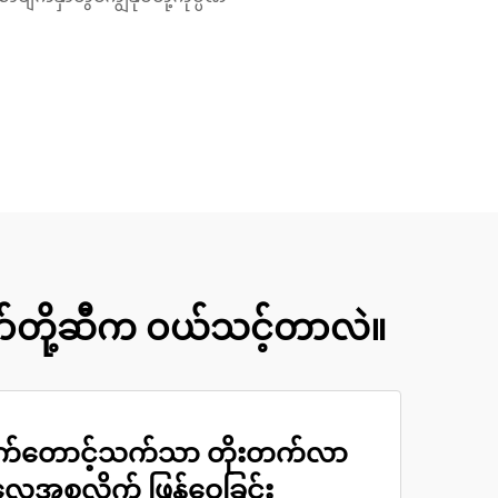
ာ်တို့ဆီက ဝယ်သင့်တာလဲ။
သက်တောင့်သက်သာ တိုးတက်လာ
် လေအစုလိုက် ဖြန့်ဝေခြင်း