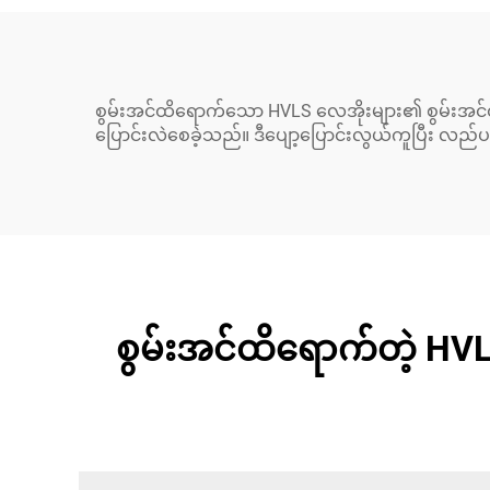
စွမ်းအင်ထိရောက်သော HVLS လေအိုးများ၏ စွမ်းအင်ထိ
ပြောင်းလဲစေခဲ့သည်။ ဒီပျော့ပြောင်းလွယ်ကူပြီး လည်
စွမ်းအင်ထိရောက်တဲ့ HV