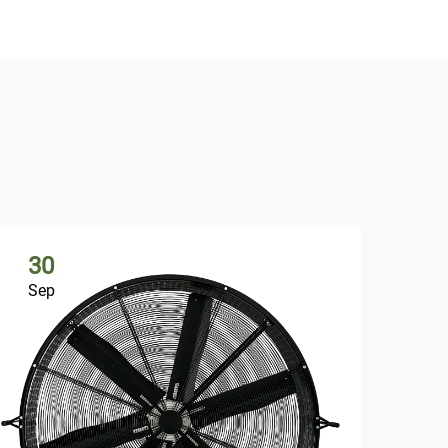
30
3
Sep
Se