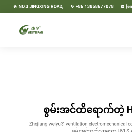
NO.3 JINGXING ROAD,
+86 13858677078
[em
စွမ်းအင်ထိရောက်တဲ့ H
Zhejiang weiyu® ventilation electromechanical
စွမ်းအင်သက်သာသော HVLS လေအ