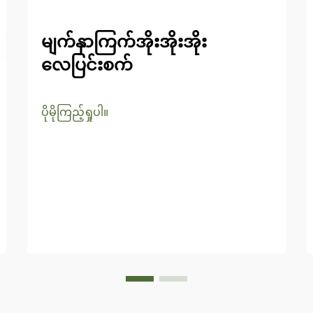
မျက်နှာကြက်အိုးအိုးအိုး
လေပြင်းစက်
ပိုမိုကြည့်ရှုပါ။