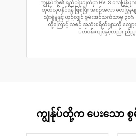
ကျွန်ုပ်တို့၏ ရည်မှန်းချက်မှာ HVLS လေပြွန်များ
ထုတ်လုပ်နိုင်ရန် ဖြစ်ပြီး အစဉ်အလာ လေပြွန်များ
သုံးစွဲမှုနှင့် ယှဉ်လျှင် စွမ်းအင်သက်သာမှု ၃
ထို့ကြောင့် လစဉ် အသုံးစရိတ်များကို လျှော့ခ
ပတ်ဝန်းကျင်နှင့်လည်း ညီည
ကျွန်ုပ်တို့က ပေးသော 