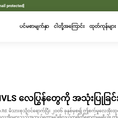
ail protected]
ပင်မစာမျက်နှာ
ငါတို့အကြောင်း
ထုတ်ကုန်များ
VLS လေပြွန်တွေကို အသုံးပြုခြင်း
 co.ltd. မိသားစုသို့ဝင်ရောက်ပြီး ၂၀၀၆ ခုနှစ်မှစ၍ ဤစက်မှုလေအ
ိုးများသည်အဘယ်တော့မှပို၍လွယ်ကူ၍ထိရောက်မှုမရှိပါ။ ဤစာမျက်