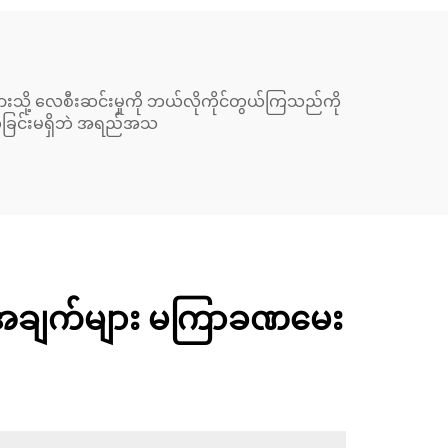
သို့ လေစီးဆင်းမှုကို ဘယ်လိုကိုင်တွယ်ကြသည်ကို
ှတ်ခြင်းမရှိဘဲ အရည်အသ
ဲ့ အချက်များ မကြာခဏမေး