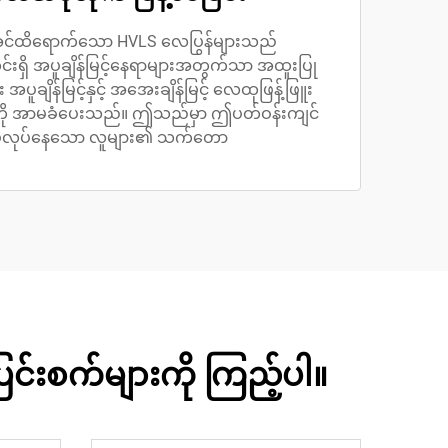
မ်းအင်ထိရောက်သော HVLS လေပြွန်များသည်
ရှိ အပူချိန်မြင့်နေရာများအတွက်သာ အထူးပြု
ူချိန်မြင့်နှင့် အအေးချိန်မြင့် လေထုဖြန့်ဖြူး
်မှုကို အာမခံပေးသည်။ ဤသည်မှာ ဤပတ်ဝန်းကျင်
ပ်လုပ်နေသော လူများ၏ သက်တော
င်းစက်များကို ကြည့်ပါ။