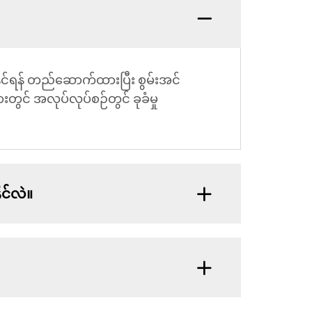
ိုင်ရန် တည်ဆောက်ထားပြီး စွမ်းအင်
တွင် အလုပ်လုပ်စဉ်တွင် ခုခံမှု
င်လဲ။