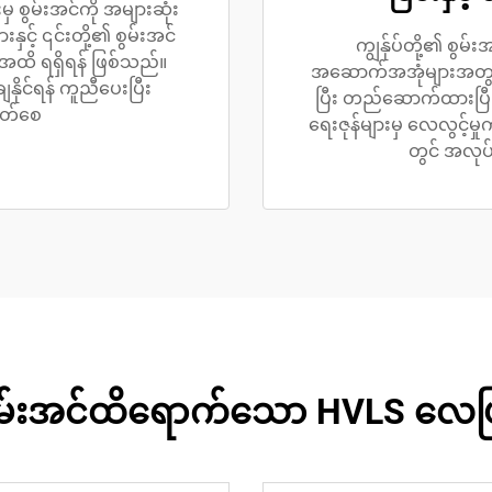
မှ စွမ်းအင်ကို အများဆုံး
နှင့် ၎င်းတို့၏ စွမ်းအင်
ကျွန်ုပ်တို့၏ စွ
၀% အထိ ရရှိရန် ဖြစ်သည်။
အဆောက်အအုံများအတွင်း
ျနိုင်ရန် ကူညီပေးပြီး
ပြီး တည်ဆောက်ထားပြီး အပ
ွတ်စေ
ရေးဇုန်များမှ လေလွင့
တွင် အလု
စွမ်းအင်ထိရောက်သော HVLS လေပြ