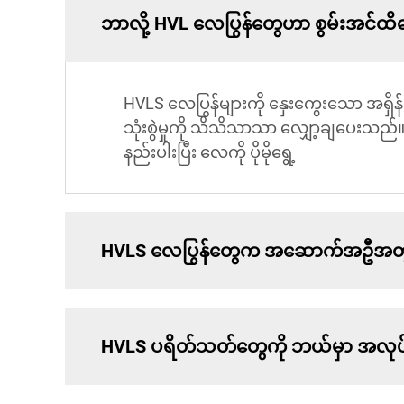
ဘာလို့ HVL လေပြွန်တွေဟာ စွမ်းအင်ထ
HVLS လေပြွန်များကို နှေးကွေးသော အရှိန
သုံးစွဲမှုကို သိသိသာသာ လျှော့ချပေးသည်။
နည်းပါးပြီး လေကို ပိုမိုရွေ့
HVLS လေပြွန်တွေက အဆောက်အဦအတွင်
HVLS ပရိတ်သတ်တွေကို ဘယ်မှာ အလုပ်ခန