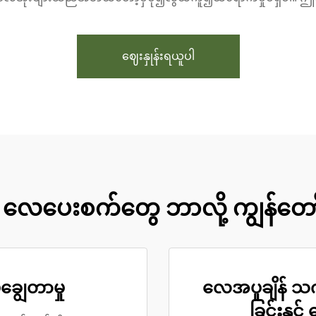
ဈေးနှုန်းရယူပါ
L လေပေးစက်တွေ ဘာလို့ ကျွန်တေ
ျွေတာမှု
လေအပူချိန် 
ခြင်းနှင့