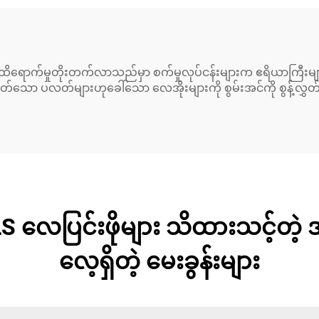
ရောက်မှုတိုးတက်လာသည်မှာ စက်မှုလုပ်ငန်းများက ဧရိယာကြီးများ
ပတ်သော ပလတ်များဟုခေါ်သော လေအိုးများကို စွမ်းအင်ကို စွန့်လွ
LS လေပြင်းဖိုများ သိထားသင့်တ
လေ့ရှိတဲ့ မေးခွန်းများ