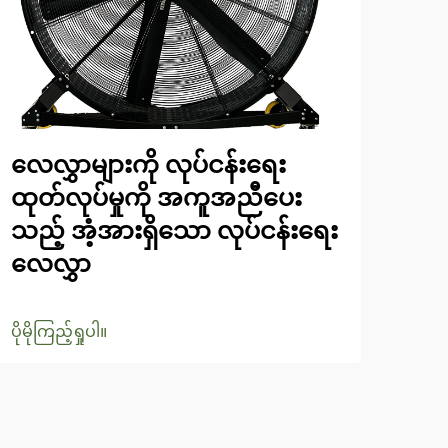
လေလွှာများကို လုပ်ငန်းရေး
အုတ
ထုတ်လုပ်မှုကို အကူအညီပေး
နှင
သည့် အံ့အားရှိသော လုပ်ငန်းရေး
လေ
လေလွှာ
ပိုမို
ပိုမိုကြည့်ရှုပါ။