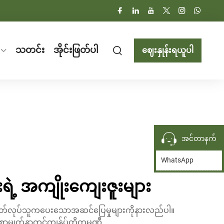
သတင်း
အိုင်းဖြတ်ပါ
ဈေးနှုန်းရယူပါ
အင်တာနက်
WhatsApp
ရဲ့ အကျိုးကျေးဇူးများ
ိုးထုတ်လုပ်သူကပေးသောအဆင်ပြေမှုများကိုနားလည်ပါ။
နှာတွင်ကျွန်ုပ်တို့ကုမ္ပဏီ