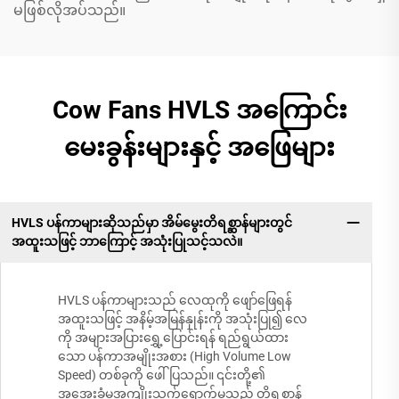
မဖြစ်လိုအပ်သည်။
Cow Fans HVLS အကြောင်း
မေးခွန်းများနှင့် အဖြေများ
HVLS ပန်ကာများဆိုသည်မှာ အိမ်မွေးတိရစ္ဆာန်များတွင်
အထူးသဖြင့် ဘာကြောင့် အသုံးပြုသင့်သလဲ။
HVLS ပန်ကာများသည် လေထုကို ဖျော်ဖြေရန်
အထူးသဖြင့် အနိမ့်အမြန်နှုန်းကို အသုံးပြု၍ လေ
ကို အများအပြားရွှေ့ပြောင်းရန် ရည်ရွယ်ထား
သော ပန်ကာအမျိုးအစား (High Volume Low
Speed) တစ်ခုကို ဖေါ်ပြသည်။ ၎င်းတို့၏
အအေးခံမှုအကျိုးသက်ရောက်မှုသည် တိရစ္ဆာန်