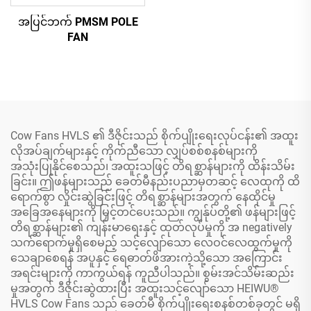
အပြင်ဘက် PMSM POLE
FAN
Cow Fans HVLS ၏ ဒီဇိုင်းသည် စိုက်ပျိုးရေးလုပ်ငန်း၏ အထူး
လိုအပ်ချက်များနှင့် ကိုက်ညီသော လျှပ်စစ်စနစ်များကို
အသုံးပြုနိုင်စေသည်၊ အထူးသဖြင့် တိရစ္ဆာန်များကို ထိန်းသိမ်း
ခြင်း။ ဤဖန်များသည် ခေတ်မီနည်းပညာမှတဆင့် လေထုကို ထိ
ရောက်စွာ လှိုင်းဆွဲခြင်းဖြင့် တိရစ္ဆာန်များအတွက် နေထိုင်မှု
အခြေအနေများကို မြှင့်တင်ပေးသည်။ ကျွန်ုပ်တို့၏ ဖန်များဖြင့်
တိရစ္ဆာန်များ၏ ကျန်းမာရေးနှင့် ထုတ်လုပ်မှုကို အ negatively
သက်ရောက်မှုရှိစေမည့် သင့်လျော်သော လေဝင်လေထွက်မှုကို
သေချာစေရန် အပူနှင့် ရေဓာတ်ဖိအားကဲ့သို့သော အကြောင်း
အရင်းများကို ကာကွယ်ရန် ကူညီပါသည်။ စွမ်းအင်သိမ်းဆည်း
မှုအတွက် ဒီဇိုင်းဆွဲထားပြီး အထူးသင့်လျော်သော HEIWU®
HVLS Cow Fans သည် ခေတ်မီ စိုက်ပျိုးရေးစနစ်တစ်ခုတွင် မရှိ