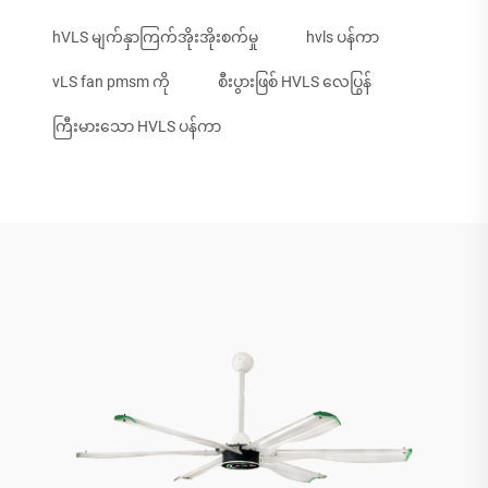
hVLS မျက်နှာကြက်အိုးအိုးစက်မှု
hvls ပန်ကာ
vLS fan pmsm ကို
စီးပွားဖြစ် HVLS လေပြွန်
ကြီးမားသော HVLS ပန်ကာ