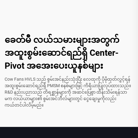
ခေတ်မီ လယ်သမားများအတွက်
အထူးစွမ်းဆောင်ရည်ရှိ Center-
Pivot အအေးပေးယူနစ်များ
Cow Fans HVLS သည် စွမ်းအင်နည်းသုံးပြီး လေထုကို ပိုမိုထုတ်လွှင့်ရန်
အထူးစွမ်းဆောင်ရည်ရှိ PMSM စနစ်များဖြင့် ကိရိယာပြုလုပ်ထားသည်။
R&D နည်းပညာသည် တိရစ္ဆာန်များကို အဆင်ပြေစွာ ထိန်းသိမ်းရန်သာ
မက လယ်ယာများ၏ စွမ်းအင်ဘီလ်များတွင် ငွေချေးမှုကိုလည်း
ကယ်တင်ပါလိမ့်မည်။