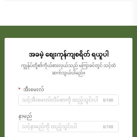
အခမဲ့ စျေးကုန်ကျစရိတ် ရယူပါ
ကျွန်ုပ်တို့၏ကိုယ်စားလှယ်သည် မကြာခင်တွင် သင့်ထံ
ဆက်သွယ်ပါမည်။
အီးမေးလ်
0/100
နာမည်
0/100