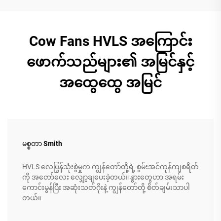
Cow Fans HVLS အကြောင်း
ဖောက်သည်များ၏ အမြင်နှင့်
အထွေထွေ အမြင်
မစ္စတာ Smith
HVLS လေပြွန်သုံးစွဲမှုက ကျွန်တော်တို့ရဲ့ စွမ်းအင်ကုန်ကျစရိတ်
ကို အတော်လေး လျှော့ချပေးခဲ့တယ်။ နွားတွေဟာ အရမ်း
ကောင်းမွန်ပြီး အဆုံးသတ်ဂိုးနဲ့ ကျွန်တော်တို့ စိတ်ချမ်းသာပါ
တယ်။