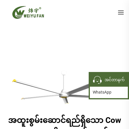
အင်တာနက်
WhatsApp
အထူးစွမ်းဆောင်ရည်ရှိသော Cow