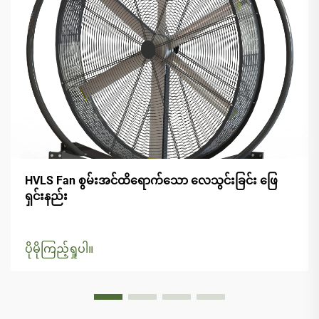
HVLS Fan စွမ်းအင်ထိရောက်သော လေသွင်းခြင်း ဖြေ
ရှင်းနည်း
ပိုမိုကြည့်ရှုပါ။