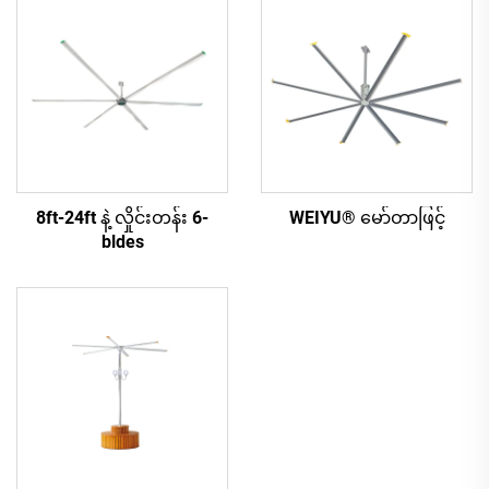
8ft-24ft နဲ့ လှိုင်းတန်း 6-
WEIYU® မော်တာဖြင့်
bldes