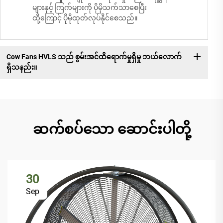
များနှင့် ကြက်များကို ပိုမိုသက်သာစေပြီး
ထို့ကြောင့် ပိုမိုထုတ်လုပ်နိုင်စေသည်။
Cow Fans HVLS သည် စွမ်းအင်ထိရောက်မှုရှိမှု ဘယ်လောက်
ရှိသနည်း။
ဆက်စပ်သော ဆောင်းပါတို့
30
Sep