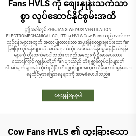
Fans HVLS ကို စျေးနှုန်းသက်သာ
စွာ လုပ်ဆောင်နိုင်စွမ်းအထိ
ဤအခါတွင် ZHEJIANG WEIYU® VENTILATION
ELECTROMECHANICAL CO.,LTD. မှ HVLS Cow Fans သည် လယ်ယာ
လုပ်ငန်းများအတွက် အထူးပြုထားသော အပူချိန်လျှော့ချပေးသော fan
ဖြစ်ပြီး လုပ်ငန်းများကို အထိရောက်ဆုံး လုပ်ဆောင်နိုင်စွမ်းရှိပြီး စံနှုန်း
များကို တိုးတက်စေပါသည်။ အရည်အသွေးကို ဦးစားပေးထား
သောကြောင့် ကျွန်ုပ်တို့၏ fan များသည် တိရစ္ဆာန်လုပ်ငန်းများ၏
လိုအပ်ချက်များနှင့် ကိုက်ညီပြီး တိရစ္ဆာန်များအတွက် ပိုမိုကောင်းမွန်သော
နေထိုင်မှုအခြေအနေများကို အာမခံပေးပါသည်။
ဈေးနှုန်းရယူပါ
Cow Fans HVLS ၏ ထူးခြားသော