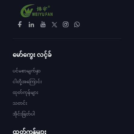
မော်ကွေး လင့်ခ်
ပင်မစာမျက်နှာ
ငါတို့အကြောင်း
ထုတ်ကုန်များ
သတင်း
အိုင်းဖြတ်ပါ
ထုတ်ကုန်များ