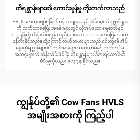
တိရစ္ဆာန်များ၏ ကောင်းမွန်မှု တိုးတက်လာသည်
HVLS လေထုဖျော်ဖြေရန် ပန်ကာများသည် အိမ်မွေးတိရစ္ဆာန်များ
ကို သက်သာစေပြီး အခန်းများတွင် လိုအပ်သော ရေဓာတ်နှင့်
အပူချိန်ကို ထိန်းသိမ်းရန် ကူညီပေးသော သဘာဝလေပြေလေးကို
ဖန်တီးနိုင်သည်။ ထို့ကြောင့် လယ်သမားများသည် ၎င်းတို့၏ အိမ်
မွေးတိရစ္ဆာန်များ၏ ကျန်းမာရေး၊ သက်သာမှုနှင့် ထုတ်လုပ်မှု
အဆင့်များကို ထိန်းသိမ်းနိုင်ပြီး တိရစ္ဆာန်များ ခံစားရသော စိတ်
ဖိစီးမှုကိုလည်း လျှော့ချနိုင်သည်။
ကျွန်ုပ်တို့၏ Cow Fans HVLS
အမျိုးအစားကို ကြည့်ပါ