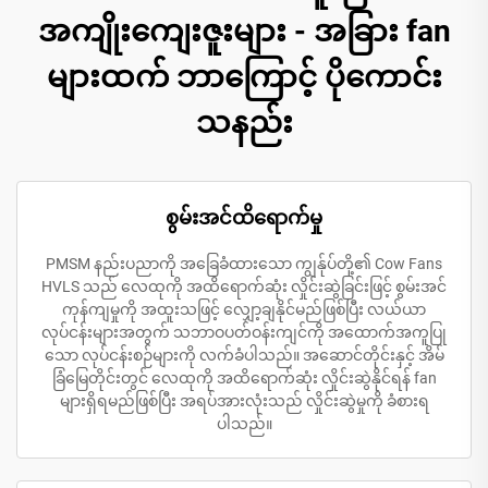
အကျိုးကျေးဇူးများ - အခြား fan
များထက် ဘာကြောင့် ပိုကောင်း
သနည်း
စွမ်းအင်ထိရောက်မှု
PMSM နည်းပညာကို အခြေခံထားသော ကျွန်ုပ်တို့၏ Cow Fans
HVLS သည် လေထုကို အထိရောက်ဆုံး လှိုင်းဆွဲခြင်းဖြင့် စွမ်းအင်
ကုန်ကျမှုကို အထူးသဖြင့် လျှော့ချနိုင်မည်ဖြစ်ပြီး လယ်ယာ
လုပ်ငန်းများအတွက် သဘာဝပတ်ဝန်းကျင်ကို အထောက်အကူပြု
သော လုပ်ငန်းစဉ်များကို လက်ခံပါသည်။ အဆောင်တိုင်းနှင့် အိမ်
ခြံမြေတိုင်းတွင် လေထုကို အထိရောက်ဆုံး လှိုင်းဆွဲနိုင်ရန် fan
များရှိရမည်ဖြစ်ပြီး အရပ်အားလုံးသည် လှိုင်းဆွဲမှုကို ခံစားရ
ပါသည်။