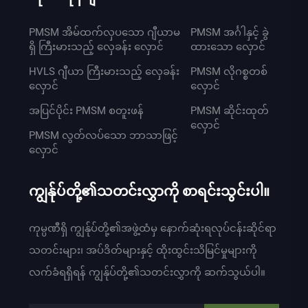
PMSM အိမ်ထက်လှပသော ဂျီယာမ
PMSM အင်္ဂါနှင့် ခွဲ
ရှိ ကြီးမားသည့် လှေခန်း လှောင်
ထားသော လှောင်
HVLS ဂျီယာ ကြီးမားသည့် လှေခန်း
PMSM လိုဂစ္စတစ်
လှောင်
လှောင်
အပြင်ပိုင်း PMSM စတူးဖန်
PMSM ဆိုင်းထုတ်
လှောင်
PMSM လွတ်လပ်သော ဘာသာဖြင့်
လှောင်
ကျွန်ုပ်တို့၏သတင်းလွှာကို စာရင်းသွင်းပါ။
ကုမ္ပဏီရှိ ကျွန်ုပ်တို့၏အဖွဲ့ထံမှ နောက်ဆုံးရလုပ်ငန်းဆိုင်ရာ
သတင်းများ၊ အပ်ဒိတ်များနှင့် ထိုးထွင်းသိမြင်မှုများကို
လက်ခံရရှိရန် ကျွန်ုပ်တို့၏သတင်းလွှာကို ဆက်သွယ်ပါ။