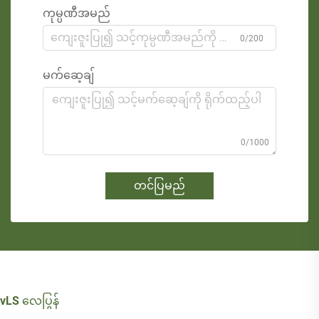
ကုမ္ပဏီအမည်
0/200
မက်ဆေ့ချ်
0/1000
တင်ပြမည်
vLS လေပြွန်