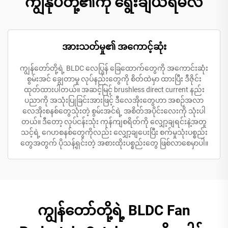
ကျွန်ုပ်တို့၏ကို ရွေးချယ်ရမလဲ
အားသတ်မှု၏ အကောင့်ဆုံး
ကျွန်တော်တို့ရဲ့ BLDC လေပြွန် ခြေထောက်တွေကို အကောင်းဆုံး
စွမ်းအင် ချွေတာမှု လုပ်နည်းတွေကို စိတ်ထဲမှာ ထားပြီး ဒီဇိုင်း
ထုတ်ထားပါတယ်။ အဆင့်မြင့် brushless direct current နည်း
ပညာကို အသုံးပြုခြင်းအားဖြင့် ဒီလေအိုးတွေဟာ အစဉ်အလာ
လေအိုးစနစ်တွေသုံးတဲ့ စွမ်းအင်ရဲ့ အစိတ်အပိုင်းလေးကို သုံးပါ
တယ်။ ဒီတော့ လုပ်ငန်းသုံး ကုန်ကျစရိတ်ကို လျှော့ချရင်းနဲ့အတူ
သင့်ရဲ့ ဂေဟစနစ်တွေကိုလည်း လျှော့ချပေးပြီး စက်မှုသုံးပစ္စည်း
တွေအတွက် ပိုသန့်ရှင်းတဲ့ အစားထိုးပစ္စည်းတွေ ဖြစ်လာစေမှာပါ။
ကျွန်တော်တို့ရဲ့ BLDC Fan