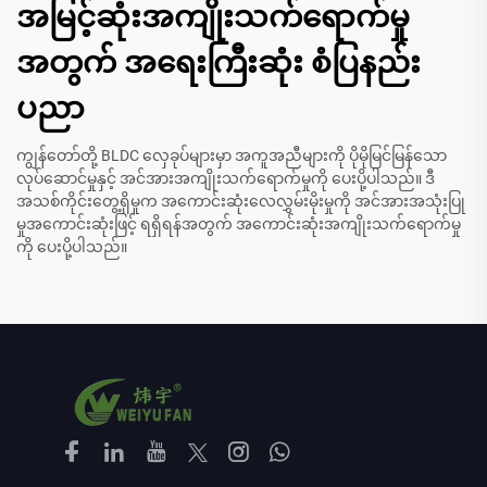
အမြင့်ဆုံးအကျိုးသက်ရောက်မှု
အတွက် အရေးကြီးဆုံး စံပြနည်း
ပညာ
ကျွန်တော်တို့ BLDC လှေခုပ်များမှာ အကူအညီများကို ပိုမိုမြင်မြန်သော
လုပ်ဆောင်မှုနှင့် အင်အားအကျိုးသက်ရောက်မှုကို ပေးပို့ပါသည်။ ဒီ
အသစ်ကိုင်းတွေ့ရှိမှုက အကောင်းဆုံးလေလွှမ်းမိုးမှုကို အင်အားအသုံးပြု
မှုအကောင်းဆုံးဖြင့် ရရှိရန်အတွက် အကောင်းဆုံးအကျိုးသက်ရောက်မှု
ကို ပေးပို့ပါသည်။