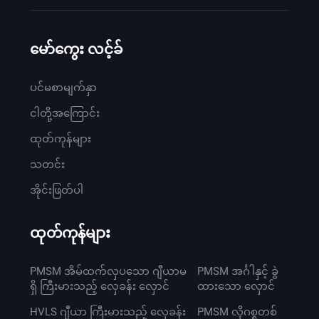
မော်ကွေး လင့်ခ်
ပင်မစာမျက်နှာ
ငါတို့အကြောင်း
ထုတ်ကုန်များ
သတင်း
အိုင်းဖြတ်ပါ
ထုတ်ကုန်များ
PMSM အိမ်ထက်လှပသော ဂျီယာမ
PMSM အင်္ဂါနှင့် ခွဲ
ရှိ ကြီးမားသည့် လှေခန်း လှောင်
ထားသော လှောင်
HVLS ဂျီယာ ကြီးမားသည့် လှေခန်း
PMSM လိုဂစ္စတစ်