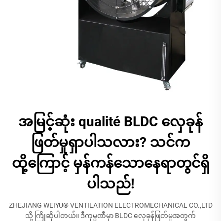
အမြင့်ဆုံး qualité BLDC လှေခုန်
ဖြတ်မှုရှာပါသလား? သင်က
ထို့ကြောင့် မှန်ကန်သောနေရာတွင်ရှိ
ပါသည်!
ZHEJIANG WEIYU® VENTILATION ELECTROMECHANICAL CO.,LTD
သို့ ကြိုဆိုပါတယ်။ ဒီကုမ္ပဏီမှာ BLDC လှေခုန်ဖြတ်မှုအတွက်