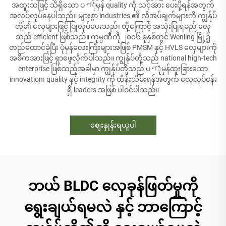
အထူးသဖြင့် သိရှိသော ပণုံမှန် quality ကို သင့်အား ပေးပို့ရန်အတွက်
အလုပ်လုပ်နေပါသည်။ များစွာ industries ၏ လိုအပ်ချက်များကို ကျွန်ုပ်
တို့၏ လှေများဖြင့် ပြုလုပ်ပေးသည်၊ ထို့ကြောင့် အသုံးပြုရမည့် လှေ
သည် efficient ဖြစ်သည်။ ကုမ္ပဏီကို ၂၀၀၆ ခုနှစ်တွင် Wenling မြို့၌
တည်ထောင်ခဲ့ပြီး ပုံမှန်လေးကြီးများအဖြစ် PMSM နှင့် HVLS လှေများကို
အဓိကအားဖြင့် ရှာဖွေလိုက်ပါသည်။ ကျွန်ုပ်တို့သည် national high-tech
enterprise ဖြစ်သည့်အခါမှာ ကျွန်ုပ်တို့သည် ပণုံမှန်ထူးခြားသော
innovation၊ quality နှင့် integrity ကို ထိန်းသိမ်းရန်အတွက် လှေလုပ်ငန်း
ရှိ leaders အဖြစ် ပါဝင်ပါသည်။
ဈေးနှုန်းရယူပါ
ဘယ် BLDC လှေခုန်ဖြတ်မှုကို
ရွေးချယ်ရမလဲ နှင့် ဘာကြောင့်