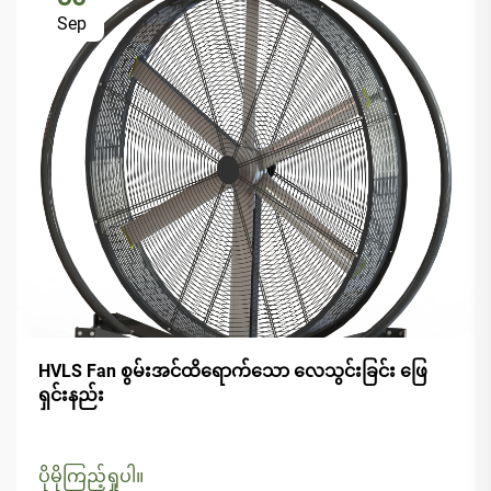
Sep
HVLS Fan စွမ်းအင်ထိရောက်သော လေသွင်းခြင်း ဖြေ
ရှင်းနည်း
ပိုမိုကြည့်ရှုပါ။