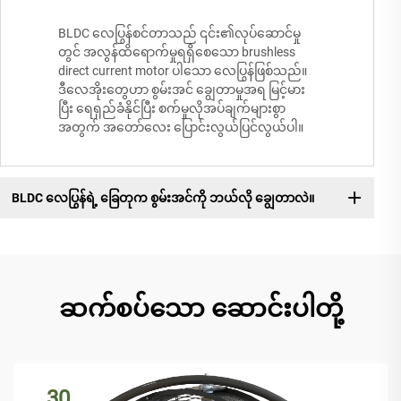
BLDC လေပြွန်စင်တာသည် ၎င်း၏လုပ်ဆောင်မှု
တွင် အလွန်ထိရောက်မှုရရှိစေသော brushless
direct current motor ပါသော လေပြွန်ဖြစ်သည်။
ဒီလေအိုးတွေဟာ စွမ်းအင် ချွေတာမှုအရ မြင့်မား
ပြီး ရေရှည်ခံနိုင်ပြီး စက်မှုလိုအပ်ချက်များစွာ
အတွက် အတော်လေး ပြောင်းလွယ်ပြင်လွယ်ပါ။
BLDC လေပြွန်ရဲ့ ခြေတုက စွမ်းအင်ကို ဘယ်လို ချွေတာလဲ။
ဆက်စပ်သော ဆောင်းပါတို့
30