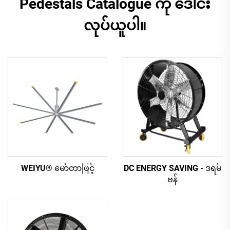
Pedestals Catalogue ကို ဒေါင်း
လုပ်ယူပါ။
WEIYU® မော်တာဖြင့်
DC ENERGY SAVING - ဒရမ်
ဗန်