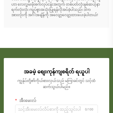
ဟာ လေလွှမ်းမိုးစက်လုပ်ငန်းအတွက် တစ်ပတ်လုံးနှစ်ဆယ့်နာ
ရက်လုံးလုံး ကျပ်စွာအသုံးပြုရန်လိုအပ်ခဲ့ပါသည်၊ ဒါက
အားလုံးကို အင်္ဂါအချိန်ကို အလျော့လျော့ထားပေးခဲ့ပါတယ်!
အခမဲ့ စျေးကုန်ကျစရိတ် ရယူပါ
ကျွန်ုပ်တို့၏ကိုယ်စားလှယ်သည် မကြာခင်တွင် သင့်ထံ
ဆက်သွယ်ပါမည်။
အီးမေးလ်
0/100