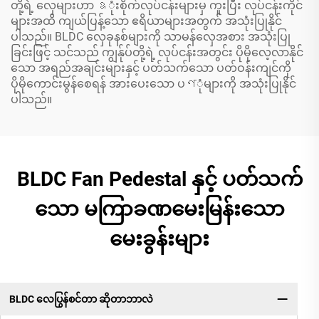
တို့ရဲ့ လှေများဟာ ឧုံးစိုက်လုပ်ငန်းများမှ ကူးပြီး လုပ်ငန်းကိုင်
များအထိ ကျယ်ပြန့်သော ဧရိယာများအတွက် အသုံးပြုနိုင်
ပါသည်။ BLDC လှေခုနစ်များကို သာမန်လှေအစား အသုံးပြု
ခြင်းဖြင့် သင်သည် ကျွန်ုပ်တို့ရဲ့ လုပ်ငန်းအတွင်း ပိုမိုလေ့လာနိုင်
သော အရည်အချင်းများနှင့် ပတ်သက်သော ပတ်ဝန်းကျင်ကို
ပိုမိုကောင်းမွန်စေရန် အားပေးသော ပণုံများကို အသုံးပြုနိုင်
ပါသည်။
BLDC Fan Pedestal နှင့် ပတ်သက်
သော မကြာခဏမေးမြန်းသော
မေးခွန်းများ
BLDC လေပြွန်စင်တာ ဆိုတာဘာလဲ