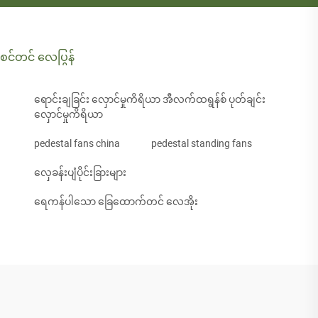
စင်တင် လေပြွန်
ရောင်းချခြင်း လှောင်မှုကိရိယာ အီလက်ထရွန်စ် ပုတ်ချင်း
လှောင်မှုကိရိယာ
pedestal fans china
pedestal standing fans
လှေခန်းပျံပိုင်းခြားများ
ရေကန်ပါသော ခြေထောက်တင် လေအိုး