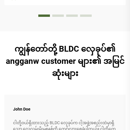
ကျွန်တော်တို့ BLDC လှေခုပ်၏
angganw customer များ၏ အမြင်
ဆုံးများ
John Doe
ငါတို့ဝယ်ရှိထားသည့် BLDC လှေခုပ်က ငါ့အဖွဲ့အစည်းထဲမှာရှိ
သော လေလွှမ်းမိုးမှုစနစ်ကို ကျော်လွှားစေခဲ့ပါတယ်။ ငါတို့တွေ