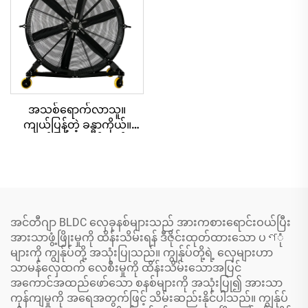
အသစ်ရောက်လာသူ။
ကျယ်ပြန့်တဲ့ ခန္ဓာကိုယ်။
ကျယ်ပြန့်တဲ့ လှိုင်းတန်း
ပက်လက်များ
အင်တီဂျာ BLDC လှေခုနစ်များသည် အားကစားရောင်းဝယ်ပြီး
အားသာဖွံ့ဖြိုးမှုကို ထိန်းသိမ်းရန် ဒီဇိုင်းထုတ်ထားသော ပণုံ
များကို ကျွန်ုပ်တို့ အသုံးပြုသည်။ ကျွန်ုပ်တို့ရဲ့ လှေများဟာ
သာမန်လှေထက် လေစီးမှုကို ထိန်းသိမ်းသောအပြင်
အကောင်အထည်ဖော်သော စနစ်များကို အသုံးပြု၍ အားသာ
ကုန်ကျမှုကို အရေအတွက်ဖြင့် သိမ်းဆည်းနိုင်ပါသည်။ ကျွန်ုပ်