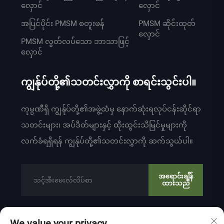
လှောင်
လှောင်
အပြင်ပိုင်း PMSM စတူးဖန်
PMSM ဆိုင်းထုတ်
လှောင်
PMSM လွတ်လပ်သော ဘာသာဖြင့်
လှောင်
ကျွန်ုပ်တို့၏သတင်းလွှာကို စာရင်းသွင်းပါ။
ကုမ္ပဏီရှိ ကျွန်ုပ်တို့၏အဖွဲ့ထံမှ နောက်ဆုံးရလုပ်ငန်းဆိုင်ရာ
သတင်းများ၊ အပ်ဒိတ်များနှင့် ထိုးထွင်းသိမြင်မှုများကို
လက်ခံရရှိရန် ကျွန်ုပ်တို့၏သတင်းလွှာကို ဆက်သွယ်ပါ။
အရောင်းချိန်
ထားသည်
We value your privacy