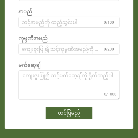
နာမည်
0/100
ကုမ္ပဏီအမည်
0/200
မက်ဆေ့ချ်
0/1000
တင်ပြမည်