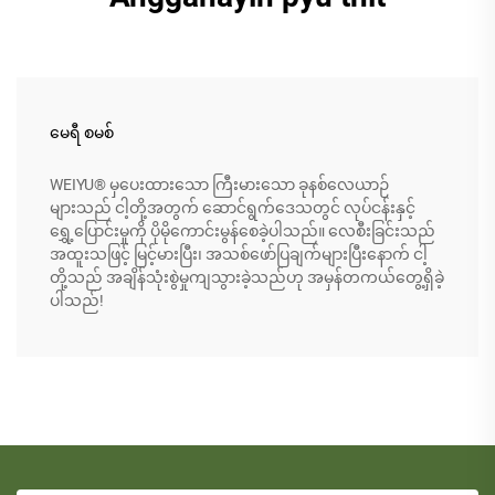
မေရီ စမစ်
WEIYU® မှပေးထားသော ကြီးမားသော ခုနစ်လေယာဉ်
များသည် ငါ့တို့အတွက် ဆောင်ရွက်ဒေသတွင် လုပ်ငန်းနှင့်
ရွှေ့ပြောင်းမှုကို ပိုမိုကောင်းမွန်စေခဲ့ပါသည်။ လေစီးခြင်းသည်
အထူးသဖြင့် မြင့်မားပြီး၊ အသစ်ဖော်ပြချက်များပြီးနောက် ငါ့
တို့သည် အချိန်သုံးစွဲမှုကျသွားခဲ့သည်ဟု အမှန်တကယ်တွေ့ရှိခဲ့
ပါသည်!