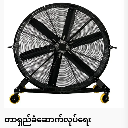
တာရှည်ခံဆောက်လုပ်ရေး