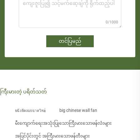
0/1000
တင်ပြမည်
ကြီးမားတဲ့ ပရိတ်သတ်
ผนังพัดลมขนาดใหญ่
big chinese wall fan
မီးကျောက်ရေးအသုံးပြုသောကြီးမားသောဖန်လံးများ
အပြင်ပိုင်းတွင် အကြီးမားသောဖန်တီးများ