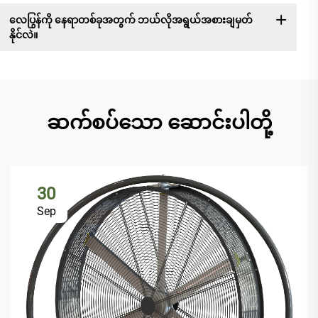
လေပြွန်ကို နေရာတစ်ခုအတွက် ဘယ်လိုအရွယ်အစားချမှတ်
နိုင်လဲ။
ဆက်စပ်သော ဆောင်းပါတို့
30
Sep