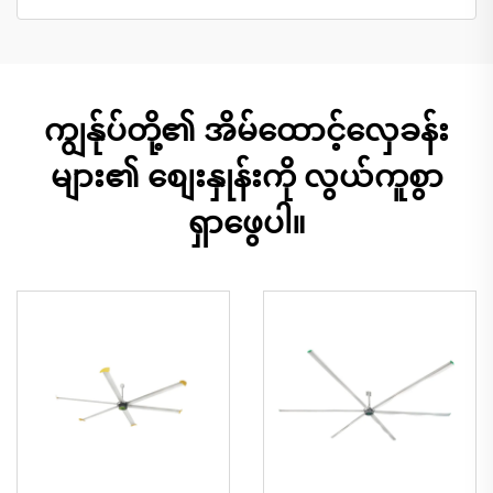
ကျွန်ုပ်တို့၏ အိမ်ထောင့်လှေခန်း
များ၏ စျေးနှုန်းကို လွယ်ကူစွာ
ရှာဖွေပါ။