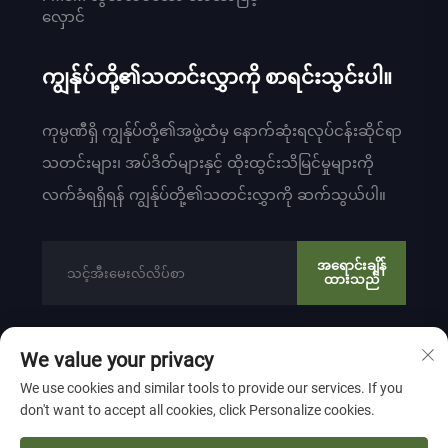
လှောင်
ကျွန်ုပ်တို့၏သတင်းလွှာကို စာရင်းသွင်းပါ။
ကုမ္ပဏီရှိ ကျွန်ုပ်တို့၏အဖွဲ့ထံမှ နောက်ဆုံးရလုပ်ငန်းဆိုင်ရာ
သတင်းများ၊ အပ်ဒိတ်များနှင့် ထိုးထွင်းသိမြင်မှုများကို
လက်ခံရရှိရန် ကျွန်ုပ်တို့၏သတင်းလွှာကို ဆက်သွယ်ပါ။
အရောင်းချိန်
ထားသည်
We value your privacy
ကော်ပီရှိတ် © 2024 မှ ZHEJIANG WEIYU VENTILATION
We use cookies and similar tools to provide our services. If you
ELECTROMECHANICAL CO.,LTD
ကိုယ်ရေးကိုယ်တာ မူဝါဒ
don't want to accept all cookies, click Personalize cookies.
အထက်ဖြင့် ဆွဲခြင်း