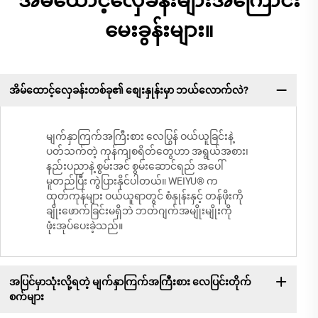
အိမ်ထောင့်လှေခန်းများအကြောင်း
မေးခွန်းများ။
အိမ်ထောင့်လှေခန်းတစ်ခု၏ စျေးနှုန်းမှာ ဘယ်လောက်လဲ?
မျက်နှာကြက်အကြီးစား လေပြွန် ဝယ်ယူခြင်းနဲ့
ပတ်သက်တဲ့ ကုန်ကျစရိတ်တွေဟာ အရွယ်အစား၊
နည်းပညာနဲ့ စွမ်းအင် စွမ်းဆောင်ရည် အပေါ်
မူတည်ပြီး ကွဲပြားနိုင်ပါတယ်။ WEIYU® က
ထုတ်ကုန်များ ဝယ်ယူရာတွင် စံနှုန်းနှင့် တန်ဖိုးကို
ချိုးဖောက်ခြင်းမရှိဘဲ ဘတ်ဂျက်အမျိုးမျိုးကို
ဖုံးအုပ်ပေးခဲ့သည်။
အပြင်မှာသုံးလို့ရတဲ့ မျက်နှာကြက်အကြီးစား လေပြင်းတိုက်
စက်များ