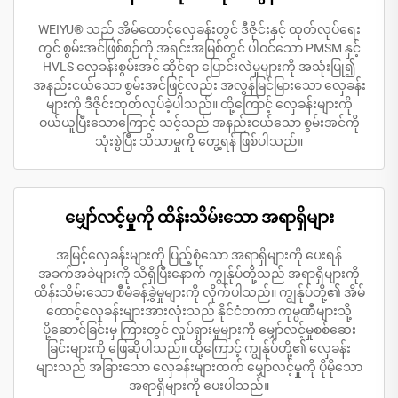
WEIYU® သည် အိမ်ထောင့်လှေခန်းတွင် ဒီဇိုင်းနှင့် ထုတ်လုပ်ရေး
တွင် စွမ်းအင်ဖြစ်စဉ်ကို အရင်းအမြစ်တွင် ပါဝင်သော PMSM နှင့်
HVLS လှေခန်းစွမ်းအင် ဆိုင်ရာ ပြောင်းလဲမှုများကို အသုံးပြု၍
အနည်းငယ်သော စွမ်းအင်ဖြင့်လည်း အလွန်မြင်မြားသော လှေခန်း
များကို ဒီဇိုင်းထုတ်လုပ်ခဲ့ပါသည်။ ထို့ကြောင့် လှေခန်းများကို
ဝယ်ယူပြီးသောကြောင့် သင့်သည် အနည်းငယ်သော စွမ်းအင်ကို
သုံးစွဲပြီး သိသာမှုကို တွေ့ရန် ဖြစ်ပါသည်။
မျှော်လင့်မှုကို ထိန်းသိမ်းသော အရာရှိများ
အမြင့်လှေခန်းများကို ပြည့်စုံသော အရာရှိများကို ပေးရန်
အခက်အခဲများကို သိရှိပြီးနောက် ကျွန်ုပ်တို့သည် အရာရှိများကို
ထိန်းသိမ်းသော စီမံခန့်ခွဲမှုများကို လိုက်ပါသည်။ ကျွန်ုပ်တို့၏ အိမ်
ထောင့်လှေခန်းများအားလုံးသည် နိုင်ငံတကာ ကုမ္ပဏီများသို့
ပို့ဆောင်ခြင်းမှ ကြားတွင် လှုပ်ရှားမှုများကို မျှော်လင့်မှုစစ်ဆေး
ခြင်းများကို ဖြေဆိုပါသည်။ ထို့ကြောင့် ကျွန်ုပ်တို့၏ လှေခန်း
များသည် အခြားသော လှေခန်းများထက် မျှော်လင့်မှုကို ပိုမိုသော
အရာရှိများကို ပေးပါသည်။