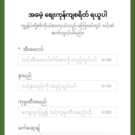
အခမဲ့ စျေးကုန်ကျစရိတ် ရယူပါ
ကျွန်ုပ်တို့၏ကိုယ်စားလှယ်သည် မကြာခင်တွင် သင့်ထံ
ဆက်သွယ်ပါမည်။
အီးမေးလ်
0/100
နာမည်
0/100
ကုမ္ပဏီအမည်
0/200
မက်ဆေ့ချ်