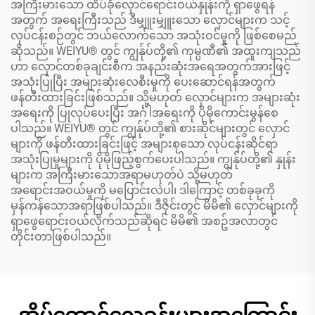
အကြီးမားသော ထိပ်ခုံလှောင်ရောင်းဝယ်နှုန်းကို ရှာဖွေရန်
အတွက် အရေးကြီးသည် ဒီမျှူးမျှူးသော လှောင်များက သင့်
လုပ်ငန်းစဉ်တွင် ဘယ်လောက်သော အသုံးဝင်မှုကို ဖြစ်စေမည်
ဆိုသည်။ WEIYU® တွင် ကျွန်ုပ်တို့၏ ကုမ္ပဏီ၏ အထူးကျသည်
ဟာ လှောင်တစ်ခုချင်းစီက အနည်းဆုံးအရေအတွက်အားဖြင့်
အသုံးပြုပြီး အများဆုံးလေစီးမှုကို ပေးဆောင်ရန်အတွက်
ဖန်တီးထားခြင်းဖြစ်သည်။ သို့မဟုတ် လှောင်များက အများဆုံး
အရေးကို ပြုလုပ်ပေးပြီး အင်္ဂါအရေးကို ပိုမိုကောင်းမွန်စေ
ပါသည်။ WEIYU® တွင် ကျွန်ုပ်တို့၏ စားဆိုင်များတွင် လှောင်
များကို ဖန်တီးထားခြင်းဖြင့် အများစုသော လုပ်ငန်းဆိုင်ရာ
အသုံးပြုမှုများကို ပိုမိုဖြည့်စွက်ပေးပါသည်။ ကျွန်ုပ်တို့၏ နှုန်း
များက အကြီးမားသောအရာမဟုတ်ပဲ သို့မဟုတ်
အရောင်းအဝယ်မှုကို မပြောင်းလဲပါ၊ ဒါကြောင့် တစ်ခုခုကို
မှန်ကန်သောအရာဖြစ်ပါသည်။ ဒီဇိုင်းတွင် မိမိ၏ လှောင်များကို
ရှာဖွေရောင်းဝယ်လိုက်သည်ဆိုရင် မိမိ၏ အစဥ်အလာတွင်
တိုင်းတာဖြစ်ပါသည်။