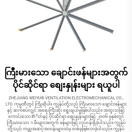
ကြီးမားသော ချောင်းဖန်များအတွက်
ပိုင်ဆိုင်ရာ စျေးနှုန်းများ ရယူပါ
ZHEJIANG WEIYU® VENTILATION ELECTROMECHANICAL CO.,
LTD. ကုမ္ပဏီတွင် ကြိုဆိုပါ။ ကျွန်ုပ်တို့သည် ကြီးမားသော ချောင်းဖန်များ
နှင့် ဆက်စပ်လျှင် အရေးကြီးဆုံး ရွေးချယ်မှုဖြစ်ပါသည်။ အထူးသဖြင့်
ကောင်းသော 昳ိတ်နှင့် ပိုင်ဆိုင်ရာ စျေးနှုန်းများဖြင့် ၂၀၀၆ ခုနှစ်တွင်
ကြီးမားသော ឧမီးများအတွက် ဖန်များဖြင့် လုပ်ငန်းရှိခဲ့ပါသည်။ ကျွန်ုပ်
တို့သည် ကမ္ဘာ့အဆင့်အတန်းများထဲမှ တစ်ခုဖြစ်လာခဲ့ပါသည်။ ကျွန်ုပ်