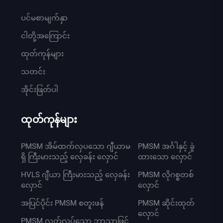
ပင်မစာမျက်နှာ
ငါတို့အကြောင်း
ထုတ်ကုန်များ
သတင်း
အိုင်းဖြတ်ပါ
ထုတ်ကုန်များ
PMSM အိမ်ထက်လှပသော ဂျီယာမ
PMSM အင်္ဂါနှင့် ခွဲ
ရှိ ကြီးမားသည့် လှေခန်း လှောင်
ထားသော လှောင်
HVLS ဂျီယာ ကြီးမားသည့် လှေခန်း
PMSM လိုဂစ္စတစ်
လှောင်
လှောင်
အပြင်ပိုင်း PMSM စတူးဖန်
PMSM ဆိုင်းထုတ်
လှောင်
PMSM လွတ်လပ်သော ဘာသာဖြင့်