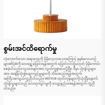
စွမ်းအင်ထိရောက်မှု
လုံလောက်သော အရာတွေကို ပိုမိုလေ့လာသောကြောင့် ခုနစ်လေယာဉ်
များ၏ပုံစံကို လေရွှေ့ပြောင်းရန်အတွက် ပြောင်းလဲသို့မဟုတ် ပိုမိုကောင်း
စေခဲ့ပါသည်။ လူသားများအား လွယ်ကူစွာပေးပို့ပြီး၊ ဒီမှာ သုံးစွဲသူများ
အား အချိန်သုံးစွဲချေးကျင့်မှုများကို သိမ်းဆည်းရန်အတွက်
အကြီးအကျယ်ကူညီပါသည်။ WEIYU® ထုတ်ကုန်များကိုသုံးပြီးနောက်
သုံးစွဲသူများသည် လေထုကျင်းမှုကို လျော့နည်းစေရန်အတွက် ကူညီ
ပါသည်။