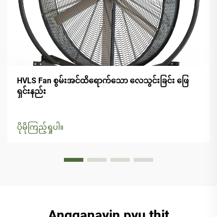
HVLS Fan စွမ်းအင်ထိရောက်သော လေသွင်းခြင်း ဖြေ
ရှင်းနည်း
ပိုမိုကြည့်ရှုပါ။
Angganayin pyu thit