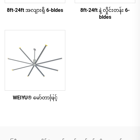
8ft-24ft အလျားရှိ 6-bldes
8ft-24ft နဲ့ လှိုင်းတန်း 6-
bldes
WEIYU® မော်တာဖြင့်