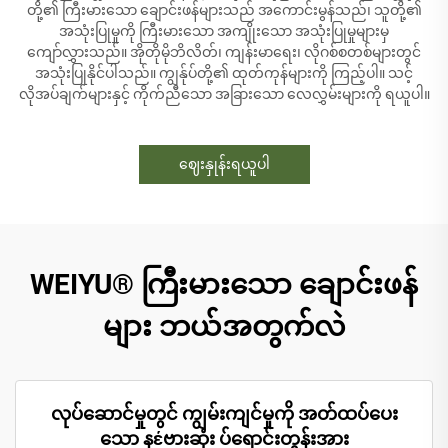
တို့၏ ကြီးမားသော ချောင်းဖန်များသည် အကောင်းမွန်သည်၊ သူတို့၏
အသုံးပြုမှုကို ကြီးမားသော အကျိုးသော အသုံးပြုမှုများမှ
ကျော်လွှားသည်။ အိုတိုမိုဘိလိတ်၊ ကျန်းမာရေး၊ လိုဂစ်စတစ်များတွင်
အသုံးပြုနိုင်ပါသည်။ ကျွန်ုပ်တို့၏ ထုတ်ကုန်များကို ကြည့်ပါ။ သင့်
လိုအပ်ချက်များနှင့် ကိုက်ညီသော အခြားသော လေလွှမ်းများကို ရယူပါ။
ဈေးနှုန်းရယူပါ
WEIYU® ကြီးမားသော ချောင်းဖန်
များ ဘယ်အတွက်လဲ
လုပ်ဆောင်မှုတွင် ကျွမ်းကျင်မှုကို အတ်ထပ်ပေး
သော နέဗားဆုံး ပ်ရောင်းတွန်းအား