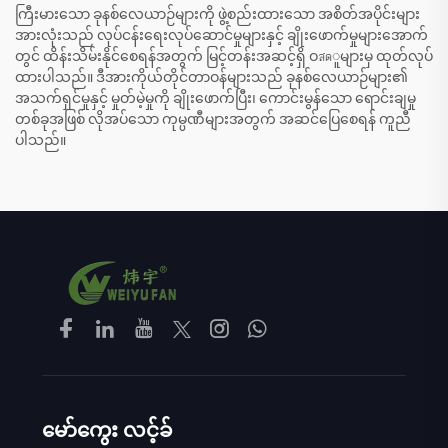
ကြီးမားသော ခုနစ်လေယာဉ်များကို ဖွဲ့စည်းထားသော အစိတ်အပိုင်းများ
အားလုံးသည် လုပ်ငန်းရေးလုပ်ဆောင်မှုများနှင့် ချိုးဖောက်မှုများအောက်
တွင် ထိန်းသိမ်းနိုင်စေရန်အတွက် မြင့်တန်းအဆင့်ရှိ ဝสดူများမှ ထုတ်လုပ်
ထားပါသည်။ ဒီအားကိုယ်တိုင်တာဝန်များသည် ခုနစ်လေယာဉ်များ၏
အသက်ရှင်မှုနှင့် မှုတ်မဲ့မှုကို ချိုးဖောက်ပြီး၊ ကောင်းမွန်သော ရောင်းချမှု
တစ်ခုအဖြစ် လိုအပ်သော ကုမ္ပဏီများအတွက် အဆင်ပြေစေရန် ကူညီ
ပါသည်။
မော်ကွေး လင့်ခ်