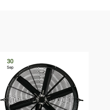
30
3
Sep
Se