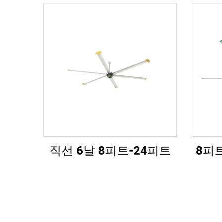
직선 6날 8피트-24피트
8피