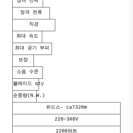
정격 전력
정격 전류
직경
최대 속도
최대 공기 부피
보장
소음 수준
블레이드 qty
순중량(N.W.)
위드스- ca7320m
220~380V
2200와트