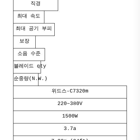
직경
최대 속도
최대 공기 부피
보장
소음 수준
블레이드 qty
순중량(N.W.)
위드스-C7320m
220~380V
1500W
3.7a