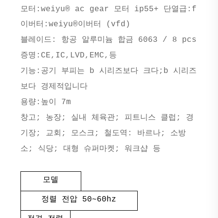
모터:weiyu® ac gear 모터 ip55+ 단열급:f
이버터:weiyu®이버터 (vfd)
블레이드: 항공 알루미늄 합금 6063 / 8 pcs
증명:CE,IC,LVD,EMC,등
기능:공기 부피는 b 시리즈보다 크다;b 시리즈
보다 경제적입니다
용량:높이 7m
창고; 농장; 실내 체육관; 피트니스 클럽; 경
기장; 교회; 모스크; 철도역: 바르나; 소방
소; 식당; 대형 슈퍼마켓; 워크샵 등
모델
정렬 전압 50~60hz