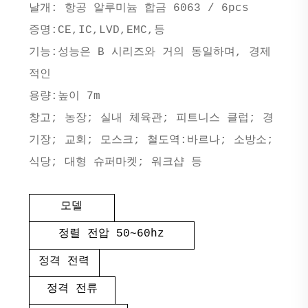
날개: 항공 알루미늄 합금 6063 / 6pcs
증명:CE,IC,LVD,EMC,등
기능:성능은 B 시리즈와 거의 동일하며, 경제
적인
용량:높이 7m
창고; 농장; 실내 체육관; 피트니스 클럽; 경
기장; 교회; 모스크; 철도역:바르나; 소방소;
식당; 대형 슈퍼마켓; 워크샵 등
모델
정렬 전압 50~60hz
정격 전력
정격 전류