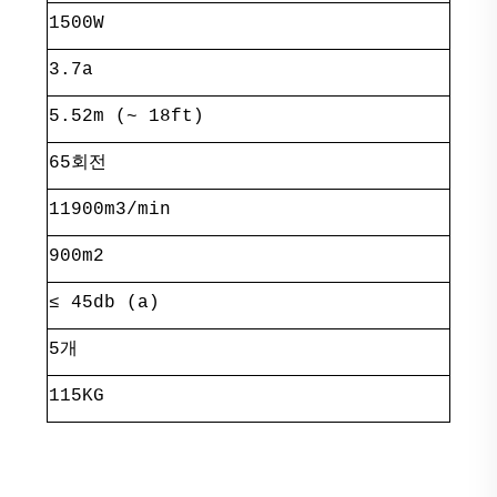
1500W
3.7a
5.52m (~ 18ft)
65회전
11900m3/min
900m2
≤ 45db (a)
5개
115KG