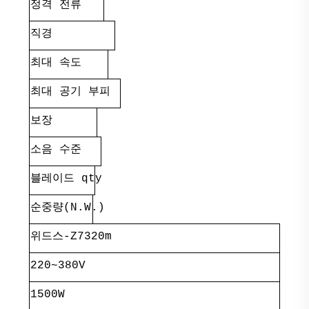
정격 전류
직경
최대 속도
최대 공기 부피
보장
소음 수준
블레이드 qty
순중량(N.W.)
위드스-Z7320m
220~380V
1500W