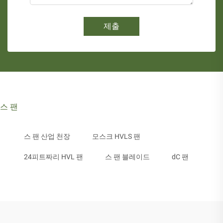
제출
스 팬
스 팬 산업 천장
모스크 HVLS 팬
24피트짜리 HVL 팬
스 팬 블레이드
dC 팬