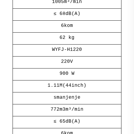
1005m³/min
≤ 68dB(A)
6kom
62 kg
WYFJ-H1220
220V
900 W
1.11M(44inch)
smanjenje
772m3m³/min
≤ 65dB(A)
6kom