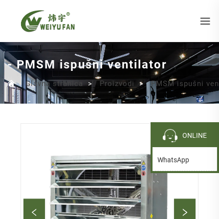
- PMSM ispušni ventilator
Glavna stranica
>
Proizvodi
>
PMSM ispušni vent
ONLINE
WhatsApp