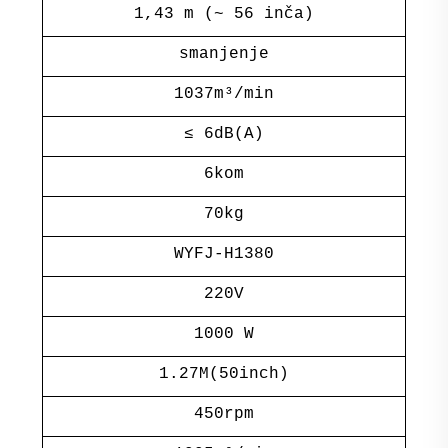
1,43 m (~ 56 inča)
smanjenje
1037m³/min
≤ 6dB(A)
6kom
70kg
WYFJ-H1380
220V
1000 W
1.27M(50inch)
450rpm