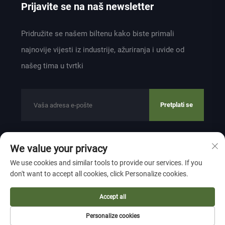
Prijavite se na naš newsletter
Pridružite se našem biltenu kako biste primali
najnovije vijesti iz industrije, ažuriranja i uvide od
našeg tima u tvrtki
Pretplati se
We value your privacy
Autorsko pravo © 2024 by ZHEJIANG WEIYU VENTILATION
We use cookies and similar tools to provide our services. If you
ELECTROMECHANICAL CO.,LTD
Pravila o privatnosti
don't want to accept all cookies, click Personalize cookies.
Vrati se na vrh
Accept all
Personalize cookies