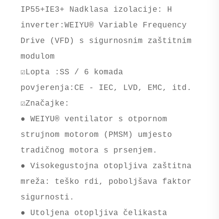
IP55+IE3+ Nadklasa izolacije: H
inverter:WEIYU® Variable Frequency
Drive (VFD) s sigurnosnim zaštitnim
modulom
☑Lopta :SS / 6 komada
povjerenja:CE
- IEC, LVD, EMC, itd.
☑Značajke:
● WEIYU® ventilator s otpornom
strujnom motorom (PMSM) umjesto
tradičnog motora s prsenjem.
● Visokegustojna otopljiva zaštitna
mreža: teško rdi, poboljšava faktor
sigurnosti.
● Utoljena otopljiva čelikasta