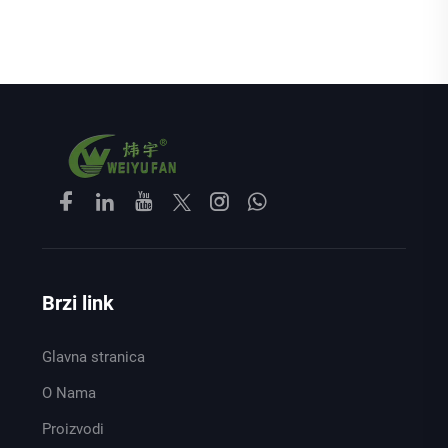
Brzi link
Glavna stranica
O Nama
Proizvodi