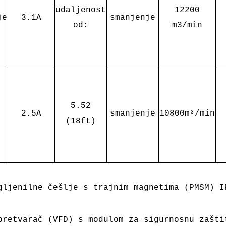
udaljenost
12200
je
3.1A
smanjenje
od:
m3/min
5.52
2.5A
smanjenje
10800m³/min
(18ft)
gljenilne češlje s trajnim magnetima (PMSM)
I
pretvarač (VFD) s modulom za sigurnosnu zašti