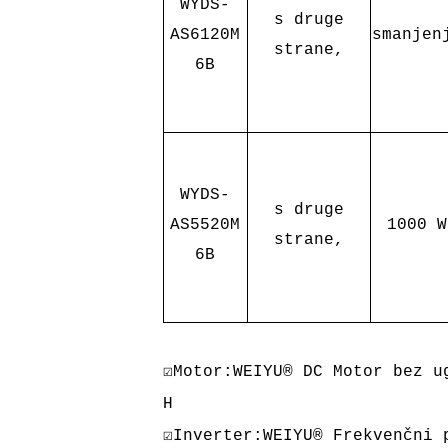
WYDS-
s druge
AS6120M
smanjen
strane,
6B
WYDS-
s druge
AS5520M
1000 W
strane,
6B
☑Motor:WEIYU® DC Motor bez u
H
☑Inverter:WEIYU® Frekvenčni 