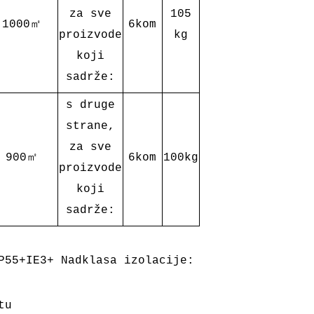
za sve
105
1000㎡
6kom
proizvode
kg
koji
sadrže:
s druge
strane,
za sve
900㎡
6kom
100kg
proizvode
koji
sadrže:
P55+IE3+ Nadklasa izolacije:
tu