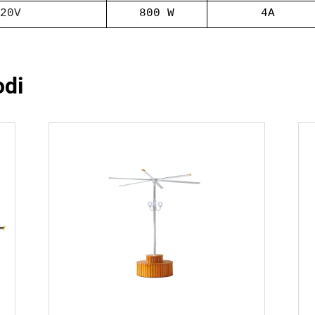
20V
800 W
4A
odi