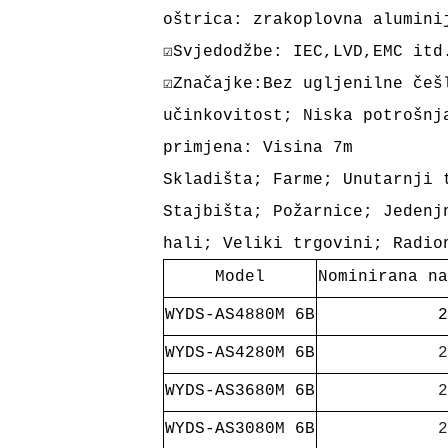
oštrica: zrakoplovna alumini
☑Svjedodžbe:
IEC,LVD,EMC itd
☑Značajke:Bez ugljenilne češ
učinkovitost; Niska potrošn
primjena: Visina 7m
Skladišta; Farme; Unutarnji 
Stajbišta; Požarnice; Jedenj
hali; Veliki trgovini; Radio
Model
Nominirana na
WYDS-AS4880M 6B
2
WYDS-AS4280M 6B
2
WYDS-AS3680M 6B
2
WYDS-AS3080M 6B
2