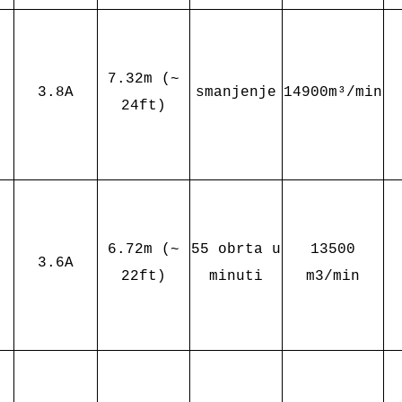
7.32m (~
3.8A
smanjenje
14900m³/min
24ft)
6.72m (~
55 obrta u
13500
3.6A
22ft)
minuti
m3/min