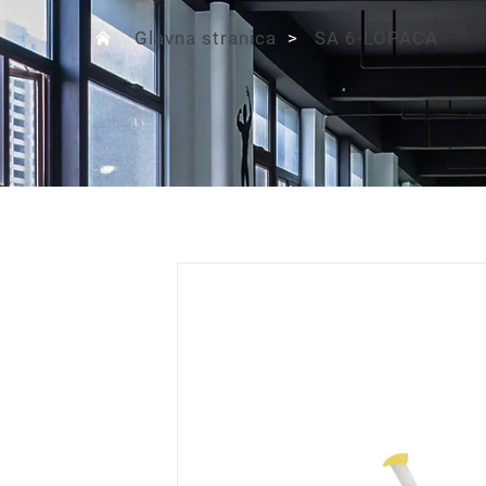
Glavna stranica
>
SA 6-LOPACA