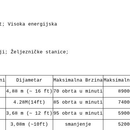
t; Visoka energijska
ji; Željezničke stanice;
ni
Dijametar
Maksimalna Brzina
Maksimaln
4,88 m (~ 16 ft)
70 obrta u minuti
8900
4.28M(14ft)
85 obrta u minuti
7400
3,68 m (~ 12 ft)
95 obrta u minuti
5900
3,08m (~10ft)
smanjenje
5200