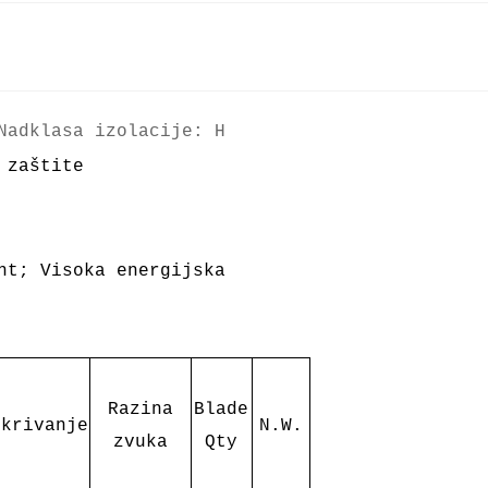
Nadklasa izolacije: H
 zaštite
nt; Visoka energijska
Razina
Blade
okrivanje
N.W.
zvuka
Qty