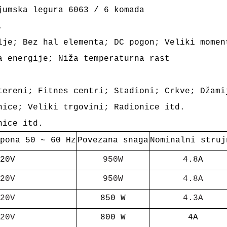
jumska legura 6063 / 6 komada
.
lje; Bez hal elementa; DC pogon; Veliki momen
ja energije;
Niža temperaturna rast
tereni; Fitnes centri; Stadioni; Crkve; Džami
nice; Veliki trgovini; Radionice itd.
nice itd.
pona 50 ~ 60 Hz
Povezana snaga
Nominalni struj
20V
950W
4.8A
20V
950W
4.8A
20V
850 W
4.3A
20V
800 W
4A