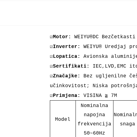
☑
Motor:
WEIYU®DC Bezčetkasti
☑
Inverter:
WEIYU® Uredjaj pr
☑
Lopatica:
Avionska aluminij
☑
Sertifikati:
IEC,LVD,EMC it
☑
Značajke:
Bez ugljenilne če
učinkovitost; Niska potrošn
☑
Primjena:
VISINA ≧ 7M
Nominalna
napojna
Nominal
Model
frekvencija
snaga
50~60Hz