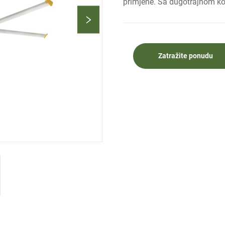
primjene. Sa dugotrajnom kon
Zatražite ponudu