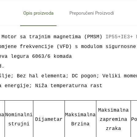
Opis proizvoda
Preporučeni Proizvodi
 Motor sa trajnim magnetima (PMSM)
IP55+IE3+ 
omjene frekvencije (VFD) s modulom sigurnosne
eva legura 6063/6 komada
d.
šlje; Bez hal elementa; DC pogon; Veliki mome
ja energije;
Niža temperaturna rast
Maksimalna
na
Nominalni
Maksimalna
Dijametar
zapremina
P
strujni
Brzina
zraka