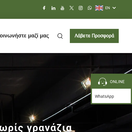
EN
οινωνήστε μαζί μας
Λάβετε Προσφορά
ONLINE
WhatsApp
ωρίς γρανάζια