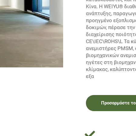
Κίνα. Η WEIYU® διαθ
ανάπτυξης, παραγωγή
προηγμένο εξοπλισμ
δοκιμών, πέρασε την
διαχείρισης ποιότητ
CE\IEC\ROHS\L Τα κύ
ανεμιστήρες PMSM, ο
βιομηχανικών ανεμισ
ηγέτες στη βιομηχα
κλίμακας, καλύπτοντ
εξα
Προσαρμόστε το