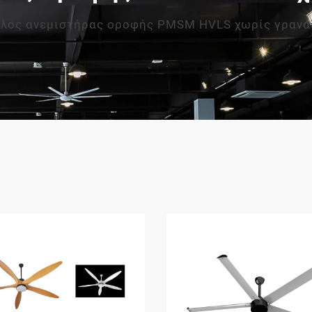
λος ανεμιστήρας οροφής PMSM HVLS χωρίς γρανά