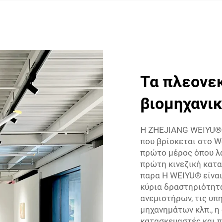
Τα πλεονε
βιομηχανι
Η ZHEJIANG WEIYU®
που βρίσκεται στο W
πρώτο μέρος όπου λάμ
πρώτη κινεζική κατα
παρα Η WEIYU® είναι
κύρια δραστηριότητ
ανεμιστήρων, τις υπ
μηχανημάτων κλπ., η
κατασκευαστές και 