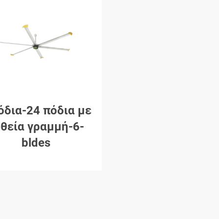
όδια-24 πόδια με
θεία γραμμή-6-
bldes