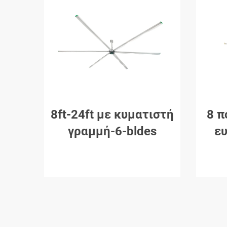
8ft-24ft με κυματιστή
8 π
γραμμή-6-bldes
ευ