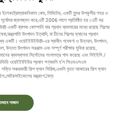
 ইলেকট্রোম্যাকনিকাল কোং, লিমিটেড, একটি সুন্দর উপকূলীয় শহর ও
ের সূর্যোদয় জ্বলজ্বল করে,এটি 2006 সালে প্রতিষ্ঠিত হয়।এটি বড়
উ® একটি ব্যাপক কোম্পানি যার প্রধান ব্যবসায়ের মধ্যে রয়েছে শিল্পের
া,যন্ত্রপাতি উৎপাদন ইত্যাদি, যা চীনের শিল্পের ফ্যানের প্রধান
মধ্যে একটি। ওয়েইইউইউ®-এর স্বাধীন গবেষণা ও উন্নয়ন, উৎপাদন,
 উন্নত উৎপাদন সরঞ্জাম এবং সম্পূর্ণ পরীক্ষার সুবিধা রয়েছে,
র ব্যবস্থাপনা সিস্টেমের শংসাপত্র পাস করেছে এবং সিইইসি /
ডি ওয়েইইউইউর প্রধান পণ্যগুলি হ'ল পিএমএসএম
্তি সঞ্চয়কারী শিল্প ফ্যান সিরিজ,এগুলি বৃহত আকারের শিল্প ফ্যান
বাইল,মোটরসাইকেলের যন্ত্রাংশ,বৈদ্য
তভাবে সাজান