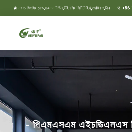
নং ৩ জিংসিং রোড,চেংনান টাউন,উইনলিং সিটি,টাইঝু,জেজিয়াং,চীন
+86
- পিএমএসএম এইচভিএলএস গিয়