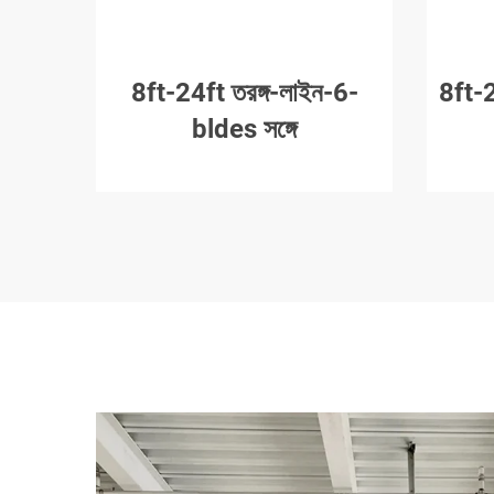
8ft-24ft তরঙ্গ-লাইন-6-
8ft-2
bldes সঙ্গে