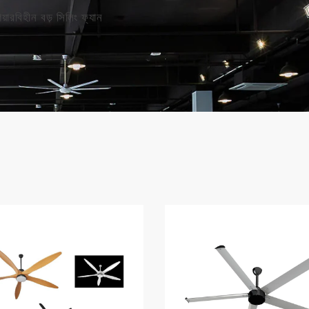
রবিহীন বড় সিলিং ফ্যান