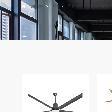
হোমপেজ
>
পণ্য
>
পিএমএসএম এইচভিএলএস গিয়া