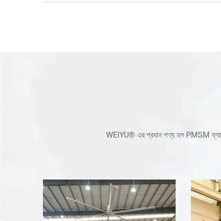
WEIYU® এর প্রধান পণ্য হল PMSM ফ্যান,HVLS ফ্