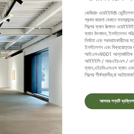
ঝেজিয়াং ওয়েইইউ® ভেন্টিলেশন
প্রথম জায়গা যেখানে সহস্রাব্দ
শিল্পের ফ্যান উত্পাদন ওয়েইইউই
ফ্যান উৎপাদন, ইনস্টলেশন পরিষেব
নির্মাতা এবং সরবরাহকারীদের 
ইনস্টলেশন এবং বিক্রয়োত্তর দল,
আইএসও9001 আন্তর্জাতিক মানে
আইইইসি / আরএইচএস / এলভি
ফ্যান,এইচভিএলএস ফ্যান এবং শক
শিল্পের শীর্ষস্থানীয়,যা অটোমো
আপনার পণ্যটি ব্যক্তিগ