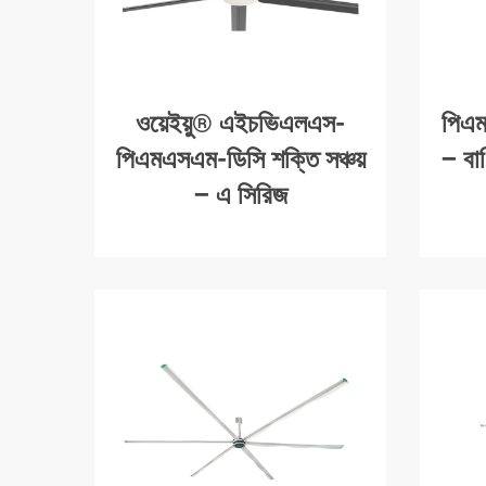
ওয়েইয়ু® এইচভিএলএস-
পিএম
পিএমএসএম-ডিসি শক্তি সঞ্চয়
– বা
– এ সিরিজ