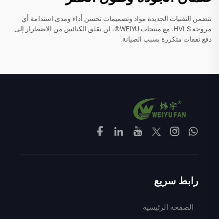
تتضمن التقنيات الجديدة مواد وتصميمات تحسن أداء ومدى استدامة أي
مروحة HVLS. مع منتجات WEIYU®، لن تقلق الكنائس من الاضطرار إلى
دفع نفقات متكررة بسبب الصيانة.
رابط سريع
الصفحة الرئيسية