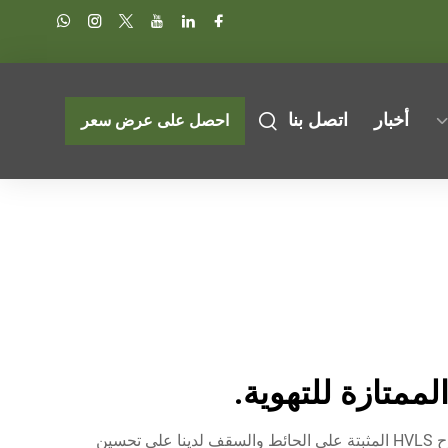
أخبار
اتصل بنا
احصل على عرض سعر
هناك حلول من الدرجة الأولى من شركة ZHEJIANG WEIYU® VENTILATION ELECTROMECHANICAL CO.,LTD. تعمل مراوح HVLS المثبتة على الحائط والسقف لدينا على تحسين