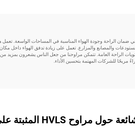
قة على الحائط HVLS عنصرًا حاسمًا في ضمان الراحة وجودة الهواء المناسبة في المساحات ا
ودعات والمصانع والمزارع. تعمل على زيادة تدفق الهواء داخل مكان ال
تويات الراحة العامة. تتمكن مراوحنا من جعل الناس يشعرون بمزيد م
اءً مربحًا للشركات المهتمة بتحسين الأداء.
 مراوح HVLS المثبتة على الجدران