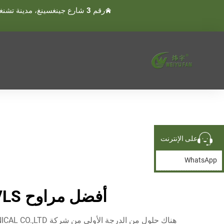
رقم 3 شارع جينغسينغ، مدينة تشنغنان، مدينة وينلينغ، تايجو، تشجيانغ، الصين
على الإنترنت
WhatsApp
أفضل مراوح HVLS المثبتة على الحائط من الدرجة الممتازة للتهوية.