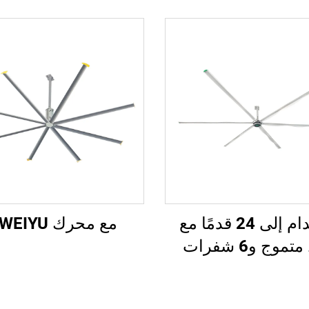
8 أقدام إلى 24 قدمًا مع
مع محرك WEIYU®
موج و6 شفرات