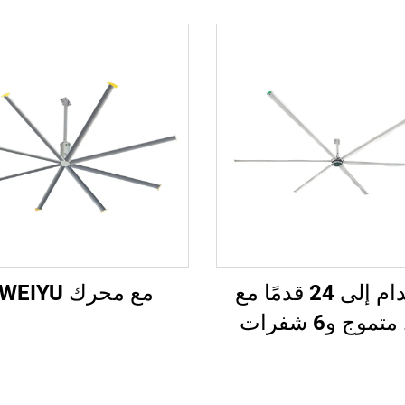
8 أقدام إلى 24 قدمًا مع
مع محرك WEIYU®
موج و6 شفرات