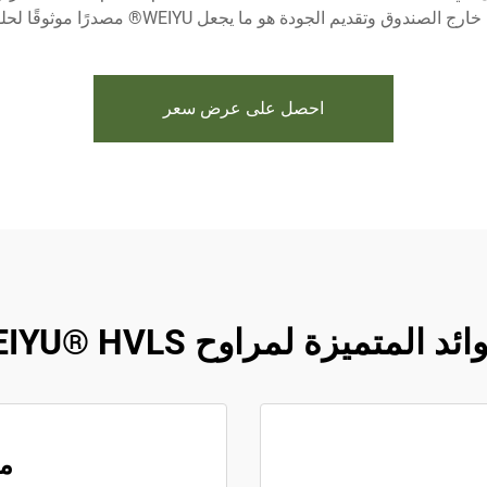
ق وتقديم الجودة هو ما يجعل WEIYU® مصدرًا موثوقًا لحلول التهوية الصناعية.
احصل على عرض سعر
ئد المتميزة لمراوح WEIYU® HVLS
مف