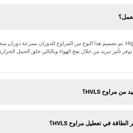
HVLS هو اختصار لـ High Volume Low Speed. تم تصميم هذا النوع من المراوح للدوران ب
 توفر تأثير تبريد من خلال نفخ الهواء وبالتالي خلق الحمل الحر
ن مراوح HVLS؟
الطاقة في تعطيل مراوح HVLS؟