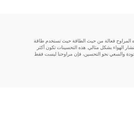
 مشكلة التهوية. هذه المراوح فعالة من حيث الطاقة حيث تستخدم طاقة
 المركزة حيث أن بنائها يتيح انتشار الهواء بشكل مثالي. هذه التحسينات تكون أكثر
لمصانع والمزارع حيث تساعد المراوح العادية قليلاً. بفضل التزام WEYUI® المستمر بالجودة والسعي نحو التحسين، فإن مراوحنا ليست فقط