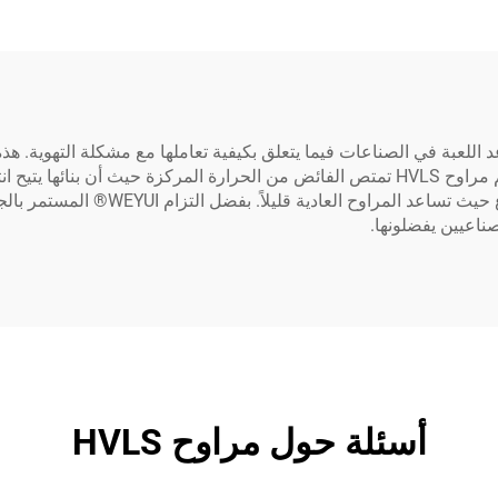
المنخفضة عالية الحجم (HVLS) تغير قواعد اللعبة في الصناعات فيما يتعلق بكيفية تعاملها مع
أقل لنقل كميات كبيرة من الهواء بسرعات بطيئة. تصاميم مراوح HVLS تمتص الفائض من الحرارة
فائدة في الغرف الواسعة مثل المتاجر وا
ناعيين يفضلونها.
أسئلة حول مراوح HVLS