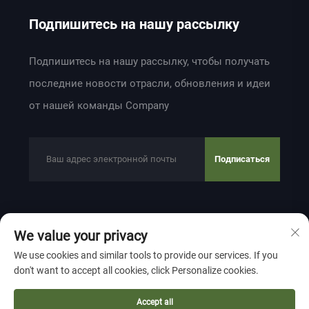
Подпишитесь на нашу рассылку
Подпишитесь на нашу рассылку, чтобы получать
последние новости отрасли, обновления и идеи
от нашей команды Company
Подписаться
Авторское право © 2024 ZHEJIANG WEIYU VENTILATION
We value your privacy
ELECTROMECHANICAL CO.,LTD
Политика
We use cookies and similar tools to provide our services. If you
конфиденциальности
don't want to accept all cookies, click Personalize cookies.
Прокрутить наверх
Accept all