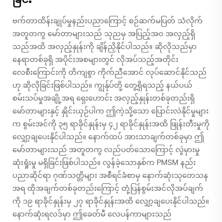
ဗက်တာထိန်းချုပ်မှုနည်းပညာကြောင့် စဉ်ဆက်မပြတ် သံလိုက်
အတူတကွ မော်တာများသည် သုညမှ အပြည့်အ၀ အလှည့်ရှိ
သည်အထိ အလှည့်နှုန်းကို ချိန်ညှိနိုင်ပါသည်။ ဆိုလိုသည်မှာ
နေရာတစ်ခုရှိ အပိုင်းအစများတွင် လိုအပ်သည့်အတိုင်း
လေစီးကြောင်းကို တိကျစွာ ကိုက်ညီအောင် လုပ်ဆောင်နိုင်သည်
ဟု ဆိုလိုခြင်းဖြစ်ပါသည်။ ကျွန်ုပ်တို့ တွေ့ရှိရသည့် နယ်ပယ်
စမ်းသပ်မှုအချို့အရ ရှေးဟောင်း အလှည့်နှုန်းတစ်ခုတည်းရှိ
မော်တာများနှင့် နှိုင်းယှဉ်ပါက ဤကဲ့သို့သော ပြောင်းလဲနိုင်မှုများ
က စွမ်းအင်ကို ၃၅ ရာခိုင်နှုန်းမှ ၄၂ ရာခိုင်နှုန်းအထိ ဖြုန်းတီးမှုကို
လျှော့ချပေးနိုင်ပါသည်။ နောက်ထပ် အားသာချက်တစ်ခုမှာ ဤ
မော်တာများသည် အတူတကွ လည်ပတ်သောကြောင့် လွဲမှားမှု
ဆုံးရှုံးမှု မရှိခြင်းဖြစ်ပါသည်။ လွန်ခဲ့သောနှစ်က PMSM နည်း
ပညာဆိုင်ရာ ဂုဏ်သတ္တိများ အစီရင်ခံစာမှ နောက်ဆုံးသုတေသန
အရ ထိုအချက်တစ်ခုတည်းကြောင့် တုံ့ပြန်စွမ်းအင်လိုအပ်ချက်
ကို ၁၉ ရာခိုင်နှုန်းမှ ၂၇ ရာခိုင်နှုန်းအထိ လျှော့ချပေးနိုင်ပါသည်။
နောက်ဆုံးရလဒ်မှာ ဤခေတ်မီ လေပန်ကာများသည်