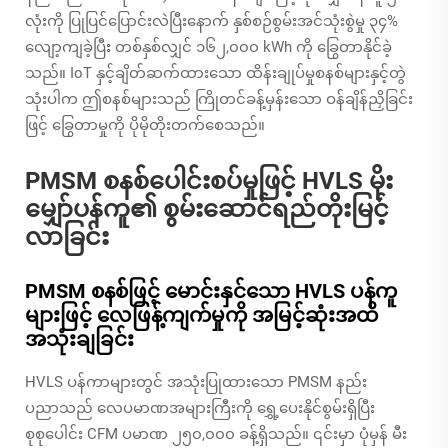
လုံးကို ပြုပြင်ပြောင်းလဲပြီးနောက် နှစ်စဉ်စွမ်းအင်သုံးစွဲမှု ၃၄%
လျော့ကျခဲ့ပြီး တစ်နှစ်လျှင် ၁၆၂,၀၀၀ kWh ကို ခြွေတာနိုင်ခဲ့
သည်။ IoT နှင့်ချိတ်ဆက်ထားသော ထိန်းချုပ်မှုစနစ်များနှင့်တွဲ
သုံးပါက ဤစနစ်များသည် ကြိုတင်ခန့်မှန်းသော ဝန်ချိန်ညှိခြင်း
ဖြင့် ခြွေတာမှုကို ပိုမိုတိုးတက်စေသည်။
PMSM စနစ်ပေါင်းစပ်မှုဖြင့် HVLS မိုး
မျှော်ပန်ကူ၏ စွမ်းဆောင်ရည်တိုးမြင့်
လာခြင်း
PMSM စနစ်ဖြင့် မောင်းနှင်သော HVLS ပန်ကူ
များဖြင့် လေဖြန့်ကျက်မှုကို အမြင့်ဆုံးအထိ
အသုံးချခြင်း
HVLS ပန်ကာများတွင် အသုံးပြုထားသော PMSM နည်း
ပညာသည် လေပမာဏအများကြီးကို ရွှေ့ပေးနိုင်စွမ်းရှိပြီး
စုစုပေါင်း CFM ပမာဏ ၂၅၀,၀၀၀ ခန့်ရှိသည်။ ၎င်းမှာ ပုံမှန် မီး