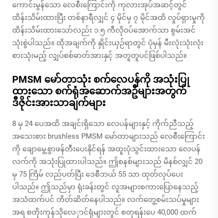
ကောင်းမွန်သော လေစီးကြောင်းကို ကုလားအုပ်အဆင့်တွင်
ထိန်းသိမ်းထားပြီး တစ်နာရီလျှင် ၄ မိုင်မှ ၇ မိုင်အထိ လှုပ်ရှားမှုကို
ထိန်းသိမ်းထားသော်လည်း ၁.၅ ကီလိုဝပ်အောက်သာ စွမ်းအင်
သုံးစွဲပါသည်။ ထိုအချက်ကို နှိုင်းယှဉ်ရာတွင် ပုံမှန် မီးလုံးသုံးလုံး
စားသုံးမည့် လျှပ်စစ်ဓာတ်အားနှင့် အတူတူပင်ဖြစ်ပါသည်။
PMSM မော်တာသုံး စက်လေပန်ကို အသုံးပြု
ထားသော စက်ရုံအဆောက်အဦများအတွက်
ဒီဇိုင်းအားသာချက်များ
8 မှ 24 ပေအထိ အချင်းရှိသော လေပန်များနှင့် ကိုက်ညီသည့်
အသေးစား brushless PMSM မော်တာများသည် လေစီးကြောင်း
ကို ချောမွေ့စွာဖန်တီးပေးနိုင်ရန် အထူးပုံသွင်းထားသော လေပန်
လက်ကို အသုံးပြုထားပါသည်။ ဤစနစ်များသည် မိနစ်လျှင် 20
မှ 75 ကြိမ် လည်ပတ်ပြီး ဒေစီဘယ် 55 သာ ထုတ်လုပ်ပေး
ပါသည်။ ဤသည်မှာ ရုံးခန်းတွင် လူအများစကားပြောနေသည့်
အသံထက်ပင် တိတ်ဆိတ်နေပါသည်။ လက်တွေ့စမ်းသပ်မှုများ
အရ စတိုးကုန်သိုလေှာင်ရုံများတွင် စတုရန်းပေ 40,000 ထက်