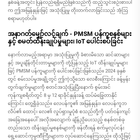
နှစ်ခန့်အတွင်း ပြန်လည်ရရှိမည်ဖြစ်သည်ကို ထည့်သွင်းစဉ်းစားပါ
က ဤအမြန်နှုန်းဖြင့် အသုံးပြုမှု တိုးတက်လာခြင်းသည် အံ့ဩ
စရာမဟုတ်ပါ။
အနာဂတ်မျှော်လင့်ချက် - PMSM ပန်ကူစနစ်များ
နှင့် စမတ်ထိန်းချုပ်မှုများ၊ IoT ပေါင်းစပ်ခြင်း
နောက်လာမည့်အရာမှာ အသုံးပြုမှုကို ခံစားမိသော ဆင်ဆာများ
နှင့် အပူချိန်တိုင်းတာမှုများကို တုံ့ပြန်သည့် IoT ထိန်းချုပ်မှုများ
ဖြင့် PMSM ပန်ကူများကို ပေါင်းစပ်ခြင်းဖြစ်သည်။ 2024 ခုနှစ်
တွင် စမ်းသပ်မှုအချို့တွင် ဤကဲ့သို့သော လေစီးကြောင်း ခန့်မှန်း
တွက်ချက်မှုများကို စတင်အသုံးပြုပြီးနောက် စွမ်းအင်
ကုန်ကျစရိတ်တွင် 8 မှ 12 ရာခိုင်နှုန်းခန့် ထပ်မံခြွေတာနိုင်
ကြောင်း တွေ့ရှိခဲ့သည်။ လေပန်ကူ၏ အမြန်နှုန်း၊ လေပန်ကူဘ
လိပ်၏ ထောင့်၊ လေ၏ လှုပ်ရှားမှုပုံစံ စသည်တို့ကို ပတ်ဝန်းကျင်
အခြေအနေပေါ် အလိုအလျောက် ချိန်ညှိပေးသည့် စနစ်တစ်ခု
တည်းသော ထိန်းချုပ်မှုစနစ်များကို ဖန်တီးရန် စက်မှုလုပ်ငန်း
ရှေ့ဆောင်ကုမ္ပဏီကြီးများက လုပ်ဆောင်နေကြသည်။ ထိုသို့ဖြင့်