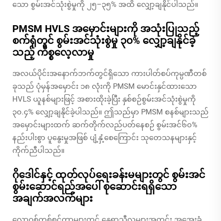
သော စွမ်းအင်သုံးစွဲမှုကို ၂၅–၃၅% အထိ လျှော့ချနိုင်ပါသည်။
PMSM HVLS အမှောင်းများကို အသုံးပြုသည့်
စက်ရုံတွင် စွမ်းအင်သုံးစွဲမှု ၃၀% လျှော့ချနိုင်ခဲ့
သည့် ကိစ္စလေ့လာမှု
အလယ်ပိုင်းအနောက်ဘက်တွင်ရှိသော ကားပါတ်စပ်ကုမ္ပဏီတစ်
ခုသည် ပုံမှန်အမှောင်း ၁၈ လုံးကို PMSM မောင်းနှင်ထားသော
HVLS ယူနစ်များဖြင့် အစားထိုးခဲ့ပြီး နှစ်စဉ်စွမ်းအင်သုံးစွဲမှုကို
၃၀.၄% လျှော့ချနိုင်ခဲ့ပါသည်။ ဤသည်မှာ PMSM စနစ်များသည်
အမှောင်းများထက် ဆက်တိုက်လည်ပတ်နေစဉ် စွမ်းအင်၆၀%
နည်းပါးစွာ ပူနွေးမှုအဖြစ် ပျံ့နှံ့စေကြောင်း သုတေသနများနှင့်
ကိုက်ညီပါသည်။
ဂိုဒေါင်နှင့် ထုတ်လုပ်ရေးခန်းမများတွင် စွမ်းအင်
စွမ်းဆောင်ရည်အပေါ် စုဆောင်းရရှိသော
အချက်အလက်များ
လော့ဂစ်တစ်စင်တာများတွင် နွေရာသီလများအတွင်း အအေးခံ