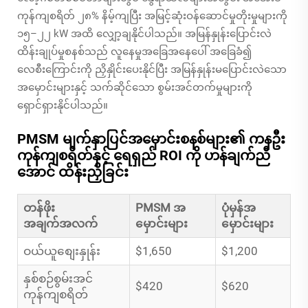
ကုန်ကျစရိတ် ၂၈% နိမ့်ကျပြီး အမြင့်ဆုံးဝန်ဆောင်မှုတိုးမှုများကို
၁၅–၂၂ kW အထိ လျှော့ချနိုင်ပါသည်။ အမြန်နှုန်းပြောင်းလဲ
ထိန်းချုပ်မှုစနစ်သည် လူနေမှုအခြေအနေပေါ် အခြေခံ၍
လေစီးကြောင်းကို ညှိနှိုင်းပေးနိုင်ပြီး အမြန်နှုန်းမပြောင်းလဲသော
အမှောင်းများနှင့် သက်ဆိုင်သော စွမ်းအင်တက်မှုများကို
ရှောင်ရှားနိုင်ပါသည်။
PMSM မျက်နှာပြင်အမှောင်းစနစ်များ၏ ကနဦး
ကုန်ကျစရိတ်နှင့် ရေရှည် ROI ကို ဟန်ချက်ညီ
အောင် ထိန်းညှိခြင်း
တန်ဖိုး
PMSM အ
ပုံမှန်အ
အချက်အလက်
မှောင်းများ
မှောင်းများ
ဝယ်ယူစျေးနှုန်း
$1,650
$1,200
နှစ်စဉ်စွမ်းအင်
$420
$620
ကုန်ကျစရိတ်