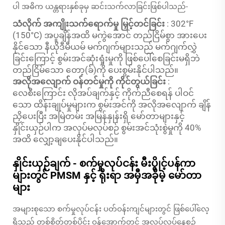
ပါ အဓိက ယန္တရားနှစ်ခုမှ ဆင်းသက်လာခြင်းဖြစ်ပါသည်-
သံလိုက် အကျိုးသက်ရောက်မှု မြှင့်တင်ခြင်း
: 302°F
(150°C) အပူချိန်အထိ မကွဲအောင် တည်ငြိမ်စွာ အားပေး
နိုင်သော နီယိုဒီမီယမ် မက်ဂျက်များသည် မက်ဂျက်လွှဲ
ခြင်းကြောင့် စွမ်းအင်ဆုံးရှုံးမှုကို ဖြစ်ပေါ်စေခြင်းမရှိဘဲ
တည်ငြိမ်သော တော့(ခ််)ကို ပေးစွမ်းနိုင်ပါသည်။
အလိုအလျောက် ဝန်တင်မှုကို ကိုင်တွယ်ခြင်း
:
လေစီးကြောင်း လိုအပ်ချက်နှင့် ကိုက်ညီစေရန် ပါဝင်
သော ထိန်းချုပ်မှုများက စွမ်းအင်ကို အလိုအလျောက် ချိန်
ညှိပေးပြီး အမြဲတမ်း အမြန်နှုန်းရှိ မော်တာများနှင့်
နှိုင်းယှဉ်ပါက အလုပ်မလုပ်စဉ် စွမ်းအင်သုံးစွဲမှုကို 40%
အထိ လျှော့ချပေးနိုင်ပါသည်။
နှိုင်းယှဉ်ချက် - စက်မှုလုပ်ငန်း မီးပွိုင့်ပန်ကာ
များတွင် PMSM နှင့် ရိုးရာ အမှီအခိုမဲ့ မော်တာ
များ
အများစုသော စက်မှုလုပ်ငန်း ပတ်ဝန်းကျင်များတွင် ဖြစ်ပေါ်လေ့
ရှိသည့် တစ်စိတ်တစ်ပိုင်း ဝန်အောက်တွင် အလုပ်လုပ်နေစဉ်