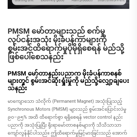
PMSM မော်တာများသည် စက်မှု
လုပ်ငန်းအသုံး မိုးခံပန်ကာများကို
စွမ်းအင်ထိရောက်မှုပိုမိုရှိစေရန် မည်သို့
ဖြစ်ပေါ်စေသနည်း
PMSM မော်တာနည်းပညာက မိုးခံပန်ကာစနစ်
များတွင် စွမ်းအင်ဆုံးရှုံးမှုကို မည်သို့လျှော့ချပေး
သနည်း
မာကျောသော သံလိုက် (Permanent Magnet) အသုံးပြုသည့်
Synchronous Motors (PMSM) များသည် စွမ်းအင်ပြောင်းလဲမှု
၉၀–၉၅% အထိ ထိရောက်စွာ ရရှိစေရန် vector control နည်း
ပညာကို အသုံးပြုပြီး ရိုးရာမော်တာစနစ်များကို သိသိသာသာ
ကျော်လွန်နိုင်ပါသည်။ ဤထိရောက်မှုမြင့်မားခြင်းသည် အောက်