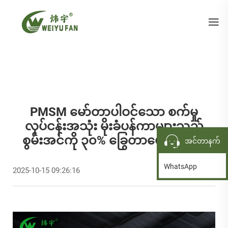
PMSM မော်တာပါဝင်သော စက်မှု
လုပ်ငန်းအသုံး မိုးခံပန်ကာများသည်
စွမ်းအင်ကို ၃၀% ခြွေတာပေးပါသည်
အင်တာနက်
WhatsApp
2025-10-15 09:26:16