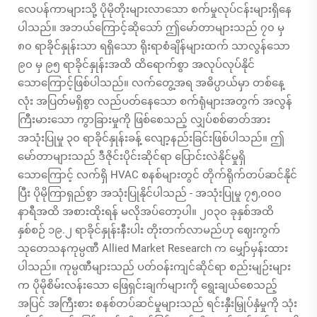
လေပန်ကာများသို့ ပိုမိုတိုးများလာသော စက်မှုလုပ်ငန်းများရှိနေ
ပါသည်။ အဘယ်ကြောင့်ဆိုသော် ဤမော်တာများသည် ၇၀ မှ
၈၀ ရာခိုင်နှုန်းသာ ရရှိသော ရိုးရာစံချိန်များထက် သာလွန်သော
၉၀ မှ ၉၅ ရာခိုင်နှုန်းအထိ ထိရောက်စွာ အလုပ်လုပ်နိုင်
သောကြောင့်ဖြစ်ပါသည်။ လက်တွေ့အရ အဓိပ္ပာယ်မှာ တစ်နေ့
လုံး အပြတ်မရှိစွာ လည်ပတ်နေသော စက်ရုံများအတွက် အလွန်
ကြီးမားသော ကွာခြားမှုကို ဖြစ်စေသည့် လျှပ်စစ်ဓာတ်အား
အသုံးပြုမှု ၃၀ ရာခိုင်နှုန်းခန့် လျော့နည်းခြင်းဖြစ်ပါသည်။ ဤ
မော်တာများသည် ဒီဇိုင်းပိုင်းဆိုင်ရာ ပြောင်းလဲနိုင်မှုရှိ
သောကြောင့် လက်ရှိ HVAC စနစ်များတွင် တိုက်ရိုက်တပ်ဆင်နိုင်
ပြီး ပိုမိုကြာရှည်စွာ အသုံးပြုနိုင်ပါသည် - အသုံးပြုမှု ၇၅,၀၀၀
နာရီအထိ အစားထိုးရန် မလိုအပ်တော့ပါ။ ၂၀၃၀ ခုနှစ်အထိ
နှစ်စဉ် ၁၉.၂ ရာခိုင်နှုန်းနီးပါး တိုးတက်လာမည်ဟု ဈေးကွက်
သုတေသနကုမ္ပဏီ Allied Market Research က မျှော်မှန်းထား
ပါသည်။ ကုမ္ပဏီများသည် ပတ်ဝန်းကျင်ဆိုင်ရာ စည်းမျဉ်းများ
က ပိုမိုစိမ်းလန်းသော ဖြေရှင်းချက်များကို ရွေးချယ်စေသည့်
အပြင် အကြီးစား စနစ်တပ်ဆင်မှုများသည် ရင်းနှီးမြှုပ်နှံမှုကို သုံး