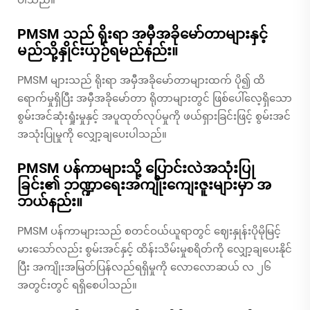
ပါသည်။
PMSM သည် ရိုးရာ အမှီအခိုမော်တာများနှင့်
မည်သို့နှိုင်းယှဉ်ရမည်နည်း။
PMSM များသည် ရိုးရာ အမှီအခိုမော်တာများထက် ပို၍ ထိ
ရောက်မှုရှိပြီး အမှီအခိုမော်တာ ရိုတာများတွင် ဖြစ်ပေါ်လေ့ရှိသော
စွမ်းအင်ဆုံးရှုံးမှုနှင့် အပူထုတ်လုပ်မှုကို ဖယ်ရှားခြင်းဖြင့် စွမ်းအင်
အသုံးပြုမှုကို လျှော့ချပေးပါသည်။
PMSM ပန်ကာများသို့ ပြောင်းလဲအသုံးပြု
ခြင်း၏ ဘဏ္ဍာရေးအကျိုးကျေးဇူးများမှာ အ
ဘယ်နည်း။
PMSM ပန်ကာများသည် စတင်ဝယ်ယူရာတွင် ဈေးနှုန်းပိုမိုမြင့်
မားသော်လည်း စွမ်းအင်နှင့် ထိန်းသိမ်းမှုစရိတ်ကို လျှော့ချပေးနိုင်
ပြီး အကျိုးအမြတ်ပြန်လည်ရရှိမှုကို လောလောဆယ် လ ၂၆
အတွင်းတွင် ရရှိစေပါသည်။