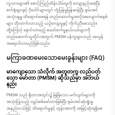
လူသားများ၏ စောင့်ကြည့်ထိန်းသိမ်းမှုကို လျော့နည်းစေပြီး
စက်ရုံများနှင့် ဂိုဒေါင်များတွင် တုံ့ပြန်မှုမြန်ဆန်ပြီး စွမ်းအင်
အသုံးချမှု ထိရောက်စေရန် တည်ဆောက်မှုအလိုအလျောက်စနစ်
များ တိုးတက်လာသည့် ယဉ်ကျေးမှုနှင့် ကိုက်ညီစေသည်။
ထို့ကြောင့် နောင်လာမည့် စမတ်စက်မှုနယ်ပယ်များကို
တည်ဆောက်သူတိုင်းအတွက် PMSM ပန်ကူများသည် အလွန်
အရေးပါလာမည်ဖြစ်သည်။
မကြာခဏမေးသောမေးခွန်းများ (FAQ)
မာကျောသော သံလိုက် အတူတကွ လည်ပတ်
သော မော်တာ (PMSM) ဆိုသည်မှာ အဘယ်
နည်း
PMSM သည် ရိုတာအတွင်း၌ မြဲမြံသော မက်ဂျက်များကို
အသုံးပြုသည့် လျှပ်စစ်မော်တာဖြစ်ပြီး စွမ်းအင်ဆုံးရှုံးမှု
အနည်းငယ်ဖြင့် ထိရောက်မှုနှင့် တွန်းအားကို အမြင့်ဆုံးရရှိစေ