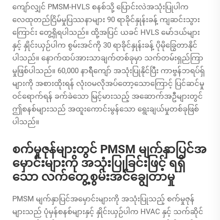
ကျော်လျှင် PMSM-HVLS စနစ်သို့ ပြောင်းလဲအသုံးပြုပါက
လေထုတည်ငြိမ်မှုပြဿနာများ 90 ရာခိုင်နှုန်းခန့် ကျဆင်းသွား
ကြောင်း တွေ့ရှိရပါသည်။ ထို့အပြင် ယခင် HVLS မော်ဒယ်များ
နှင့် နှိုင်းယှဉ်ပါက စွမ်းအင်ကို 30 ရာခိုင်နှုန်းခန့် ပိုမိုခြွေတာနိုင်
ပါသည်။ နောက်ထပ်အားသာချက်တစ်ခုမှာ သက်တမ်းရှည်ကြာ
မှုဖြစ်ပါသည်။ 60,000 နာရီကျော် အသုံးပြုနိုင်ပြီး ကာဗွန်ဘရပ်ရှ်
များကို အစားထိုးရန် လုံးဝမလိုအပ်တော့သောကြောင့် ပြင်ဆင်မှု
ဝင်ရောက်ရန် ခက်ခဲသော မြင့်မားသည့် အဆောက်အဦများတွင်
ဤစနစ်များသည် အထူးကောင်းမွန်သော ရွေးချယ်မှုတစ်ခုဖြစ်
ပါသည်။
စက်မှုဇုန်များတွင် PMSM မျက်နှာပြင်အ
မှောင်းများကို အသုံးပြုခြင်းဖြင့် ရရှိ
သော လက်တွေ့စွမ်းအင်ချွေတာမှု
PMSM မျက်နှာပြင်အမှောင်းများကို အသုံးပြုသည့် စက်မှုဇုန်
များသည် ပုံမှန်စနစ်များနှင့် နှိုင်းယှဉ်ပါက HVAC နှင့် သက်ဆိုင်