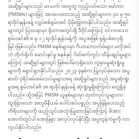
အဆို့ရှင်များသည် မာယက် အတူတူ လှည့်ပတ်သော မော်တာ
(PMSMs) များဖြင့် အားပေးထားသည့် အဆို့ရှင်များက ၃၀ မှ ၅၀
ရာခိုင်နှုန်းခန့် လျှပ်စစ်စွမ်းအင် ပိုမိုခြွေတာနိုင်ပါသည်။ အဆို့ရှင်
များတွင် ပြဿနာမှာ ရိုတာအတွင်းရှိ ဒီဇိုင်းကြောင့် ဝင်လာသော
စွမ်းအင်၏ ၈ မှ ၁၂ ရာခိုင်နှုန်းခန့်ကို အပူအဖြစ် စွန့်ပစ်လေ့ရှိ
ခြင်းဖြစ်သည်။ PMSM စနစ်များမှာ ဂီယာဘောက်ခ်များ မလိုအပ်
ဘဲ တိုက်ရိုက် မောင်းနှင်မှု စနစ်နှင့် ပိတ်စက်ကွင်း ထိန်းချုပ်မှုများ
ကြောင့် အဆို့ရှင်များတွင် ဖြစ်ပေါ်လေ့ရှိသော လွဲမှားမှုဆုံးရှုံးမှု
များကို ရှောင်ရှားနိုင်ပါသည်။ ၂၀၂၃ ခုနှစ်က ပြုလုပ်ခဲ့သော အပူ
ဓာတ် ပုံရိပ်ဖမ်းစမ်းသပ်မှုများအရ အဆို့ရှင်များသည် အပူဆုံးရှုံး
မှုအရ စွမ်းအင်၏ ၁၈ ရာခိုင်နှုန်းခန့် ဆုံးရှုံးမှုရှိကြောင်း တွေ့ရှိခဲ့
ပါသည်။ ထို့အပြင် PMSM ယူနစ်များမှာ ထုတ်လုပ်သူများက
ထူးခြားသော အလူမီနီယမ် ပေါင်းစပ်ပစ္စည်း အပူဖြန့်ပေးသည့်
ကိရိယာများကို ထည့်သွင်းအသုံးပြုထားခြင်းကြောင့် ဖိအား
အောက်တွင်ပါ အေးမြစွာ အလုပ်လုပ်နိုင်ပြီး အပူလွန်ကဲမှုကို ကာ
ကွယ်နိုင်ပါသည်။