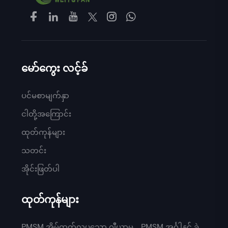
မော်ကွေး လင့်ခ်
ပင်မစာမျက်နှာ
ငါတို့အကြောင်း
ထုတ်ကုန်များ
သတင်း
အိုင်းဖြတ်ပါ
ထုတ်ကုန်များ
PMSM အိမ်ထက်လှပသော ဂျီယာမ
PMSM အင်္ဂါနှင့် ခွဲ