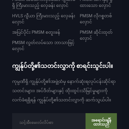
ရှိ ကြီးမားသည့် လှေခန်း လှောင်
ထားသော လှောင်
HVLS ဂျီယာ ကြီးမားသည့် လှေခန်း
PMSM လိုဂစ္စတစ်
လှောင်
လှောင်
အပြင်ပိုင်း PMSM စတူးဖန်
PMSM ဆိုင်းထုတ်
လှောင်
PMSM လွတ်လပ်သော ဘာသာဖြင့်
လှောင်
ကျွန်ုပ်တို့၏သတင်းလွှာကို စာရင်းသွင်းပါ။
ကုမ္ပဏီရှိ ကျွန်ုပ်တို့၏အဖွဲ့ထံမှ နောက်ဆုံးရလုပ်ငန်းဆိုင်ရာ
သတင်းများ၊ အပ်ဒိတ်များနှင့် ထိုးထွင်းသိမြင်မှုများကို
လက်ခံရရှိရန် ကျွန်ုပ်တို့၏သတင်းလွှာကို ဆက်သွယ်ပါ။
အရောင်းချိန်
ထားသည်