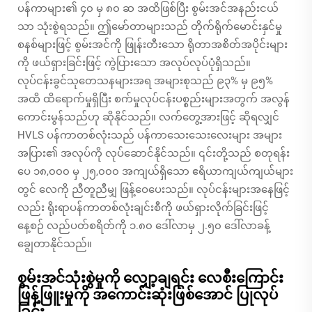
ပန်ကာများ၏ ၄၀ မှ ၈၀ ဆ အထိဖြစ်ပြီး စွမ်းအင်အနည်းငယ်
သာ သုံးစွဲရသည်။ ဤမော်တာများသည် တိုက်ရိုက်မောင်းနှင်မှု
စနစ်များဖြင့် စွမ်းအင်ကို ဖြုန်းတီးသော ရိုတာအစိတ်အပိုင်းများ
ကို ဖယ်ရှားခြင်းဖြင့် ကွဲပြားသော အလုပ်လုပ်ပုံရှိသည်။
လုပ်ငန်းခွင်သုတေသနများအရ အများစုသည် ၉၃% မှ ၉၅%
အထိ ထိရောက်မှုရှိပြီး စက်မှုလုပ်ငန်းပစ္စည်းများအတွက် အလွန်
ကောင်းမွန်သည်ဟု ဆိုနိုင်သည်။ လက်တွေ့အားဖြင့် ဆိုရလျှင်
HVLS ပန်ကာတစ်လုံးသည် ပန်ကာသေးသေးလေးများ အများ
အပြား၏ အလုပ်ကို လုပ်ဆောင်နိုင်သည်။ ၎င်းတို့သည် စတုရန်း
ပေ ၁၈,၀၀၀ မှ ၂၅,၀၀၀ အကျယ်ရှိသော ဧရိယာကျယ်ကျယ်များ
တွင် လေကို ညီတူညီမျှ ဖြန့်ဝေပေးသည်။ လုပ်ငန်းများအနေဖြင့်
လည်း ရိုးရာပန်ကာတစ်လုံးချင်းစီကို ဖယ်ရှားလိုက်ခြင်းဖြင့်
နေ့စဉ် လည်ပတ်စရိတ်ကို ၁.၈၀ ဒေါ်လာမှ ၂.၅၀ ဒေါ်လာခန့်
ချွေတာနိုင်သည်။
စွမ်းအင်သုံးစွဲမှုကို လျှော့ချရင်း လေစီးကြောင်း
ဖြန့်ဖြူးမှုကို အကောင်းဆုံးဖြစ်အောင် ပြုလုပ်
ခြင်း