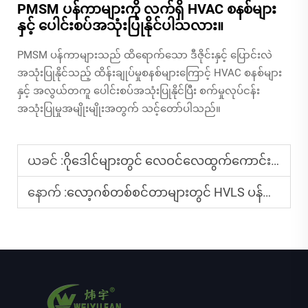
PMSM ပန်ကာများကို လက်ရှိ HVAC စနစ်များ
နှင့် ပေါင်းစပ်အသုံးပြုနိုင်ပါသလား။
PMSM ပန်ကာများသည် ထိရောက်သော ဒီဇိုင်းနှင့် ပြောင်းလဲ
အသုံးပြုနိုင်သည့် ထိန်းချုပ်မှုစနစ်များကြောင့် HVAC စနစ်များ
နှင့် အလွယ်တကူ ပေါင်းစပ်အသုံးပြုနိုင်ပြီး စက်မှုလုပ်ငန်း
အသုံးပြုမှုအမျိုးမျိုးအတွက် သင့်တော်ပါသည်။
ယခင် :
ဂိုဒေါင်များတွင် လေဝင်လေထွက်ကောင်းစေရန် မည့်သည့် မိုးခံပန်ကာများကို အသုံးပြုသင့်ပါသလဲ။
နောက် :
လော့ဂစ်တစ်စင်တာများတွင် HVLS ပန်ကာများကို အဘယ်ကြောင့် အကြံပြုထားပါသလဲ။