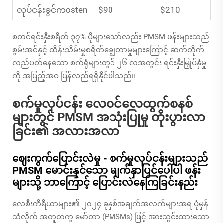
လုပ်ငန်းခွင်ကosten
$90
$210
စတင်ရင်းနှီးစရိတ် ၃၇% ပိုများသော်လည်း PMSM ဖန်းများသည်
စွမ်းအင်နှင့် ထိန်းသိမ်းမှုစရိတ်ချွေတာမှုများကြောင့် ဆက်တိုက်
လည်ပတ်နေသော စက်ရုံများတွင် ၂၆ လအတွင်း ရင်းနှီးမြှုပ်နှံမှု
ကို အပြည့်အဝ ပြန်လည်ရရှိနိုင်ပါသည်။
စက်မှုလုပ်ငန်း လေဝင်လေထွက်စနစ်
များတွင် PMSM အသုံးပြုမှု တိုးပွားလာ
ခြင်း၏ အလားအလာ
ဈေးကွက်ပြောင်းလဲမှု - စက်မှုလုပ်ငန်းများသည်
PMSM မောင်းနှင်သော မျက်နှာပြင်ပေါ်ပါ ဖန်း
များသို့ ဘာကြောင့် ပြောင်းလဲနေကြခြင်းနည်း
လေစီးကိရိယာများ၏ ၂၀၂၄ ခုနှစ်အချက်အလက်များအရ ပုံမှန်
သံလိုက် အတူတကွ မော်တာ (PMSMs) ဖြင့် အားသွင်းထားသော