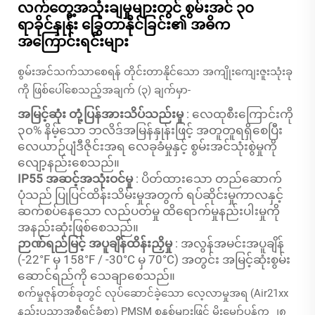
လက်တွေ့အသုံးချမှုများတွင် စွမ်းအင် ၃၀
ရာခိုင်နှုန်း ခြွေတာနိုင်ခြင်း၏ အဓိက
အကြောင်းရင်းများ
စွမ်းအင်သက်သာစေရန် တိုင်းတာနိုင်သော အကျိုးကျေးဇူးသုံးခု
ကို ဖြစ်ပေါ်စေသည့်အချက် (၃) ချက်မှာ-
အမြင့်ဆုံး တုံ့ပြန်အားသိပ်သည်းမှု
: လေထုစီးကြောင်းကို
၃၀% နိမ့်သော ဘလိဒ်အမြန်နှုန်းဖြင့် အတူတူရရှိစေပြီး
လေယာဉ်ပျံဒီဇိုင်းအရ လေခုခံမှုနှင့် စွမ်းအင်သုံးစွဲမှုကို
လျော့နည်းစေသည်။
IP55 အဆင့်အသုံးဝင်မှု
: ပိတ်ထားသော တည်ဆောက်
ပုံသည် ပြုပြင်ထိန်းသိမ်းမှုအတွက် ရပ်ဆိုင်းမှုကာလနှင့်
ဆက်စပ်နေသော လည်ပတ်မှု ထိရောက်မှုနည်းပါးမှုကို
အနည်းဆုံးဖြစ်စေသည်။
ဉာဏ်ရည်မြင့် အပူချိန်ထိန်းညှိမှု
: အလွန်အမင်းအပူချိန်
(-22°F မှ 158°F / -30°C မှ 70°C) အတွင်း အမြင့်ဆုံးစွမ်း
ဆောင်ရည်ကို သေချာစေသည်။
စက်မှုဇုန်တစ်ခုတွင် လုပ်ဆောင်ခဲ့သော လေ့လာမှုအရ (Air21xx
နည်းပညာအစီရင်ခံစာ) PMSM စနစ်များဖြင့် မိုးမျှော်ပန်ကူ ၂၈