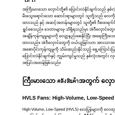
အကြီးမားသော လှောင်တို့၏ ပြောင်းလဲနိုင်ချက်သည် နှစ်လ
မီးသွေးရောင်းသော ဆောင်းရာများတွင် သူတို့သည် လေကိ
ထားသည် နှင့် အဆင့်အတန်းများတွင် သူတို့၏ ဒီစထရက်ဖီ
ရွှင်စေသည်။ ဒေတာများမှ သိရှိရသည်မှာ အဲဒီလှောင်တွေက
အချိန်ကုန်ကျမှုများကို လျော့နည်းစေနိုင်ပြီး အရေးကြီ
ထားသည်။ အဲဒီလှောင်တွေကို ဝယ်ယူခြင်းဟာ အားသာအချိန်ကုန
အစောပိုင်းကုန်ကျမှုကို သိမ်းဆည်းနိုင်သည့် ရှေ့ကြောင်းပ
ပြောင်းလဲနိုင်ချက်နှင့် ကျွမ်းကျင်မှုသည် နှစ်လုံးအတွင်း လု
အပြင်းအထန်ဖြစ်သည်။
ကြီးမားသော คลังสินค้าအတွက် လှော
HVLS Fans: High-Volume, Low-Speed 
High-Volume, Low-Speed (HVLS) လေပြွန်များကို လေထ