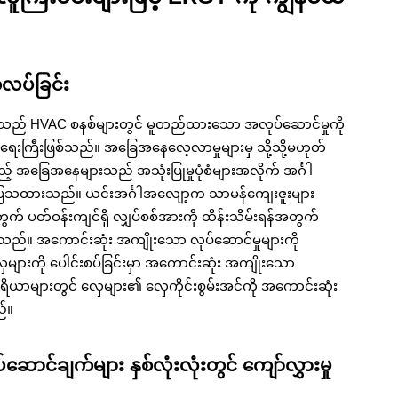
်လပ်ခြင်း
မှုသည် HVAC စနစ်များတွင် မူတည်ထားသော အလုပ်ဆောင်မှုကို
က် အရေးကြီးဖြစ်သည်။ အခြေအနေလေ့လာမှုများမှ သို့သို့မဟုတ်
ည့် အခြေအနေများသည် အသုံးပြုမှုပုံစံများအလိုက် အင်္ဂါ
ပြသထားသည်။ ယင်းအင်္ဂါအလျော့က သာမန်ကျေးဇူးများ
က် ပတ်ဝန်းကျင်ရှိ လျှပ်စစ်အားကို ထိန်းသိမ်းရန်အတွက်
သည်။ အကောင်းဆုံး အကျိုးသော လုပ်ဆောင်မှုများကို
ှေများကို ပေါင်းစပ်ခြင်းမှာ အကောင်းဆုံး အကျိုးသော
ရိယာများတွင် လှေများ၏ လှေကိုင်းစွမ်းအင်ကို အကောင်းဆုံး
ည်။
င်ချက်များ နှစ်လုံးလုံးတွင် ကျော်လွှားမှု