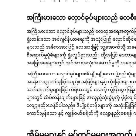
အကြီးမားသော လှောင်ခုပ်များသည် လေစီးရ
အကြီးမားသော လှောင်ခုပ်များသည် လေထုအရေအတွက်ကြီးမ
ရှုံးတန်းသော အင်ဂျင်နီယာရေးကို အသုံးပြု၍ လှောင်ဆိုင်
များသည် အဓိကအားဖြင့် လေအားဖြင့် သူ့အောက်သို့ အရ
စီးရောက်မှုပုံစံများကို ရှုံးလှုပ်ရှားသည်။ ထို့အပြင် ဒေတ
အခြေအနေများတွင် အင်အားအသုံးအဆောင်မှုကို အရေအ
အကြီးမားသော လှောင်ခုပ်များ၏ မျိုးမျိုးသော ဖွဲ့စည်းပုံမ
အခန်းကဏ္ဍတစ်ခုဖြစ်သည်။ အမြင့်များနှင့် ထိုးခြင်းမျာ
သက်ရောက်မှုများဖြင့် ကိရိယာတွင် လေကို ကွဲပြားစွာ ဖြန
များတွင် ထိပ်တန်းချက်များဖြင့် အလှည့်သုံးစွဲမှုကို ပိုမိုလျ
လျော့နည်းစေနိုင်ပါသည်။ ဒီမျိုးရဲတန်းများကို အသုံးပြုခြင်
ကောင်းမွန်သော နှင့် ကျွန်ဝယ်စရိတ်ကို လျော့နည်းစေရန် က
အိမ်မှုများနှင့် မှုပ်တင်မှုများအတွက