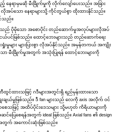
 နေရာမှမဆို မီးခြိုက်မှုကို လိုက်လျော်ပေးသည်။ အခြား
ုအပ်သော နေရာများသို့ ကိုင်တွယ်စွာ ထိုးထားနိုင်သည်။
ုင်သည်။
းများသည် ပိုမိုသော အစောပိုင်း တည်ဆောက်မှုအလုပ်များလိုအပ်
နည်းငယ်ပင်ဖြစ်သည်။ ထောင့်ဘေးများသည် တည်ဆောက်ရေး
ှုံးမှုများ များပြားစွာ လိုအပ်နိုင်သည်။ အမှန်တကယ် အကျိုး
းသော မီးခြိုက်မှုအတွက် အသုံးပြုရန် ထောင့်ဘေးများကို
တီထွင်ထားသဖြင့် ဂဒီများအတွင်းရှိ ရည်မှန်းထားသော
ယ်မှုဖြစ်သည်။ ဒီ fan များသည် လေကို axis အလိုက် ဝင်
ေသဖြင့် အထိပ်ပိုင်းဒေသများ သို့မဟုတ် ကိရိယာများကို
င်ပြေစေရန်အတွက် ideal ဖြစ်သည်။ Axial fans ၏ design
န်အတွက် အကောင်းဆုံးဖြစ်သည်။