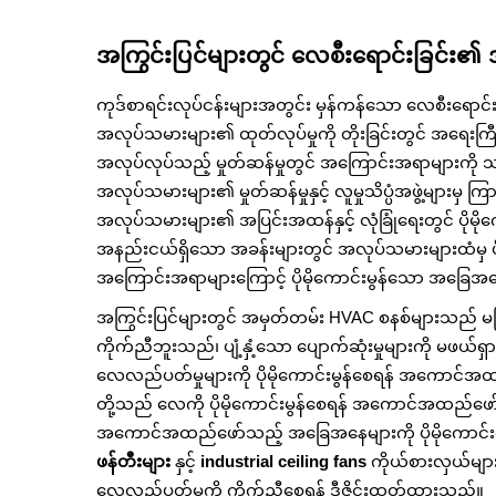
အကြွင်းပြင်များတွင် လေစီးရောင်းခြင်
ကုဒ်စာရင်းလုပ်ငန်းများအတွင်း မှန်ကန်သော လေစီးရောင်း
အလုပ်သမားများ၏ ထုတ်လုပ်မှုကို တိုးခြင်းတွင် အရေးက
အလုပ်လုပ်သည့် မှုတ်ဆန်မှုတွင် အကြောင်းအရာမျာ
အလုပ်သမားများ၏ မှုတ်ဆန်မှုနှင့် လူမှုသိပ္ပံအဖွဲ့မ
အလုပ်သမားများ၏ အပြင်းအထန်နှင့် လုံခြုံရေးတွင် ပိ
အနည်းငယ်ရှိသော အခန်းများတွင် အလုပ်သမားများထံမှ ပိုမိ
အကြောင်းအရာများကြောင့် ပိုမိုကောင်းမွန်သော အခြေအနေမ
အကြွင်းပြင်များတွင် အမှတ်တမ်း HVAC စနစ်များသည် မက
ကိုက်ညီဘူးသည်၊ ပျံ့နှံ့သော ပျောက်ဆုံးမှုများကို မဖယ်
လေလည်ပတ်မှုများကို ပိုမိုကောင်းမွန်စေရန် အကောင်အ
တို့သည် လေကို ပိုမိုကောင်းမွန်စေရန် အကောင်အထည်ဖော်သည
အကောင်အထည်ဖော်သည့် အခြေအနေများကို ပိုမိုကောင
ဖန်တီးများ
နှင့်
industrial ceiling fans
ကိုယ်စားလှယ်များ
လေလည်ပတ်မှုကို ကိုက်ညီစေရန် ဒီဇိုင်းထုတ်ထားသည်။