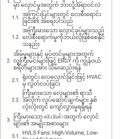
မှာ လှောင်မှုအတွက် ဘာလို့အရာဝင်လဲ
အကြွင်းပြင်များတွင် လေစီးရောင်း
ခြင်း၏ အရေးပါသည်
အကြီးမားသော လှောင်ခုပ်များသည်
လေစီးရောက်မှုကိုဘယ်လိုဖြစ်စေနိုင်
သနည်း
အိမ်မှုများနှင့် မှုပ်တင်မှုများအတွက်
လူကြီးမင်းများဖြင့် ERGY ကို ကျွန်ဝယ်
စရိတ်များအား သိမ်းဆည်းရန်
ရုံးတွင်း လေလှောင်ခြင်းဖြင့် HVAC
မှ လွတ်လပ်ခြင်း
ကြီးမားသော လှေများ၏ ရာသီ
အလိုက် လုပ်ဆောင်ချက်များ နှစ်
လုံးလုံးတွင် ကျော်လွှားမှုရရှိရန်
ကြီးမားသော คลังสินค้าအတွက် လှောင်
များ၏ အမျိုးအစားများ
HVLS Fans: High-Volume, Low-