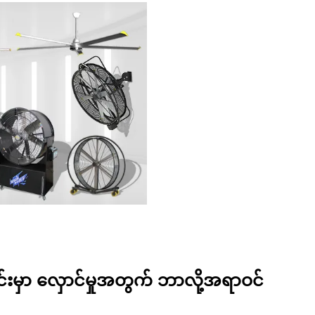
်းမှာ လှောင်မှုအတွက် ဘာလို့အရာဝင်