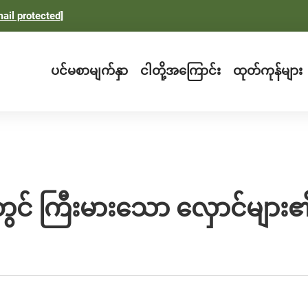
ail protected]
ပင်မစာမျက်နှာ
ငါတို့အကြောင်း
ထုတ်ကုန်များ
าတွင် ကြီးမားသော လှောင်များ