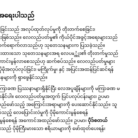
း၏ အရေးပါသည်
ခြင်းသည် အလုပ်ထုတ်လုပ်မှုကို တိုးတက်စေခြင်း၊
ြီးဖြစ်သည်။ လေလည်ပတ်မှု၏ ကိုယ်ပိုင်အခွင့်အရေးများသည်
းကို သက်ရောက်လာသည်ဟု သုတေသနများက ပြသခဲ့သည်။
ျားမှ ကြားထားသော သုတေသနများအရ လေပณ္ဏုံး၏ တိုးတက်မှုသည်
ုမိုကောင်းမွန်လာစေသည်ဟု ဆက်စပ်သည်။ လေလည်ပတ်မှုများ
ုအလုပ်လုပ်ခြင်း၊ မကြိုက်မှု၊ နှင့် အပြင်းအထန်ပြင်ဆင်ရန်
ျားကို ရှာဖွေနိုင်သည်။
ြာခဏ ပြဿနာများရှိနိုင်ပြီး လေအပူချိန်များကို မကြာခဏ မ
ရှားနိုင်ပါ။ လေလည်ပတ်မှုအတွက် ပြင်ပလုပ်ငန်းများ၊ ဥပမာ
ထည်ဖော်သည့် အကြောင်းအရာများကို ပေးဆောင်နိုင်သည်။ သူ
့် လေပြောင်းလဲမှုကို ပိုမိုကောင်းမွန်စေရန်
်းမွန်စေရန် အကောင်အထည်ဖော်သည်။ ဥပမာ၊
ပိုဒ်စတယ်
သည် ပိုမိုကြီးမားသော ဧရိယာများကို ဖော်ထုတ်ပေးရန်၊