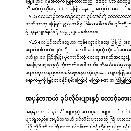
ရွှေ့ပြောင်းရန်အတွက် ပြုစုထားသည်။ ဒီဒီဇိုင်းဟာ နှစ်လို
လိုအပ်တဲ့ သိုလှောင်ရုံ အခြေအနေတွေအတွက် အကောင်း
HVLS လေယာဉ်လေယာဉ်တွေက စွမ်းအင်ကို သိသိသာသာ လ
သက်သာတဲ့ ဖြေရှင်းနည်းတစ်ခု ဖြစ်လာပါတယ်။ ၎င်းတို့ဟာ လေကိ
နဲ့ ကုန်ကျစရိတ်ကို လျှော့ချပေးပါတယ်။
HVLS လေပြင်းစက်တွေဟာ ကုန်လှောင်ရုံတွေ၊ ဖြန့်ဖြူးရ
ရောက်ပါတယ်။ ၎င်းတို့ဟာ လေစီးဆင်းမှုကို တိုးမြှင့်ပေးခြင်းဖြင
ဖယ်ရှားပေးခြင်းဖြင့်၊ ပိုကောင်းတဲ့ လေထု အရည်အသွေးနဲ့ 
အခြေအနေတွေကို တိုးတက်စေပါတယ်။ ထိုနယ်ပယ်မှ ကျွမ်း
ရောက်စွာ လည်ပတ်စေနိုင်စွမ်းနှင့် ထိုသို့သော ကျယ်ပြန့
ရောက်မှုကို မြှင့်တင်နိုင်စွမ်းကြောင့် မကြာခဏ အကြံပြ
အမှန်တကယ် ခုပ်လိုင်းများနှင့် ထောင့်ဘေး
အမှန်တကယ် ခုပ်လိုင်းများနှင့် ထောင့်ဘေးများသည် ဂဒါရုံ
များရှိသည်။ အမှန်တကယ် ခုပ်လိုင်းများသည် ကြီးမားသော လှ
ဖြင့် လှိုင်းကို အကြီးအကျယ်ဝန်းကျင်သို့ ကိုင်တွယ်စွာ လှိ