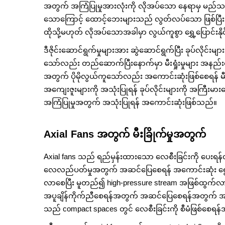
အတွက် အကြံပြုမှုအားလုံးကို လိုအပ်သော နေရာမှ မည်သည့်
သောကြောင့် ထောင့်ဘေးများသည် လွတ်လပ်သော ဖြစ်ပြီး လိ
ထိုသို့မဟုတ် လိုအပ်သောအခါမှာ လွယ်ကူစွာ ရွှေ့ပြောင်းနိ
ဒီဇိုင်းဆောင်ရွက်မှုများအား ဆွဲဆောင်ရွက်ပြီး ခုပ်လိုင်
သော်လည်း တည်ဆောက်ပြီးနောက်မှာ မီးရှုံးမှုများ အ
အတွက် ပိုမိုလွယ်ကူသော်လည်း အကောင်းဆုံးဖြစ်စေရန် မီးရ
အကျေးဇူးများကို အသုံးပြုရန် ခုပ်လိုင်းများကို အကြီးမာ
အကြံပြုမှုအတွက် အသုံးပြုရန် အကောင်းဆုံးဖြစ်သည်။
Axial Fans အတွက် မီးခြိုက်မှုအတွက်
Axial fans သည် ရည်မှန်းထားသော လေစီးခြင်းကို ပေးရန်
လေလည်ပတ်မှုအတွက် အဆင်ပြေစေရန် အကောင်းဆုံး ရွေးချ
လာစေပြီး မူတည်၍ high-pressure stream အဖြစ်ထွက်လာစ
အပူချိန်ကိုက်ညီစေရန်အတွက် အဆင်ပြေစေရန်အတွက် အဆ
သည် compact spaces တွင် လေစီးခြင်းကို စီမံဖြစ်စေရ