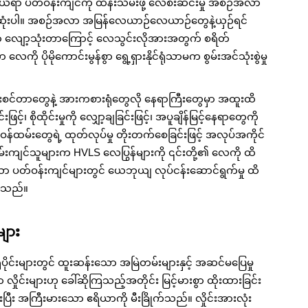
ဖွယ်ရာ ပတ်ဝန်းကျင်ကို ထိန်းသိမ်းဖို့ လေစီးဆင်းမှု အစဉ်အလာ
ဆုံးပါ။ အစဉ်အလာ အမြန်လေယာဉ်လေယာဉ်တွေနဲ့ယှဉ်ရင်
ျော့သုံးတာကြောင့် လေသွင်းလိုအားအတွက် စရိတ်
ု ပိုမိုကောင်းမွန်စွာ ရွေ့ရှားနိုင်ရုံသာမက စွမ်းအင်သုံးစွဲမှု
ေးစင်တာတွေနဲ့ အားကစားရုံတွေလို နေရာကြီးတွေမှာ အထူးထိ
့်၊ စိုထိုင်းမှုကို လျှော့ချခြင်းဖြင့်၊ အပူချိန်မြင့်နေရာတွေကို
ဝန်ထမ်းတွေရဲ့ ထုတ်လုပ်မှု တိုးတက်စေခြင်းဖြင့် အလုပ်အကိုင်
ကျင်သူများက HVLS လေပြွန်များကို ၎င်းတို့၏ လေကို ထိ
်သော ပတ်ဝန်းကျင်များတွင် ယေဘုယျ လုပ်ငန်းဆောင်ရွက်မှု ထိ
ုကြသည်။
များ
ပိုင်းများတွင် ထူးဆန်းသော အမြဲတမ်းများနှင့် အဆင်မပြေမှု
ိုင်းများဟု ခေါ်ဆိုကြသည့်အတိုင်း မြင့်မားစွာ ထိုးထားခြင်း
ုင်းပြီး အကြီးမားသော ဧရိယာကို မီးခြိုက်သည်။ လှိုင်းအားလုံး