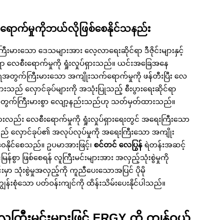
ောက်မှုကိုဘယ်လိုဖြစ်စေနိုင်သနည်း
ားသော ဒေသများအား လေ့လာရေးဆိုင်ရာ ဒီဇိုင်းများနှင့်
ရာ လေစီးရောက်မှုကို ရှုံးလှုပ်ရှားသည်။ ယင်းအခြေအနေ
ေအတွက်ကြီးမားသော အကျိုးသက်ရောက်မှုကို ဖန်တီးပြီး လေ
ာများသည် လှောင်ခုပ်များကို အသုံးပြုသည့် စီးပွားရေးဆိုင်ရာ
တွက်ကြီးမားစွာ လျော့နည်းသည်ဟု သတ်မှတ်ထားသည်။
ျားလည်း လေစီးရောက်မှုကို ရှုံးလှုပ်ရှားရေးတွင် အရေးကြီးသော
းသည် လှောင်ခုပ်၏ အလုပ်လုပ်မှုကို အရေးကြီးသော အကျိုး
့်ဝေနိုင်စေသည်။ ဥပမာအားဖြင့်၊
စင်တင် လေပြွန်
ရဲတန်းအဆင့်
င်မြန်စွာ ဖြစ်စေရန် လူကြီးမင်းများအား အလှည့်သုံးစွဲမှုကို
းမှာ သုံးစွဲမှုအလှည့်ကို ကူညီပေးသောအပြင် ပိုမို
ျွန်းစုံသော ပတ်ဝန်းကျင်ကို ထိန်းသိမ်းပေးနိုင်ပါသည်။
် လူကြီးမင်းများဖြင့် ERGY ကို ကျွန်ဝယ်