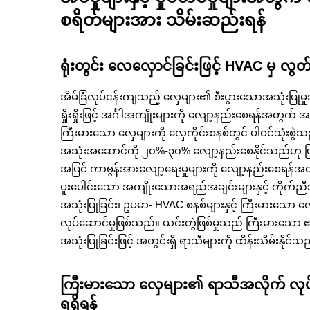
စရိတ်များအား သိမ်းဆည်းရန်
ရုံးတွင်း လေလှောင်ခြင်းဖြင့် HVAC မှ လွတ
အိမ်ခြံလုပ်ငန်းကျသည့် လှေများ၏ စီးပွားသောအသုံးပြု
ရှိုးရှိုးဖြင့် အင်္ဂါအကျိုးများကို လျော့နည်းစေရန်အတွ
ကြီးမားသော လှေများကို လှေကိုင်းစနစ်တွင် ပါဝင်သုံးစွဲသ
အသုံးအဆောင်ကို ၂၀%-၃၀% လျော့နည်းစေနိုင်သည်ဟု 
အပြင် ကာဗွန်အားလျော့ရေးမှုများကို လျော့နည်းစေရန်အတွ
ပူးပေါင်းသော အကျိုးသောအရည်အချင်းများနှင့် ကိုက်ညီ
အသုံးပြုခြင်း၊ ဥပမာ- HVAC စနစ်များနှင့် ကြီးမားသော လ
လုပ်ဆောင်မှုဖြစ်သည်။ ယင်းတွဲဖြစ်မှုသည် ကြီးမားသော ဧ
အသုံးပြုခြင်းဖြင့် အတွင်းရှိ ရာသီများကို ထိန်းသိမ်းနိုင်သ
ကြီးမားသော လှေများ၏ ရာသီအလိုက် လုပ်ဆော
ရရှိရန်