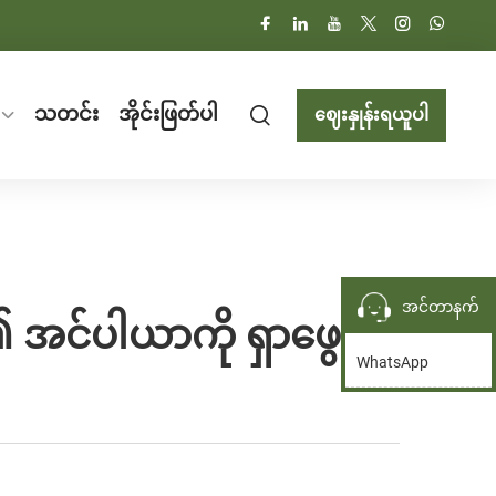
သတင်း
အိုင်းဖြတ်ပါ
ဈေးနှုန်းရယူပါ
အင်တာနက်
၏ အင်ပါယာကို ရှာဖွေပါ
WhatsApp