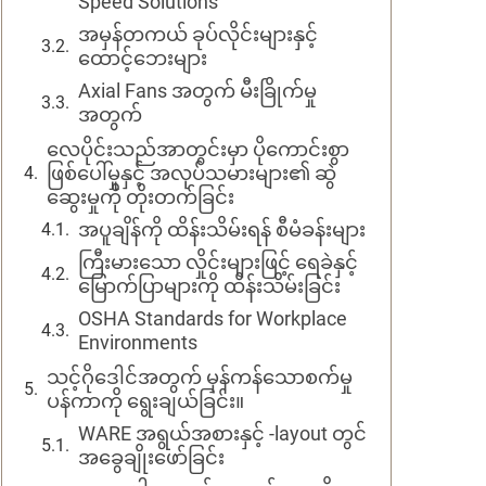
Speed Solutions
အမှန်တကယ် ခုပ်လိုင်းများနှင့်
ထောင့်ဘေးများ
Axial Fans အတွက် မီးခြိုက်မှု
အတွက်
လေပိုင်းသည်အာတွင်းမှာ ပိုကောင်းစွာ
ဖြစ်ပေါ်မှုနှင့် အလုပ်သမားများ၏ ဆွဲ
ဆွေးမှုကို တိုးတက်ခြင်း
အပူချိန်ကို ထိန်းသိမ်းရန် စီမံခန်းများ
ကြီးမားသော လှိုင်းများဖြင့် ရေခဲနှင့်
မြောက်ပြာများကို ထိန်းသိမ်းခြင်း
OSHA Standards for Workplace
Environments
သင့်ဂိုဒေါင်အတွက် မှန်ကန်သောစက်မှု
ပန်ကာကို ရွေးချယ်ခြင်း။
WARE အရွယ်အစားနှင့် -layout တွင်
အခွေချိုးဖော်ခြင်း