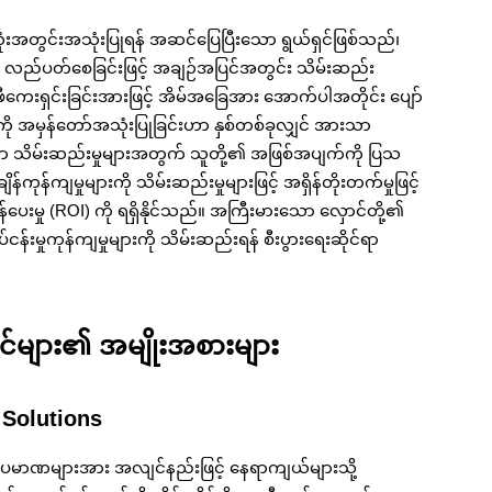
ုံးအတွင်းအသုံးပြုရန် အဆင်ပြေပြီးသော ရွယ်ရှင်ဖြစ်သည်၊
ု လည်ပတ်စေခြင်းဖြင့် အချဉ်အပြင်အတွင်း သိမ်းဆည်း
ကေးရှင်းခြင်းအားဖြင့် အိမ်အခြေအား အောက်ပါအတိုင်း ပျော်
ို အမှန်တော်အသုံးပြုခြင်းဟာ နှစ်တစ်ခုလျှင် အားသာ
းသော သိမ်းဆည်းမှုများအတွက် သူတို့၏ အဖြစ်အပျက်ကို ပြသ
်ကျမှုများကို သိမ်းဆည်းမှုများဖြင့် အရှိန်တိုးတက်မှုဖြင့်
ြန်ပေးမှု (ROI) ကို ရရှိနိုင်သည်။ အကြီးမားသော လှောင်တို့၏
ပ်ငန်းမှုကုန်ကျမှုများကို သိမ်းဆည်းရန် စီးပွားရေးဆိုင်ရာ
င်များ၏ အမျိုးအစားများ
Solutions
ုပမာဏများအား အလျင်နည်းဖြင့် နေရာကျယ်များသို့