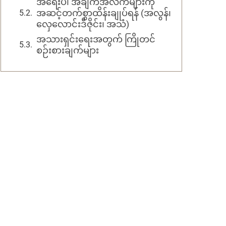
အရေးပါ အချက်အလက်များကို
အဆင့်တက်စွာထိန်းချုပ်ရန် (အလွန်၊
လှေလောင်းဒီဇိုင်း၊ အသံ)
အသားရှင်းရေးအတွက် ကြိုတင်
စဉ်းစားချက်များ