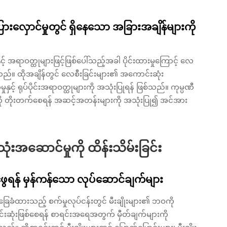
ြားလှောင်မှုတွင် ရှိနေသော အခြားအချိန်များကို
့် အရာဝတ္ထုများဖြင့်ဖြစ်ပေါ်သည့်အခါ ပိုင်းထားမှုကြောင့် လေ
သည်။ ထိုအချိန်တွင် လေစီးခြင်းများ၏ အကောင်းဆုံး
ှင့် ရုပ်ပိုင်းအရာဝတ္ထုများကို အသုံးပြုရန် ဖြစ်သည်။ ကုမ္ပဏီ
းကို တိုးတက်စေရန် အဆင့်အတန်းများကို အသုံးပြု၍ အင်အား
းအဆောင်မှုကို ထိန်းသိမ်းခြင်း
ွေရန် မှန်ကန်သော လုပ်ဆောင်ချက်များ
ြေခံထားသည့် စက်မှုလုပ်ငန်းတွင် မီးချိုးများ၏ ဘဝကို
ောင်းဆုံးဖြစ်စေရန် စာရင်းအရေအတွက် မှီတ်ချက်များကို