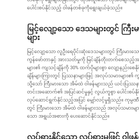
ပေါင်းစပ်နိုင်သည့် ဝါဖန်တစ်ခုကိုရွေးချယ်ခဲ့သည်။
မြင့်လျော့သော ဒေသများတွင် ကြီ
များ
မြင့်လျော့သော လူဦးရေပိုင်းဆုံးဒေသများတွင် ကြီးမားသော
ကွန်ဖော်တာနှင့် အားသတ်မှုကို မြင်ချိန်တိုးတက်စေသည့်အ
များ၏ ကျသင့်ချိန်ကို 30% ထက်ပိုများစွာ လျော့နည်းစေနိုင
ချိန်များကြားတွင် ပြဿနာများဖြင့် အလုပ်သမားများ၏ ကွန
သို့သော် ကြီးမားသော အိမ်ထဲ ဝါဖန်များသည် ယင်းပြဿန
တင်းအဆောက်၏ အပြင်ဆင်မှုနှင့် လွယ်ကူစွာ ပေါင်းစပ်နိုင
လုပ်ဆောင်ရွက်နိုင်သည့်အပြင် မျှော်လင့်မှုရှိသည်။ ကုမ္ပ
တွင် ကြီးမားသော အိမ်ထဲ ဝါဖန်များသည် အလုပ်သမားများ၏ အချ
သော အရွယ်အစားကို ပေးဆောင်နိုင်သည်။
လှုပ်ရှားနိုင်သော လှုပ်ရှားမှုဖြင့် ဝါဖန