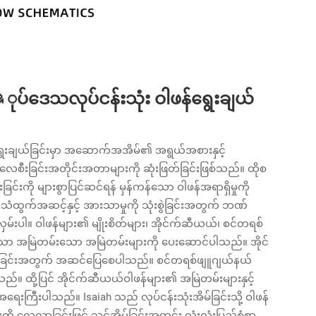
ုပ်ဒေသလုပ်ငန်းသုံး ဝါဖန်ရွေးချယ်
ခုရွေးချယ်ခြင်းမှာ အဆောက်အအိမ်၏ အရွယ်အစားနှင့်
အရ လေစီးခြင်းအတိုင်းအတာများကို ဆုံးဖြတ်ခြင်းဖြစ်သည်။ ထိုစ
ကို များစွာပြင်ဆင်ရန် မှန်ကန်သော ဝါဖန်အရာရှိမှုကို
အသံထွက်အဆင့်နှင့် အားသာမှုကို သုံးစွဲခြင်းအတွက် ဘဏ်
ပါ။ ဝါဖန်များ၏ မျိုးစိတ်များ၊ အိုင်က်ဆီယယ်၊ စင်တရစ်
အထူးသော အမြဲတမ်းသော အမြဲတမ်းများကို ပေးဆောင်ပါသည်။ အိုင်
ေးခြင်းအတွက် အဆင်ပြေစေပါသည်။ စင်တရစ်ဖျူဂျယ်နယ်
ပါသည်။ ထို့ပြင် အိုင်က်ဆီယယ်ဝါဖန်များ၏ အမြဲတမ်းများနှင့်
ရေးကြီးပါသည်။ Isaiah သည် လုပ်ငန်းသုံးအိမ်ခြင်းသို့ ဝါဖန်
 လေ့လာခြင်းဖြင့် သင့်အိမ်ခြင်းအတွင်း လုံးလုံးပြည့်စုံစွာ