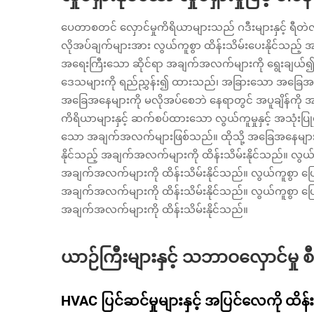
ပေတာစတင် လှောင်မှုကိရိယာများသည် ဂဒီးများနှင့် ရီ
လိုအပ်ချက်များအား လွယ်ကူစွာ ထိန်းသိမ်းပေးနိုင်သည့်
အရေးကြီးသော ဆိုင်ရာ အချက်အလက်များကို ရွေးချယ်၍
ဒေသများကို ရည်ညွှန်း၍ ထားသည်၊ အခြားသော အခြေအနေမ
အခြေအနေများကို မလိုအပ်စေဘဲ နေရာတွင် အပူချိန်ကို အလ
ကိရိယာများနှင့် ဆက်စပ်ထားသော လွယ်ကူမှုနှင့် အသုံ
သော အချက်အလက်များဖြစ်သည်။ ထိုသို့ အခြေအနေများတွင်
နိုင်သည့် အချက်အလက်များကို ထိန်းသိမ်းနိုင်သည်။ လွယ်ကူ
အချက်အလက်များကို ထိန်းသိမ်းနိုင်သည်။ လွယ်ကူစွာ ပြောင
အချက်အလက်များကို ထိန်းသိမ်းနိုင်သည်။ လွယ်ကူစွာ ပြောင
အချက်အလက်များကို ထိန်းသိမ်းနိုင်သည်။
ယာဉ်ကြီးများနှင့် သဘာဝလှောင်မှု စီမ
HVAC ပြင်ဆင်မှုများနှင့် အပြင်လေကို ထိန်း