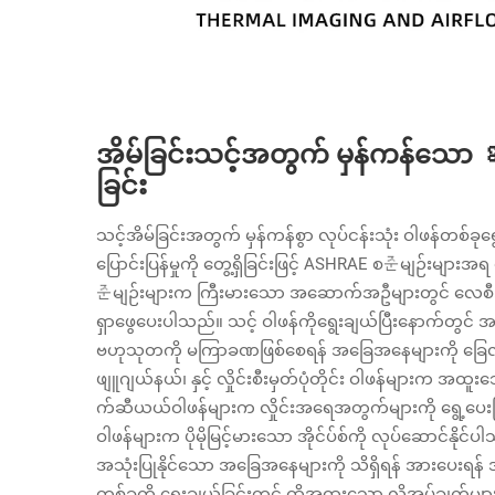
အိမ်ခြင်းသင့်အတွက် မှန်ကန်သော ឧ
ခြင်း
သင့်အိမ်ခြင်းအတွက် မှန်ကန်စွာ လုပ်ငန်းသုံး ဝါဖန်တစ်
ပြောင်းပြန်မှုကို တွေ့ရှိခြင်းဖြင့် ASHRAE စ준မျဉ်းများ
준မျဉ်းများက ကြီးမားသော အဆောက်အဦများတွင် လေစီးခြင်း
ရှာဖွေပေးပါသည်။ သင့် ဝါဖန်ကိုရွေးချယ်ပြီးနောက်တွင် 
ဗဟုသုတကို မကြာခဏဖြစ်စေရန် အခြေအနေများကို ခြေလှမ်း
ဖျူဂျယ်နယ်၊ နှင့် လှိုင်းစီးမှတ်ပုံတိုင်း ဝါဖန်များက 
က်ဆီယယ်ဝါဖန်များက လှိုင်းအရေအတွက်များကို ရွေ့ပ
ဝါဖန်များက ပိုမိုမြင့်မားသော အိုင်ပ်စ်ကို လုပ်ဆောင်နိုင်
အသုံးပြုနိုင်သော အခြေအနေများကို သိရှိရန် အားပေးရန် အ
တစ်ခုကို ရွေးချယ်ခြင်းတွင် ထိုအထူးသော လိုအပ်ချက်များကို