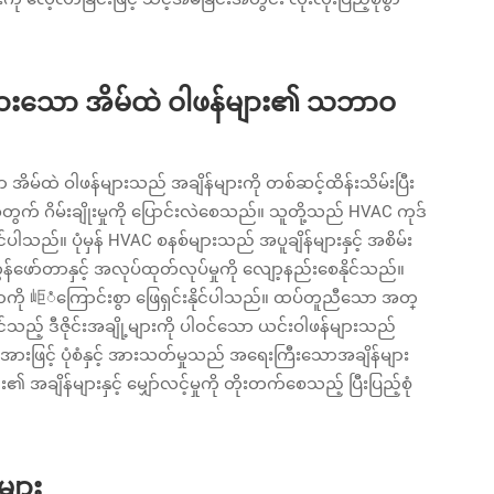
းမားသော အိမ်ထဲ ဝါဖန်များ၏ သဘာဝ
 အိမ်ထဲ ဝါဖန်များသည် အချိန်များကို တစ်ဆင့်ထိန်းသိမ်းပြီး
တွက် ဂိမ်းချိုးမှုကို ပြောင်းလဲစေသည်။ သူတို့သည် HVAC ကုဒ်
်ပါသည်။ ပုံမှန် HVAC စနစ်များသည် အပူချိန်များနှင့် အစိမ်း
်ဖော်တာနှင့် အလုပ်ထုတ်လုပ်မှုကို လျော့နည်းစေနိုင်သည်။
ာကို 岠ံကြောင်းစွာ ဖြေရှင်းနိုင်ပါသည်။ ထပ်တူညီသော အတ္
်သည့် ဒီဇိုင်းအချို့များကို ပါဝင်သော ယင်းဝါဖန်များသည်
ဏီအားဖြင့် ပုံစံနှင့် အားသတ်မှုသည် အရေးကြီးသောအချိန်များ
ိန်များနှင့် မျှော်လင့်မှုကို တိုးတက်စေသည့် ပြီးပြည့်စုံ
်များ