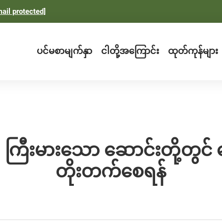
ail protected]
ပင်မစာမျက်နှာ
ငါတို့အကြောင်း
ထုတ်ကုန်များ
ကြီးမားသော ဆောင်းတို့တွင် လေစ
တိုးတက်စေရန်