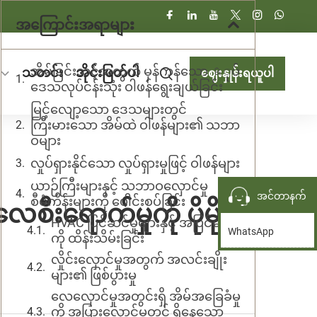
အကြောင်းအရာများ
အိမ်ခြင်းသင့်အတွက် မှန်ကန်သော ឧုပ်
သတင်း
အိုင်းဖြတ်ပါ
ဈေးနှုန်းရယူပါ
ဒေသလုပ်ငန်းသုံး ဝါဖန်ရွေးချယ်ခြင်း
မြင့်လျော့သော ဒေသများတွင်
ကြီးမားသော အိမ်ထဲ ဝါဖန်များ၏ သဘာ
ဝများ
လှုပ်ရှားနိုင်သော လှုပ်ရှားမှုဖြင့် ဝါဖန်များ
ယာဉ်ကြီးများနှင့် သဘာဝလှောင်မှု
အင်တာနက်
စီမံကိန်းများကို ပေါင်းစပ်ခြင်း
ီးရောက်မှုကို ပိုမို
HVAC ပြင်ဆင်မှုများနှင့် အပြင်လေ
WhatsApp
ကို ထိန်းသိမ်းခြင်း
လှိုင်းလှောင်မှုအတွက် အလင်းချိုး
များ၏ ဖြစ်ပွားမှု
လေလှောင်မှုအတွင်းရှိ အိမ်အခြေခံမှု
ကို အပြားလှောင်မှုတွင် ရှိနေသော