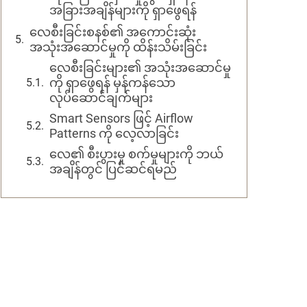
အခြားအချိန်များကို ရှာဖွေရန်
လေစီးခြင်းစနစ်၏ အကောင်းဆုံး
အသုံးအဆောင်မှုကို ထိန်းသိမ်းခြင်း
လေစီးခြင်းများ၏ အသုံးအဆောင်မှု
ကို ရှာဖွေရန် မှန်ကန်သော
လုပ်ဆောင်ချက်များ
Smart Sensors ဖြင့် Airflow
Patterns ကို လေ့လာခြင်း
လေ၏ စီးပွားမှု စက်မှုများကို ဘယ်
အချိန်တွင် ပြင်ဆင်ရမည်