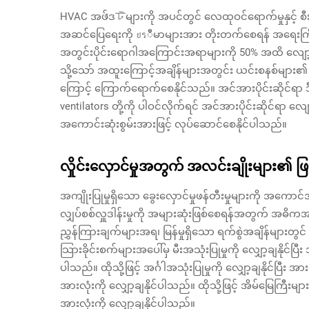
HVAC အပ်ဒேটများကို အပင်တွင် လေထုဝင်ရောက်မှုနှင့် စ
အဆင်ပြေရေးကို ปรီမာများအား တိုးတက်စေရန် အရေးကြီးဖြစ
အတွင်းပိုင်းရောဂါအကြောင်းအရာများကို 50% အထိ လျော့နည်
သို့သော် အထူးကြောင့်အချိန်များအတွင်း ယင်းစနစ်များ
ကြောင့် ကြောက်ရောက်စေနိုင်သည်။ အင်အားပိုင်းဆိုင်ရာ ဒ
ventilators တို့ကို ပါဝင်လိုက်ရင် အင်အားပိုင်းဆိုင်ရာ လျေ
အကောင်းဆုံးစွမ်းအားဖြင့် လုပ်ဆောင်စေနိုင်ပါသည်။
လှိုင်းလှောင်မှုအတွက် အလင်းချိုးများ၏ ဖြစ်
အကျိုးပြုမှုရှိသော ခွေးလှောင်မှုဖန်တီးမှုများကို အကော
လျှပ်စစ်လှူဒါန်းမှုကို အများဆုံးဖြစ်စေရန်အတွက် 
ညွှန်ကြားချက်များအရ၊ မြန်မှုရှိသော ရက်စွဲအချိန်များတွင
သြားခိုင်းစက်များအပေါ်မှ မီးအသုံးပြုမှုကို လျှော့ချနိုင်ပ
ပါသည်။ ထိုသို့ဖြင့် အင်္ဂါအသုံးပြုမှုကို လျှော့ချနိုင်ပြီး အာ
အားလုံးကို လျှော့ချနိုင်ပါသည်။ ထိုသို့ဖြင့် အိမ်မြေကြီးမျ
အားလုံးကို လျှော့ချနိုင်ပါသည်။