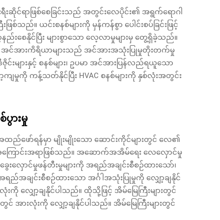
ီးရီးဆိုင်ရာဖြစ်စေခြင်းသည် အတွင်းလေပိုင်း၏ အရွက်ရောဂါ
်သည်။ ယင်းစနစ်များကို မှန်ကန်စွာ ပေါင်းစပ်ခြင်းဖြင့်
းစေနိုင်ပြီး များစွာသော လေ့လာမှုများမှ တွေ့ရှိခဲ့သည်။
၏ အင်အားကိရိယာများသည် အင်အားအသုံးပြုမှုတိုးတက်မှု
ီဇိုင်းများနှင့် စနစ်များ၊ ဥပမာ အင်အားပြန်လည်ရယူသော
ာ့ကျမှုကို ကန့်သတ်နိုင်ပြီး HVAC စနစ်များကို နှစ်လုံးအတွင်း
ပွားမှု
င်အထည်ဖော်ရန်မှာ မျိုးမျိုးသော ဆောင်းကိုင်များတွင် လေ၏
အဓိကအကြောင်းအရာဖြစ်သည်။ အဆောက်အအိမ်ရေး လေလှောင်မှု
် ခွေးလှောင်မှုဖန်တီးမှုများကို အရည်အချင်းစီစဉ်ထားသော်၊
ြီး အရည်အချင်းစီစဉ်ထားသော အင်္ဂါအသုံးပြုမှုကို လျှော့ချနိုင်
းလုံးကို လျှော့ချနိုင်ပါသည်။ ထိုသို့ဖြင့် အိမ်မြေကြီးများတွင်
ားတွင် အားလုံးကို လျှော့ချနိုင်ပါသည်။ အိမ်မြေကြီးများတွင်