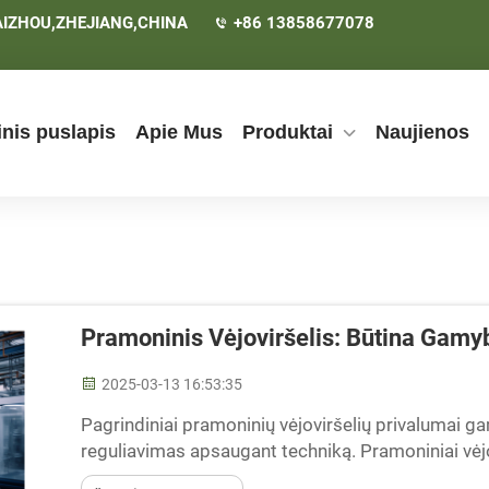
AIZHOU,ZHEJIANG,CHINA
+86 13858677078
inis puslapis
Apie Mus
Produktai
Naujienos
Pramoninis Vėjoviršelis: Būtina Gam
2025-03-13 16:53:35
Pagrindiniai pramoninių vėjoviršelių privalumai
reguliavimas apsaugant techniką. Pramoniniai vėjo
gamybos objektuose, užtikrinant, kad technika nep