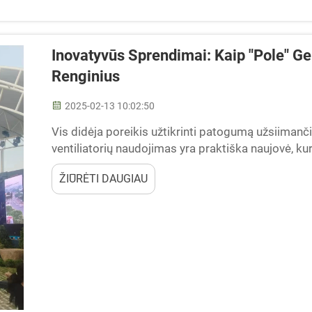
Inovatyvūs Sprendimai: Kaip "Pole" Ge
Renginius
2025-02-13 10:02:50
Vis didėja poreikis užtikrinti patogumą užsiima
ventiliatorių naudojimas yra praktiška naujovė, kur
pasirengę ir gali palengvinti stulpų gamybą, kuri gal
ŽIŪRĖTI DAUGIAU