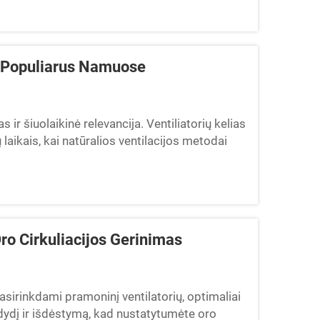
ra Populiarus Namuose
s ir šiuolaikinė relevancija. Ventiliatorių kelias
 laikais, kai natūralios ventilacijos metodai
Oro Cirkuliacijos Gerinimas
asirinkdami pramoninį ventilatorių, optimaliai
to dydį ir išdėstymą, kad nustatytumėte oro