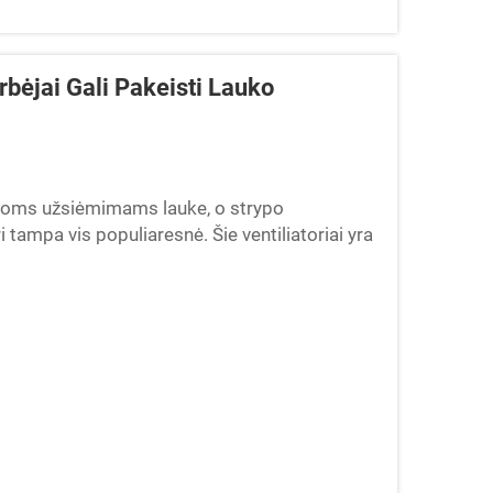
rbėjai Gali Pakeisti Lauko
nčioms užsiėmimams lauke, o strypo
i tampa vis populiaresnė. Šie ventiliatoriai yra
i patenkinti...