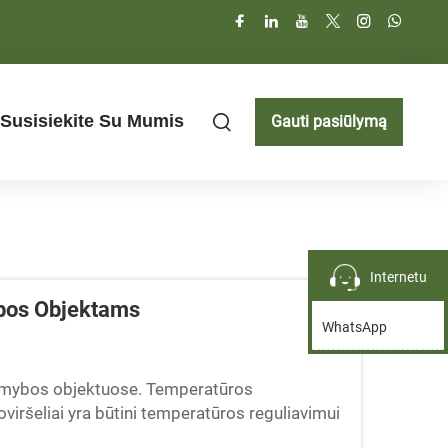
Susisiekite Su Mumis
Gauti pasiūlymą
Internetu
ybos Objektams
WhatsApp
 gamybos objektuose. Temperatūros
viršeliai yra būtini temperatūros reguliavimui
erkarštų, ir laikydami procesus glodžiais...