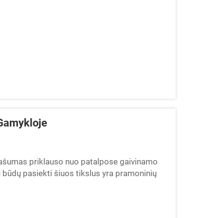
 Gamykloje
 našumas priklauso nuo patalpose gaivinamo
būdų pasiekti šiuos tikslus yra pramoninių