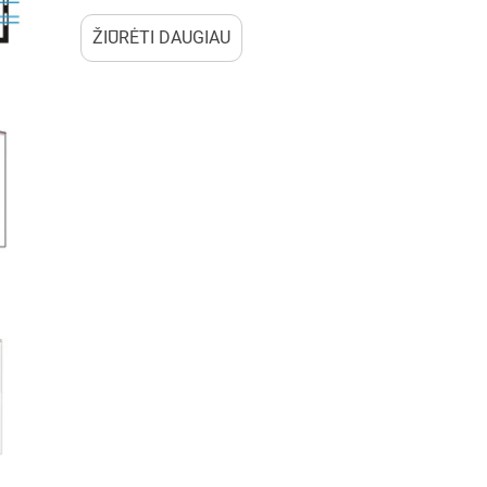
srauto reikalavimus pagal ASHRAE standartus. Šie 
ŽIŪRĖTI DAUGIAU