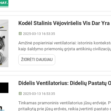
Kodėl Stalinis Vėjoviršelis Vis Dar Y
2025-03-13 16:53:35
Amžinė popieriniai ventilatoriai: istorinis konteksta
kaip šaldymo priemonių grįsta antikinių civilizacijų
buvo būtini. Stalčio ventiliatoriai ypač gana...
ŽIŪRĖTI DAUGIAU
Didelis Ventilatorius: Didelių Pastatų 
2025-03-13 16:53:35
Tinkamas pramoninis ventilatorius jūsų erdvėje. P
pritaikytą prie jūsų erdvės, reikia įvertinti pasta