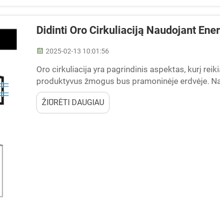
Didinti Oro Cirkuliaciją Naudojant Ene
2025-02-13 10:01:56
Oro cirkuliacija yra pagrindinis aspektas, kurį reiki
produktyvus žmogus bus pramoninėje erdvėje. N
ventiliatorius, įmonės pasieks šį tikslą, tuo pač
ŽIŪRĖTI DAUGIAU