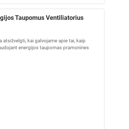
rgijos Taupomus Ventiliatorius
a atsižvelgti, kai galvojame apie tai, kaip
audojant energijos taupomas pramonines
iu sumažindamos energijos sąnaudas...