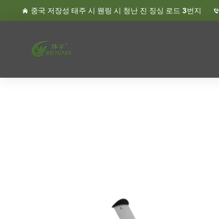
중국 저장성 태주 시 웬링 시 청난 진 징싱 로드 3번지