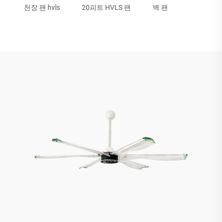
천장 팬 hvls
20피트 HVLS 팬
벽 팬