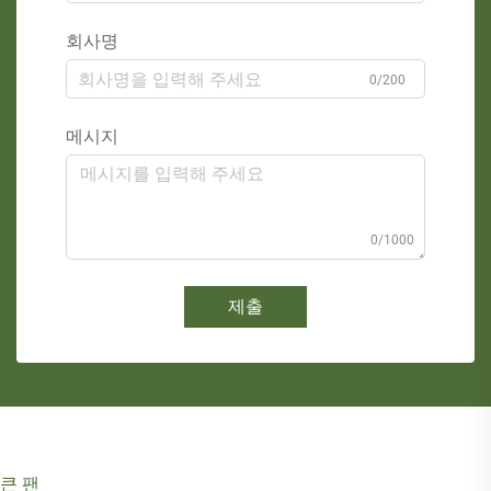
회사명
0/200
메시지
0/1000
제출
큰 팬