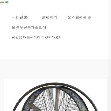
큰 팬
대형 팬 쿨러
큰 팬 야외
물과 함께 팬 큰
물 분무 선풍기 습도 대
산업용 대풍선이란 무엇인가요?