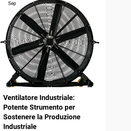
Sep
Se
Ventilatore Industriale:
Esp
Potente Strumento per
van
Sostenere la Produzione
Industriale
SCOP