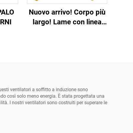
PALO
Nuovo arrivo! Corpo più
RNI
largo! Lame con linea
più larga e ondulata!
sti ventilatori a soffitto a induzione sono
ando così solo meno energia. È stata progettata una
à. I nostri ventilatori sono costruiti per superare le