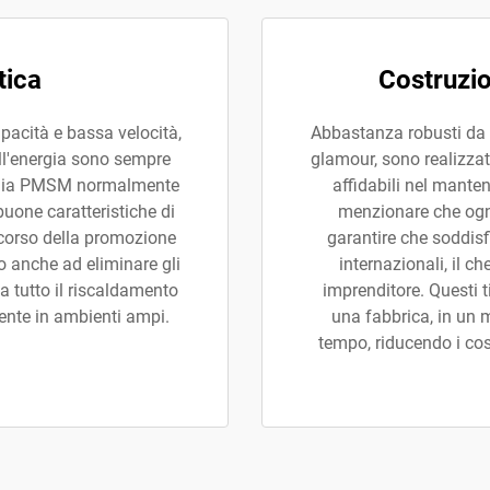
tica
Costruzio
apacità e bassa velocità,
Abbastanza robusti da e
dell'energia sono sempre
glamour, sono realizzat
logia PMSM normalmente
affidabili nel manten
one caratteristiche di
menzionare che ogni
 corso della promozione
garantire che soddisfi
no anche ad eliminare gli
internazionali, il 
a tutto il riscaldamento
imprenditore. Questi ti
ente in ambienti ampi.
una fabbrica, in un 
tempo, riducendo i cos