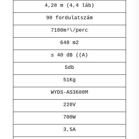
4,28 m (4,4 láb)
90 fordulatszám
7100m³\/perc
640 m2
≤ 40 dB ((A)
5db
51Kg
WYDS-AS3680M
220V
700W
3,5A