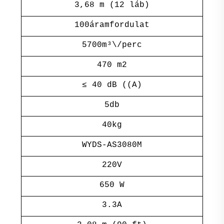
3,68 m (12 láb)
100áramfordulat
5700m³\/perc
470 m2
≤ 40 dB ((A)
5db
40kg
WYDS-AS3080M
220V
650 W
3.3A