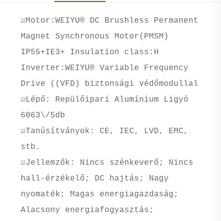
☑Motor:WEIYU® DC Brushless Permanent
Magnet Synchronous Motor(PMSM)
IP55+IE3+ Insulation class:H
Inverter:WEIYU® Variable Frequency
Drive ((VFD) biztonsági védőmodullal
☑Lépő: Repülőipari Alumínium Ligyó
6063\/5db
☑Tanúsítványok: CE, IEC, LVD, EMC,
stb.
☑Jellemzők: Nincs szénkeverő; Nincs
hall-érzékelő; DC hajtás; Nagy
nyomaték; Magas energiagazdaság;
Alacsony energiafogyasztás;