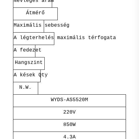
Névleges áram
Átmérő
Maximális sebesség
A légterhelés maximális térfogata
A fedezet
Hangszint
A kések Qty
N.W.
WYDS-AS5520M
220V
850W
4.3A