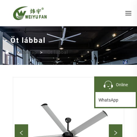
- Öt lábbal
Kezdőlap
>
Öt lábbal
Online
WhatsApp