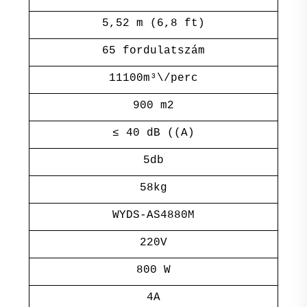
5,52 m (6,8 ft)
65 fordulatszám
11100m³\/perc
900 m2
≤ 40 dB ((A)
5db
58kg
WYDS-AS4880M
220V
800 W
4A