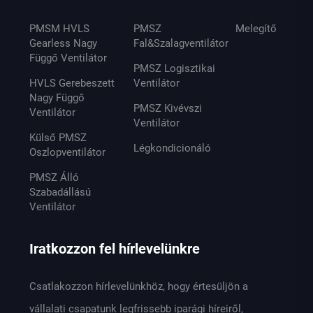
PMSM HVLS
PMSZ
Melegítő
Gearless Nagy
Fal&Szalagventilátor
Függő Ventilátor
PMSZ Logisztikai
HVLS Gerebeszett
Ventilátor
Nagy Függő
PMSZ Kivévszi
Ventilátor
Ventilátor
Külső PMSZ
Légkondicionáló
Oszlopventilátor
PMSZ Álló
Szabadállású
Ventilátor
Iratkozzon fel hírlevelünkre
Csatlakozzon hírlevelünkhöz, hogy értesüljön a
vállalati csapatunk legfrissebb iparági híreiről,