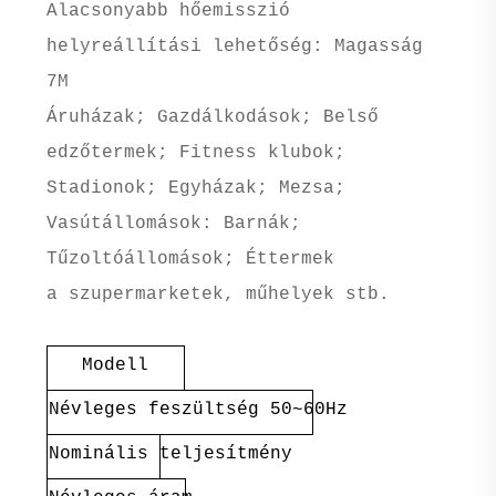
Alacsonyabb hőemisszió
helyreállítási lehetőség: Magasság
7M
Áruházak; Gazdálkodások; Belső
edzőtermek; Fitness klubok;
Stadionok; Egyházak; Mezsa;
Vasútállomások: Barnák;
Tűzoltóállomások; Éttermek
a szupermarketek, műhelyek stb.
Modell
Névleges feszültség 50~60Hz
Nominális teljesítmény