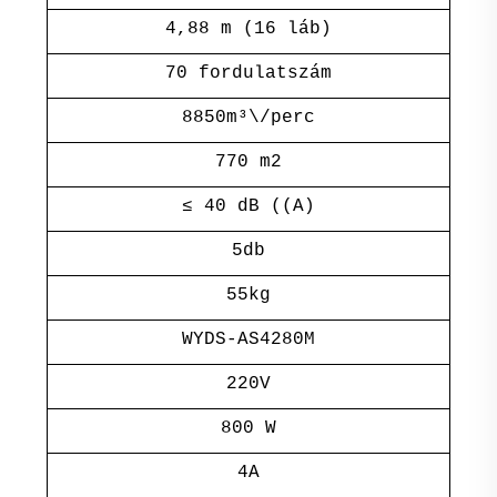
4,88 m (16 láb)
70 fordulatszám
8850m³\/perc
770 m2
≤ 40 dB ((A)
5db
55kg
WYDS-AS4280M
220V
800 W
4A