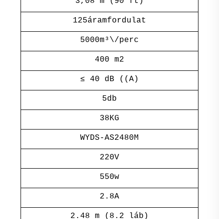
3,08 m (90 ft)
125áramfordulat
5000m³\/perc
400 m2
≤ 40 dB ((A)
5db
38KG
WYDS-AS2480M
220V
550w
2.8A
2.48 m (8.2 láb)