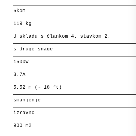
5kom
119 kg
U skladu s člankom 4. stavkom 2.
s druge snage
1500W
3.7A
5,52 m (~ 18 ft)
smanjenje
izravno
900 m2