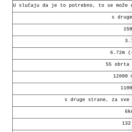
U slučaju da je to potrebno, to se može 
s drug
15
3.
6.72m (
55 obrta
12800 
110
s druge strane, za sve
6k
132