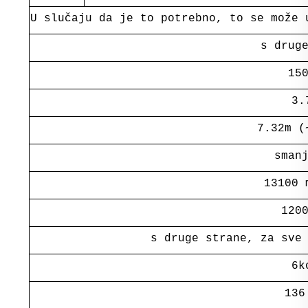
U slučaju da je to potrebno, to se može 
s drug
15
3.
7.32m (
sman
13100 
120
s druge strane, za sve
6k
136