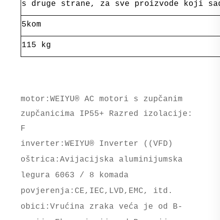
s druge strane, za sve proizvode koji sa
5kom
115 kg
motor:WEIYU® AC motori s zupčanim
zupčanicima IP55+ Razred izolacije:
F
inverter:WEIYU® Inverter ((VFD)
oštrica:Avijacijska aluminijumska
legura 6063 / 8 komada
povjerenja:CE,IEC,LVD,EMC, itd.
obici:Vrućina zraka veća je od B-