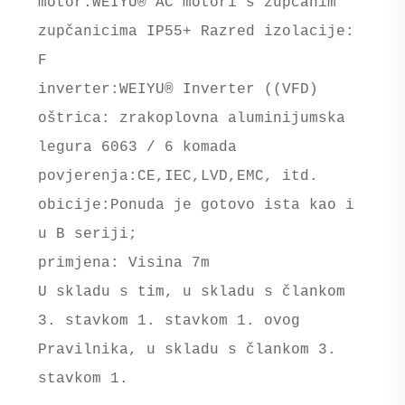
motor:WEIYU® AC motori s zupčanim
zupčanicima IP55+ Razred izolacije:
F
inverter:WEIYU® Inverter ((VFD)
oštrica: zrakoplovna aluminijumska
legura 6063 / 6 komada
povjerenja:CE,IEC,LVD,EMC, itd.
obicije:Ponuda je gotovo ista kao i
u B seriji;
primjena: Visina 7m
U skladu s tim, u skladu s člankom
3. stavkom 1. stavkom 1. ovog
Pravilnika, u skladu s člankom 3.
stavkom 1.