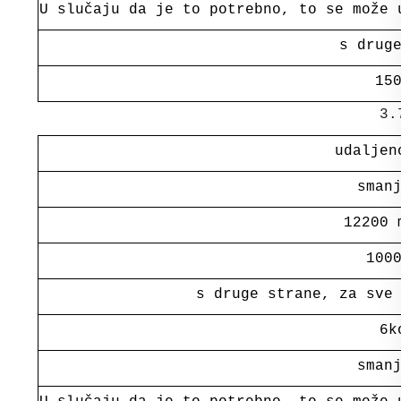
U slučaju da je to potrebno, to se može 
s drug
15
3.
udaljen
sman
12200 
100
s druge strane, za sve
6k
sman