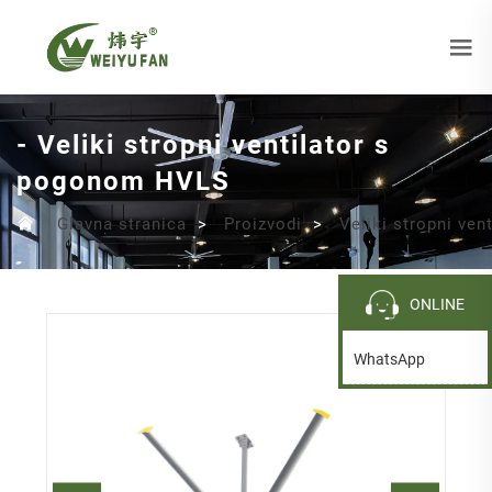
- Veliki stropni ventilator s
pogonom HVLS
Glavna stranica
>
Proizvodi
>
Veliki stropni ve
ONLINE
WhatsApp