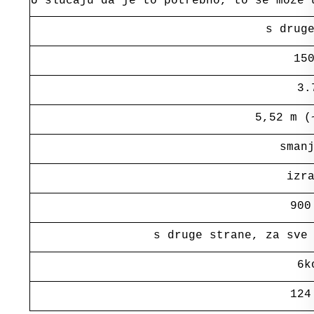
U slučaju da je to potrebno, to se može 
s drug
15
3.
5,52 m (
sman
izr
900
s druge strane, za sve
6k
124