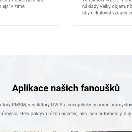
lejší v zimě.
náklady.Velký objem, níz
aby cirkuloval vzduch ve
Aplikace našich fanoušků
tory PMSM, ventilátory HVLS a energeticky úsporné průmyslové v
myslu, který pokrývá různá odvětví, jako jsou automobily, díly 