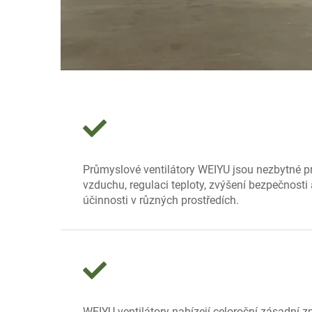
Průmyslové ventilátory WEIYU jsou nezbytné pr
vzduchu, regulaci teploty, zvýšení bezpečnosti 
účinnosti v různých prostředích.
WEIYU ventilátory nabízejí celoroční zásadní 