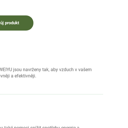
ůj produkt
 WEIYU jsou navrženy tak, aby vzduch v vašem
vněji a efektivněji.
 také pomoci snížit spotřebu energie a