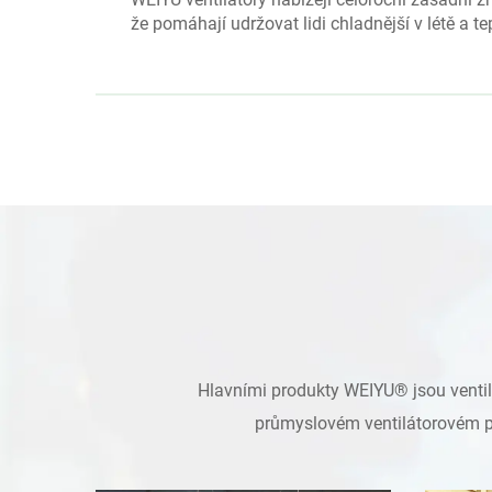
že pomáhají udržovat lidi chladnější v létě a tep
Hlavními produkty WEIYU® jsou ventilá
průmyslovém ventilátorovém prů