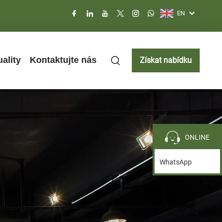
EN
ality
Kontaktujte nás
Získat nabídku
ONLINE
WhatsApp