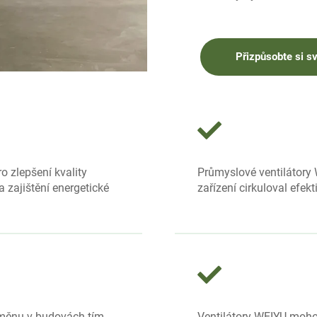
Přizpůsobte si sv
o zlepšení kvality
Průmyslové ventilátory
a zajištění energetické
zařízení cirkuloval efekti
změnu v budovách tím,
Ventilátory WEIYU mohou