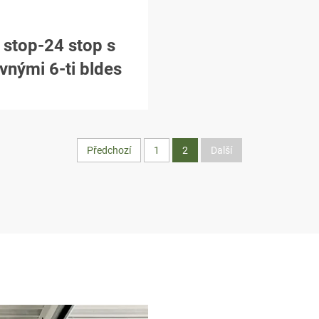
 stop-24 stop s
vnými 6-ti bldes
Předchozí
1
2
Další