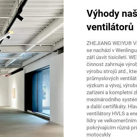
Výhody naš
ventilátorů
ZHEJIANG WEIYU® V
se nachází v Wenling
září úsvit tisíciletí. 
činnost zahrnuje výrob
výrobu strojů atd., kt
průmyslových ventilá
výzkum a vývoj, výrobu
zařízení a kompletní z
mezinárodního systém
a další certifikáty. 
ventilátory HVLS a en
lídry ve velkomerční
pokrývajícím různá prů
motocykly