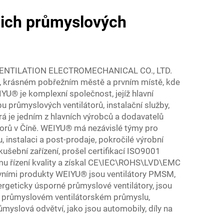
ich průmyslových
ENTILATION ELECTROMECHANICAL CO., LTD.
u, krásném pobřežním městě a prvním místě, kde
WEIYU® je komplexní společnost, jejíž hlavní
u průmyslových ventilátorů, instalační služby,
erá je jedním z hlavních výrobců a dodavatelů
torů v Číně. WEIYU® má nezávislé týmy pro
, instalaci a post-prodaje, pokročilé výrobní
kušební zařízení, prošel certifikací ISO9001
u řízení kvality a získal CE\IEC\ROHS\LVD\EMC
Hlavními produkty WEIYU® jsou ventilátory PMSM,
ergeticky úsporné průmyslové ventilátory, jsou
m průmyslovém ventilátorském průmyslu,
myslová odvětví, jako jsou automobily, díly na