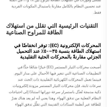
تُسجَّل وفورات في استهلاك الطاقة تتراوح بين ١٨ و٢٢ في المئة
عند تحسين النظام بالكامل مقارنةً باستبدال المكونات الفردية
فقط.
التقنيات الرئيسية التي تقلل من استهلاك
الطاقة للمراوح الصناعية
المحركات الإلكترونية (EC): توفر انخفاضًا في
استهلاك الطاقة بنسبة ٣٥–٥٠٪ عند التحميل
الجزئي مقارنةً بالمحركات الحثية التقليدية
أصبحت محركات التيار المستمر (EC) خيارًا شائعًا جدًّا في
التطبيقات الصناعية التي تتغير فيها الأحمال على مدار اليوم.
فبينما تعمل المحركات الكهربائية التقليدية ذات الحث عند
سرعات ثابتة، فإن محركات التيار المستمر مزودة إلكترونيات
ذكية مدمجة تُعدِّل باستمرار سرعة دورانها استنادًا إلى احتياجات
النظام الفعلية من تدفق الهواء. وهذا يعني أنه لم يعد هناك هدرٌ
للطاقة عبر أنظمة السدّادات القديمة التي تقلِّل تدفق الهواء