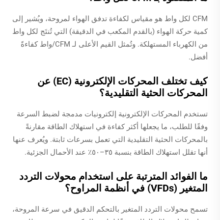
CFM لكل واط هو مقياس لكفاءة تدفق الهواء لمروحة، ويُشير إلى
كمية حركة الهواء (بالقدم المكعب في الدقيقة) التي تُنتَج لكل واط
من الكهرباء المستهلكة. وتُمثل القيم الأعلى لـ CFM/واط كفاءةً
أفضل.
كيف تختلف المحركات الإلكترونية (EC) عن
المحركات الحثية التقليدية؟
تستخدم المحركات الإلكترونية إلكترونيات مدمجة لضبط السرعة
وفقًا للطلب، ما يجعلها أكثر كفاءة في استهلاك الطاقة مقارنةً
بالمحركات الحثية التقليدية التي تعمل بسرعات ثابتة. ويُعرف عنها
أنها تقلل استهلاك الطاقة بنسبة ٣٥–٥٠٪ عند الأحمال الجزئية.
ما الفوائد المترتبة على استخدام محولات التردد
المتغير (VFDs) في أنظمة المراوح؟
تسمح محولات التردد المتغير بالتحكم الدقيق في سرعة المروحة،