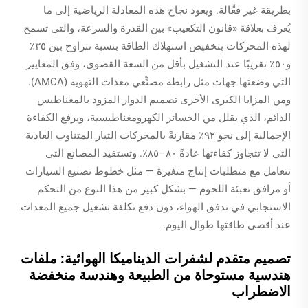
بطريقة غير فعَّالة. ويعود نجاح هذه المعادلة الرياضية إلى ما
يُعرف بعلاقة «قانون التكعيب» بين القدرة والسرعة، والتي تسمح
لهذه المحركات بتخفيض استهلاك الطاقة بنسبة تتراوح بين ٣٥٪
و٥٠٪ تقريبًا عند التشغيل بأقل من السعة القصوى، وفق المعايير
التي وضعتها جهات مثل رابطة مصنِّعي معدات التهوية (AMCA).
ومن المزايا الكبرى الأخرى تصميم الدوار المزود بالمغناطيس
الدائم، الذي يقلل من الخسائر الكهرومغناطيسية، ويرفع الكفاءة
الإجمالية إلى نحو ٩٢٪ مقارنةً بالمحركات التيار المتناوب العادية
التي لا تتجاوز كفاءتها عادةً ٨٠–٨٥٪. وتستفيد المصانع التي
تتعامل مع متطلبات إنتاج متغيرة — مثل خطوط تصنيع السيارات
أو مرافق تعبئة اللحوم — بشكل كبير من هذا النوع من التحكم
الاستجابي في تدفق الهواء، دون دفع تكلفة تشغيل جميع المعدات
عند أقصى طاقتها طوال اليوم.
تصميم متقدم لشفرات الديناميكا الهوائية: ملفات
هندسية مستوحاة من الطبيعة وهندسة منخفضة
الاضطراب