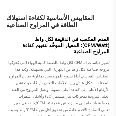
المقاييس الأساسية لكفاءة استهلاك
الطاقة في المراوح الصناعية
القدم المكعب في الدقيقة لكل واط
(CFM/Watt): المعيار الموحَّد لتقييم كفاءة
المراوح الصناعية
تُظهر قياسات الـ CFM لكل واط بالضبط كمية الهواء التي يُحركها
مروحة صناعية لكل واط من الكهرباء التي تستهلكه. ويُعد هذا
المقياس القياسي أداةً تسمح للمهندسين بمقارنة نماذج المراوح
المختلفة بشكل عادل بين العلامات التجارية أيضًا، حيث تشير
الأرقام الأعلى إلى كفاءة أعلى عمومًا. وتصل المراوح من الفئة
العليا المزودة بمحركات تيار مستمر (EC) وأشكال شفرات
محسَّنة بانتظام إلى ما يزيد عن علامة ١٥ CFM/واط، في حين
تعاني النماذج الأقدم عادةً من تحقيق أقل من ٤ CFM/واط بسبب