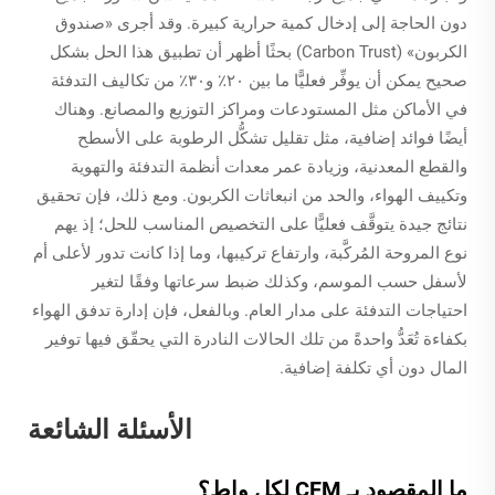
دون الحاجة إلى إدخال كمية حرارية كبيرة. وقد أجرى «صندوق
الكربون» (Carbon Trust) بحثًا أظهر أن تطبيق هذا الحل بشكل
صحيح يمكن أن يوفِّر فعليًّا ما بين ٢٠٪ و٣٠٪ من تكاليف التدفئة
في الأماكن مثل المستودعات ومراكز التوزيع والمصانع. وهناك
أيضًا فوائد إضافية، مثل تقليل تشكُّل الرطوبة على الأسطح
والقطع المعدنية، وزيادة عمر معدات أنظمة التدفئة والتهوية
وتكييف الهواء، والحد من انبعاثات الكربون. ومع ذلك، فإن تحقيق
نتائج جيدة يتوقَّف فعليًّا على التخصيص المناسب للحل؛ إذ يهم
نوع المروحة المُركَّبة، وارتفاع تركيبها، وما إذا كانت تدور لأعلى أم
لأسفل حسب الموسم، وكذلك ضبط سرعاتها وفقًا لتغير
احتياجات التدفئة على مدار العام. وبالفعل، فإن إدارة تدفق الهواء
بكفاءة تُعَدُّ واحدةً من تلك الحالات النادرة التي يحقّق فيها توفير
المال دون أي تكلفة إضافية.
الأسئلة الشائعة
ما المقصود بـ CFM لكل واط؟