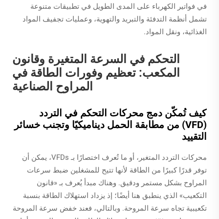
في فواتير الكهرباء على المدى الطويل في تطبيقات متنوعة
تشمل أنظمة التدفئة والتبريد والتهوية، وعمليات تجفيف المواد
الغذائية، ونقل المواد.
التحكم في السرعة المتغيرة وقانون
المكعب: تعظيم وفورات الطاقة في
المراوح الصناعية
كيف تُمكّن دمج محركات التحكم في التردد
(VFD) من مطابقة الحمل ديناميكيًا وتجنب خسائر
التقييد
محركات التردد المتغير، أو ما تُعرف اختصارًا بـ VFDs، يمكن أن
توفر قدرًا كبيرًا من الطاقة لأنها تتيح للمشغلين ضبط سرعات
المراوح بشكل مستمر ودقيق. وهناك مبدأ يُعرف بـ «قانون
التكعيب» الذي ينطبق هنا أيضًا؛ إذ يزداد استهلاك الطاقة بنسبة
تكعيبية تجاه سرعة المروحة. وبالتالي، فعند خفض سرعة المروحة