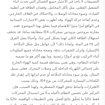
التصنيفات لا تأخذ في الاعتبار جميع الخسائر التي تحدث أثناء
التشغيل الفعلي، مثل تآكل المحامل، وفقدان الطاقة في أنظمة
القيادة، وسوء محاذاة الوصلات، والاحتكاك في الغلاف الخارجي،
وعدم كفاءة حركة الهواء. وقد أظهرت بعض الاختبارات الميدانية
في الواقع أمرًا مثيرًا للاهتمام فيما يتعلق بهذا الموضوع. فعند
مقارنة مروحتين مزودتين بمحركات IE4 متطابقة تمامًا، قد تختلف
استهلاك الطاقة الكلي لهما بشكل كبير جدًا، وأحيانًا يصل الفرق
إلى ٢٥ في المئة. ولماذا ذلك؟ لأن عوامل مثل شكل الدفّاعة
(الإمبيلر)، واتزان الشفرات بدقة، وصحة محاذاة جميع المكونات
أثناء التركيب تؤدي أدوارًا رئيسية. وما يهم أكثر هو ما نسميه
«كفاءة النظام»، وهي تعني ببساطة قسمة كمية الهواء الخارج
على إجمالي الكهرباء الداخلة إلى وصلات المحرك. فعلى سبيل
المثال، يؤدي سوء محاذاة الدفّاعة أو عدم اتزانها إلى إهدار تلك
الكفاءات الممتازة للمحركات من نوع IE4، وذلك بسبب
الاهتزازات وأنماط تدفق الهواء المضطربة. ولهذا السبب، فإن
التركيز على تحسين النظام بأكمله بدلًا من استبدال المحركات
فقط غالبًا ما يُحقِّق نتائج أفضل. وفي التطبيقات الواقعية، غالبًا ما