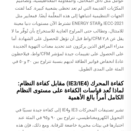
عوامل مثل تآكل المحامل، والمقاومة المغناطيسية، وتصاميم
المكرّبات القديمة التي لم تعد تحظى بشعبية كبيرة. كما لفتت
الجهات التنظيمية انتباهها إلى هذه المعلَّمة أيضًا. فمعايير مثل
IECC-2021 وENERGY STAR تشترط الآن مستويات دنيا معينة
للامتثال، وتطالب حتى المراوح العادِية للاستخراج بأن تُوفِّر ما لا
يقل عن ٢٫٨ CFM/واط قبل أن تؤهل للحصول على الشهادة. أما
مدراء المرافق الذين يركزون عند تحديد معدات التهوية الجديدة
على الحصول على تقييمات جيدة لمؤشر CFM/واط، فيلاحظون
عادةً انخفاض فواتير الطاقة لديهم بنسبة تتراوح بين ٣٠ و٥٠ في
المئة على المدى الطويل.
كفاءة المحرك (IE3/IE4) مقابل كفاءة النظام:
لماذا تُعد قياسات الكفاءة على مستوى النظام
الكامل أمراً بالغ الأهمية
تشير تصنيفات المحركات IE3 وIE4 إلى كفاءة جيدة نسبيًا في
التحويل الكهرومغناطيسي، تتراوح بين ٩٠ و٩٥ في المئة عند
اختبارها في بيئات مخبرية خاضعة للرقابة. ومع ذلك، فإن هذه