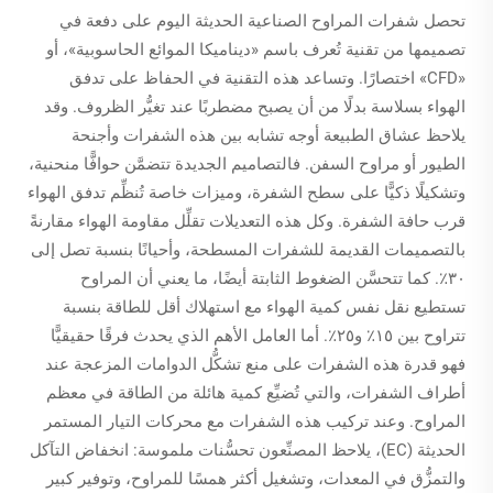
تحصل شفرات المراوح الصناعية الحديثة اليوم على دفعة في
تصميمها من تقنية تُعرف باسم «ديناميكا الموائع الحاسوبية»، أو
«CFD» اختصارًا. وتساعد هذه التقنية في الحفاظ على تدفق
الهواء بسلاسة بدلًا من أن يصبح مضطربًا عند تغيُّر الظروف. وقد
يلاحظ عشاق الطبيعة أوجه تشابه بين هذه الشفرات وأجنحة
الطيور أو مراوح السفن. فالتصاميم الجديدة تتضمَّن حوافًّا منحنية،
وتشكيلًا ذكيًّا على سطح الشفرة، وميزات خاصة تُنظِّم تدفق الهواء
قرب حافة الشفرة. وكل هذه التعديلات تقلِّل مقاومة الهواء مقارنةً
بالتصميمات القديمة للشفرات المسطحة، وأحيانًا بنسبة تصل إلى
٣٠٪. كما تتحسَّن الضغوط الثابتة أيضًا، ما يعني أن المراوح
تستطيع نقل نفس كمية الهواء مع استهلاك أقل للطاقة بنسبة
تتراوح بين ١٥٪ و٢٥٪. أما العامل الأهم الذي يحدث فرقًا حقيقيًّا
فهو قدرة هذه الشفرات على منع تشكُّل الدوامات المزعجة عند
أطراف الشفرات، والتي تُضيِّع كمية هائلة من الطاقة في معظم
المراوح. وعند تركيب هذه الشفرات مع محركات التيار المستمر
الحديثة (EC)، يلاحظ المصنِّعون تحسُّنات ملموسة: انخفاض التآكل
والتمزُّق في المعدات، وتشغيل أكثر همسًا للمراوح، وتوفير كبير