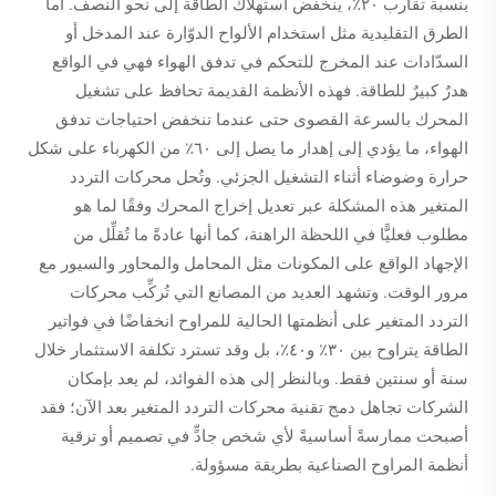
بنسبة تقارب ٢٠٪، ينخفض استهلاك الطاقة إلى نحو النصف. أما
الطرق التقليدية مثل استخدام الألواح الدوّارة عند المدخل أو
السدّادات عند المخرج للتحكم في تدفق الهواء فهي في الواقع
هدرٌ كبيرٌ للطاقة. فهذه الأنظمة القديمة تحافظ على تشغيل
المحرك بالسرعة القصوى حتى عندما تنخفض احتياجات تدفق
الهواء، ما يؤدي إلى إهدار ما يصل إلى ٦٠٪ من الكهرباء على شكل
حرارة وضوضاء أثناء التشغيل الجزئي. وتُحل محركات التردد
المتغير هذه المشكلة عبر تعديل إخراج المحرك وفقًا لما هو
مطلوب فعليًّا في اللحظة الراهنة، كما أنها عادةً ما تُقلِّل من
الإجهاد الواقع على المكونات مثل المحامل والمحاور والسيور مع
مرور الوقت. وتشهد العديد من المصانع التي تُركِّب محركات
التردد المتغير على أنظمتها الحالية للمراوح انخفاضًا في فواتير
الطاقة يتراوح بين ٣٠٪ و٤٠٪، بل وقد تسترد تكلفة الاستثمار خلال
سنة أو سنتين فقط. وبالنظر إلى هذه الفوائد، لم يعد بإمكان
الشركات تجاهل دمج تقنية محركات التردد المتغير بعد الآن؛ فقد
أصبحت ممارسةً أساسيةً لأي شخص جادٍّ في تصميم أو ترقية
أنظمة المراوح الصناعية بطريقة مسؤولة.