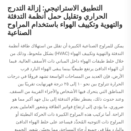
التطبيق الاستراتيجي: إزالة التدرج
الحراري وتقليل حمل أنظمة التدفئة
والتهوية وتكييف الهواء باستخدام المراوح
الصناعية
يمكن للمراوح الصناعية الكبيرة أن تقلل من استهلاك طاقة أنظمة
التدفئة والتهوية وتكييف الهواء (HVAC) بشكل ملحوظ، وذلك من
خلال خلط طبقات الهواء داخل المباني ذات الأسقف العالية. فبما
أن الهواء الدافئ يرتفع طبيعيًّا بينما يبقى الهواء البارد قرب
الأرض، فإن العديد من المساحات الواسعة تشهد فروقًا في درجات
الحرارة تتراوح بين نحو ١٠ إلى ٢٥ درجة فهرنهايت تقريبًا بين
المناطق التي يتحرك فيها الأشخاص والأجزاء القريبة من السقف.
وعند حدوث ذلك، يضطر نظام التدفئة إلى بذل جهد أكبر مما هو
ضروري، ما يؤدي إلى ارتفاع فواتير الطاقة وشعور العاملين بعدم
الراحة. أما تركيب هذه المراوح الكبيرة ذات الحركة البطيئة أو
المراوح ذات التوجيه المُحدَّد فيساعد على خلط الهواء الدافئ
والبارد معًا في جميع أرجاء المساحة، مما يحسّن شعور الجميع