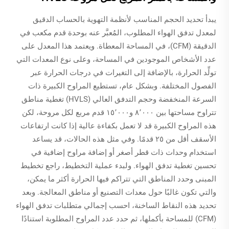
يبدأ تحديد الحجم المناسب لأنظمة التهوية بالحساب الدقيق
لمعدل تدفق الهواء المطلوب، المُعبَّر عنه بوحدة قدم مكعب في
الدقيقة (CFM)، في المساحة المعطاة. ويعتمد هذا المعدل على
عدد الأشخاص الموجودين في المساحة، وعلى نوع المعدات التي
تولِّد الحرارة، بالإضافة إلى التغيرات في درجات الحرارة عبر
الفصول المختلفة. وبشكل عام، تستطيع المراوح الكبيرة ذات
السرعة المنخفضة وحجم التدفق العالي (HVLS) تغطية مناطق
تتراوح مساحتها بين ٨٬٠٠٠ و١٥٬٠٠٠ قدم مربع لكل مروحة، لكن
هذه المراوح الكبيرة قد لا تعمل بكفاءة عالية إذا كانت ارتفاعات
الأسقف أقل من ٢٥ قدمًا. وفي مثل هذه الحالات، قد يساعد
استخدام وحدات ذات قطر أصغر أو إضافة مراوح إضافية في
تحسين تغطية تدفق الهواء. ولبدء عملية التخطيط، راجع تخطيط
المبنى وحدد المناطق التي تتراكم فيها الحرارة أكثر ما يمكن،
والتي تكون غالبًا حول معدات التصنيع أو مناطق المعالجة. وبعد
تحديد هذه النقاط الساخنة، احسب إجمالي متطلبات تدفق الهواء
(CFM) للمساحة بأكملها، ثم حدد عدد المراوح المطلوبة استنادًا