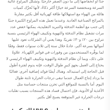
جدًا أو انخفاضها إلى ما دون الصفر خارجيًّا. وتشكِّل المراوح عالية
السرعة ومنخفضة السرعة خيارًا أكثر ذكاءً، لأنها تُحرِّك كميات
هائلة من الهواء مع استهلاكها طاقة كهربائية أقل بكثير مقارنةً
بالمرائح الصناعية العادية. وعندما تعمل هذه المراوح الكبيرة جنبًا
إلى جنب مع أنظمة التدفئة والتبريد التقليدية، يمكنها خفض عدد
مرات تشغيل نظام التدفئة والتهوية وتكييف الهواء الرئيسي بنسبة
تتراوح بين ٢٠٪ و٣٠٪ تقريبًا. وهذا يعني أن الشركات تعود عليها
أموالها بسرعة أكبر، عادةً خلال سنة إلى ثلاث سنوات فقط، وفقًا
لما يوفِّره المستخدمون من وفورات في فواتير الكهرباء. علاوةً
على ذلك، وبما أن نظام التدفئة والتهوية وتكييف الهواء الرئيسي لا
يحتاج إلى العمل بجهدٍ كبيرٍ طوال الوقت، فإنه يدوم لفترة أطول
قبل الحاجة إلى استبداله. وهناك أيضًا فوائد إضافية أخرى: فغالبًا
ما يزداد إنتاج العمال عندما تبقى درجات الحرارة ثابتة طوال
اليوم. أما بالنسبة للمواقع التي تخزن منتجات حساسة مثل
الأغذية أو الأدوية، فإن احتمال فساد هذه المنتجات بسبب تقلبات
درجات الحرارة غير المتوقعة يصبح أقل بكثير.