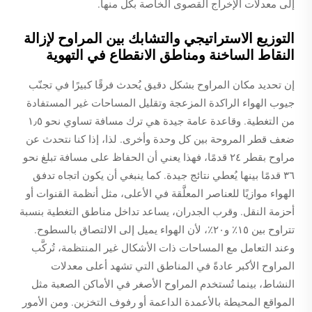
إلى معدلات الإخراج القصوى الخاصة بكل منها.
التوزيع الاستراتيجي والتشابك بين المراوح لإزالة
النقاط الساخنة ومناطق الانقطاع في التهوية
إن تحديد مكان المراوح بشكل دقيق يُحدث فرقًا كبيرًا في تجنّب
جيوب الهواء الراكدة المزعجة وتقليل المساحات غير المستفادة
من التغطية. وقاعدة عامة جيدة هي ترك مسافة تساوي نحو ١٫٥
ضعف قطر المروحة بين كل وحدة وأخرى. لذا، إذا كنا نتحدث عن
مراوح بقطر ٢٤ قدمًا، فهذا يعني أن الحفاظ على مسافة تبلغ نحو
٣٦ قدمًا بينها يُعطي نتائج جيدة. كما ينبغي أن يكون اتجاه تدفق
الهواء موازيًا للعناصر المعلَّقة في الأعلى، مثل أنظمة القنوات أو
أحزمة النقل. وقرب الجدران، يساعد تداخل مناطق التغطية بنسبة
تتراوح بين ١٥٪ و٢٠٪، لأن الهواء يميل إلى الالتصاق بالسطوح.
وعند التعامل مع المساحات ذات الأشكال غير المنتظمة، تُركَّب
المراوح الأكبر عادةً في المناطق التي تشهد أعلى معدلات
النشاط، بينما تُستخدم المراوح الأصغر في الأماكن الصعبة مثل
المواقع المحيطة بالأعمدة الداعمة أو رفوف التخزين. ومن الأمور