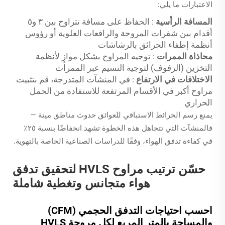
الاعتبارات ما يلي:
المسافة الرأسية
: الحفاظ على مسافة تتراوح بين ٣ و٥
أقدام بين شفرات المروحة والرافعات العلوية أو رؤوس
أنظمة إطفاء الحرائق بالرشاشات
محاذاة الممرات
: توجيه المراوح بشكل موازٍ لأنظمة
التخزين (الرفوف) لتوجيه النسيم عبر الممرات
الاختلافات في الارتفاع
: في المنشآت المتدرجة، قم بتثبيت
مراوح أكبر في الأقسام المرتفعة للاستفادة من الحمل
الحراري
يمنع رسم الخرائط الاستباقي للعوائق حدوث مناطق ميتة —
فالمنشآت التي تتجاهل هذه الخطوة تشهد انخفاضًا بنسبة ٢٥٪
في كفاءة تدفق الهواء، وفقًا للدراسات الصناعية الخاصة بالتهوية.
حسّن ترتيب مراوح HVLS لتحقيق تدفق
هواء متجانس وتغطية شاملة
احسب احتياجات التدفق الحجمي (CFM)
والمساحة بالمتر المربع لكل مروحة HVLS