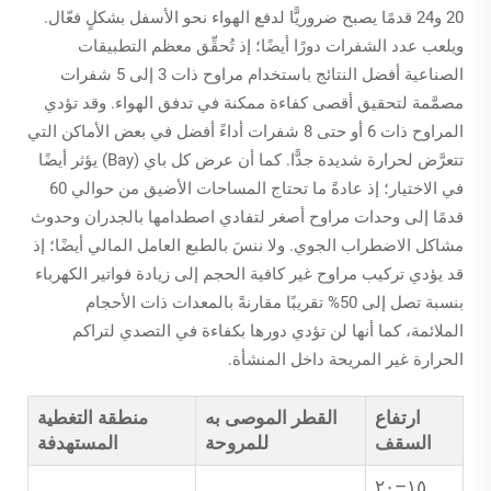
20 و24 قدمًا يصبح ضروريًّا لدفع الهواء نحو الأسفل بشكلٍ فعّال.
ويلعب عدد الشفرات دورًا أيضًا؛ إذ تُحقِّق معظم التطبيقات
الصناعية أفضل النتائج باستخدام مراوح ذات 3 إلى 5 شفرات
مصمَّمة لتحقيق أقصى كفاءة ممكنة في تدفق الهواء. وقد تؤدي
المراوح ذات 6 أو حتى 8 شفرات أداءً أفضل في بعض الأماكن التي
تتعرَّض لحرارة شديدة جدًّا. كما أن عرض كل باي (Bay) يؤثر أيضًا
في الاختيار؛ إذ عادةً ما تحتاج المساحات الأضيق من حوالي 60
قدمًا إلى وحدات مراوح أصغر لتفادي اصطدامها بالجدران وحدوث
مشاكل الاضطراب الجوي. ولا ننسَ بالطبع العامل المالي أيضًا؛ إذ
قد يؤدي تركيب مراوح غير كافية الحجم إلى زيادة فواتير الكهرباء
بنسبة تصل إلى 50% تقريبًا مقارنةً بالمعدات ذات الأحجام
الملائمة، كما أنها لن تؤدي دورها بكفاءة في التصدي لتراكم
الحرارة غير المريحة داخل المنشأة.
ارتفاع
القطر الموصى به
منطقة التغطية
السقف
للمروحة
المستهدفة
١٥–٢٠