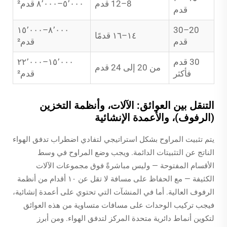
8–12 قدم
٥٬٠٠٠–٨٬٠٠٠ قدم²
قدم
٨٬٠٠٠–١٥٬٠٠٠
20–30
١٤–١٦ قدمًا
قدم
قدم²
30 قدم
١٥٬٠٠٠–٢٢٬٠٠٠
من 20 إلى 24 قدم
فأكثر
قدم²
التنقل بين العوائق: الآلات، وأنظمة التخزين
(الرفوف)، والأعمدة الإنشائية
يتم تثبيت المراوح بشكل استراتيجي لتفادي اضطراب تدفق الهواء
الناتج عن التثبيتات الدائمة. ويجب وضع المراوح في وسط
الأقسام المفتوحة — وليس مباشرةً فوق مجموعات الآلات
الكثيفة — مع الحفاظ على مسافة لا تقل عن ١٠ أقدام من أنظمة
الرفوف العالية. أما في المنشآت التي تحتوي على أعمدة إنشائية،
فيجب تركيب الوحدات على مسافات متساوية من هذه العوائق
لتكوين أنماط دائرية متحدة المركز لتدفق الهواء. ومن أبرز