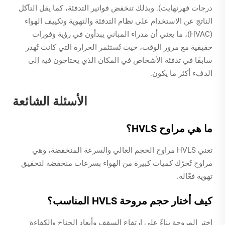
درجات فهرنهايت). وبذلك تنخفض فواتير التدفئة، كما يقل التآكل
الناتج عن الاستخدام على نظام التدفئة والتهوية وتكييف الهواء
(HVAC)، ما يعني أن مدراء المباني يبدأون في رؤية وفورات
حقيقية مع مرور الوقت، حيث تُستثمر الحرارة التي كانت تُهدر
سابقًا في تدفئة الأشخاص في المكان الذي يحتاجون فيه إلى
الدفء أكثر ما يكون.
الأسئلة الشائعة
ما هي مراوح HVLS؟
تعني HVLS مراوح الحجم العالي والسرعة المنخفضة، وهي
مراوح تُحرّك كميات كبيرة من الهواء بسرعات منخفضة لتحقيق
تهوية فعّالة.
كيف أختار حجم مروحة HVLS المناسب؟
اختر المروحة بناءً على ارتفاع السقف وأبعاد الجناح والكفاءة