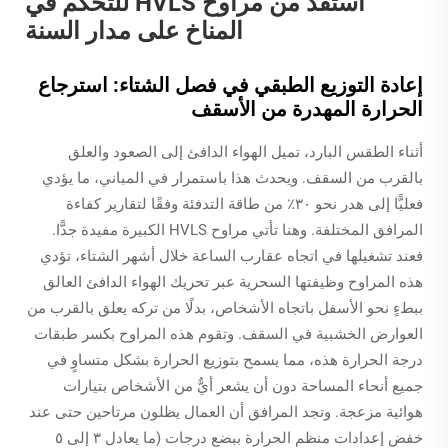
استفد من مراوح HVLS للتحكم في
المناخ على مدار السنة
إعادة التوزيع الطبقي في فصل الشتاء: استرجاع
الحرارة المهدرة من الأسقف
أثناء الطقس البارد، تميل الهواء الدافئ إلى الصعود والعلق
بالقرب من السقف. ويحدث هذا باستمرار في المباني، ما يؤدي
فعليًّا إلى هدر نحو ٣٠٪ من طاقة التدفئة وفقًا لتقارير كفاءة
المرافق المختلفة. وهنا تأتي مراوح HVLS الكبيرة مفيدة جدًّا.
فعند تشغيلها في اتجاه عقارب الساعة خلال أشهر الشتاء، تؤدي
هذه المراوح وظيفتها السحرية عبر تحريك الهواء الدافئ العالق
ببطءٍ نحو الأسفل باتجاه الأشخاص، بدلًا من تركه يعلق بالقرب من
العوارض الخشبية في السقف. وتقوم هذه المراوح بكسر طبقات
درجة الحرارة هذه، مما يسمح بتوزيع الحرارة بشكل متساوٍ في
جميع أنحاء المساحة دون أن يشعر أيٌّ من الأشخاص بتيارات
هوائية مزعجة. وتجد المرافق أن العمال يظلون مرتاحين حتى عند
خفض إعدادات منظم الحرارة ببضع درجات (ما يعادل ٣ إلى ٥