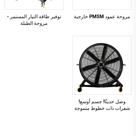
مروحة عمود PMSM خارجية
توفير طاقة التيار المستمر -
مروحة الطبلة
وصل حديثًا! جسم أوسع!
شفرات ذات خطوط متموجة
أوسع!