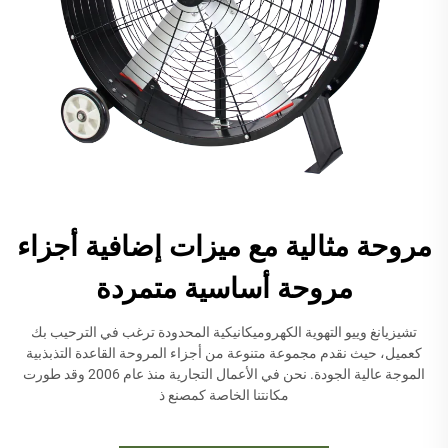
مروحة مثالية مع ميزات إضافية أجزاء
مروحة أساسية متمردة
تشيزيانغ وييو التهوية الكهروميكانيكية المحدودة ترغب في الترحيب بك
كعميل، حيث نقدم مجموعة متنوعة من أجزاء المروحة القاعدة التذبذبية
الموجة عالية الجودة. نحن في الأعمال التجارية منذ عام 2006 وقد طورت
مكانتنا الخاصة كمصنع ذ