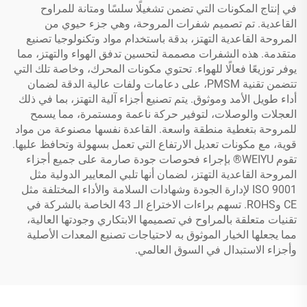
في إنتاج المكونات التي تضمن تشغيلًا سلسًا ومتانة للمراوح
القاعدية. تم تصميم شفرات المروحة، وهي جزء حيوي من
المروحة القاعدية التهتز، بدقة باستخدام مواد وتكنولوجيا تصنيع
متقدمة. هذه الشفرات مصممة لتحسين تدفق الهواء والتهتز، مما
يوفر توزيعًا فعالًا للهواء. تحتوي مكونات المحرك، وخاصة تلك التي
تتضمن تقنية PMSM، على دعامات ولفات عالية الدقة لضمان
أداء طويل الأمد وموثوق. يتم تصنيع أجزاء آلية التهتز، بما في ذلك
العجلات والوصلات، لتوفير حركة ناعمة ومستمرة، مما يسمح
للمروحة بتغطية منطقة واسعة. القاعدة نفسها مصنوعة من مواد
قوية، مع مكونات تعديل الارتفاع التي تعمل بسهولة وتحافظ عليها.
تقوم WEIYU® بإجراء فحوصات جودة صارمة على جميع أجزاء
المروحة القاعدية التهتز، لضمان أنها تلبي المعايير الدولية مثل
ISO 9001 لإدارة الجودة وشهادات السلامة والأداء المختلفة مثل
CE وROHS. تسهم براءات الاختراع الـ 43 الخاصة بالشركة في
تقنيات متعلقة بالمراوح في تصميمها الابتكاري وجودتها العالية،
مما يجعلها الخيار الموثوق به لاحتياجات تصنيع المعدات الأصلية
وأجزاء الاستبدال في السوق العالمي.