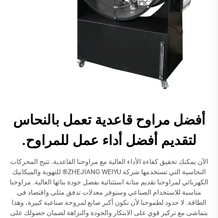
أفضل مراوح قاعدية تعمل بالنحاس
لتقديم أفضل أداء عمل للمراوح.
الآن يمكنك تحقيق كفاءة الأداء العالية مع مراوحنا القاعدية. تتيح المحركات
النحاسية التي تستخدمها شركة ZHEJIANG WEIYU® للتهوية والميكانيك
الكهربائي لمراوحنا تقديم متانة استثنائية بفضل جودة بنائها العالية. مراوحنا
مناسبة للاستخدام الصناعي وستوفر معدلات تدفق مثلى واقتصاد في
الطاقة. لا حدود لطموحنا لأن نكون أكبر صانع لمروحة صناعية كبيرة، وهذا
يتماشى مع تركيز قوي على الابتكار والجودة والنزاهة لضمان حصولك على