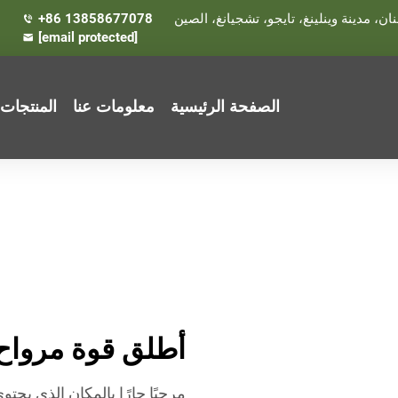
+86 13858677078
[email protected]
الصفحة الرئيسية
معلومات عنا
المنتجات
أطلق قوة مرواح ا
مرحبًا حارًا بالمكان الذي يح