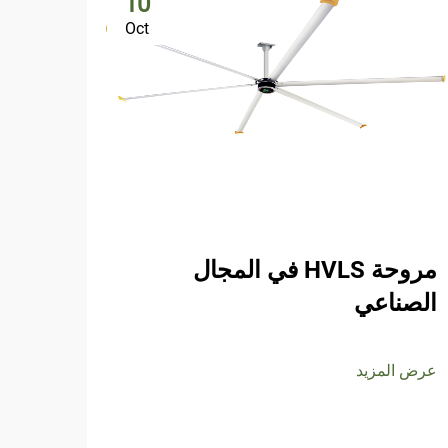
10
Oct
كيف 
مروحة HVLS في المجال
الصناعي
عرض ا
عرض المزيد