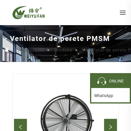
- Ventilator de perete PMSM
Prima pagină
>
Produse
>
Ventilator de perete
ONLINE
WhatsApp