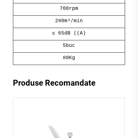
700rpm
280m³/min
≤ 65dB ((A)
5buc
80Kg
Produse Recomandate