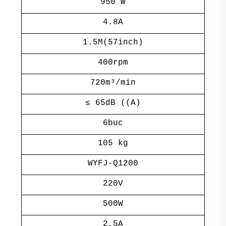
950 W
4.8A
1.5M(57inch)
400rpm
720m³/min
≤ 65dB ((A)
6buc
105 kg
WYFJ-Q1200
220V
500W
2,5A