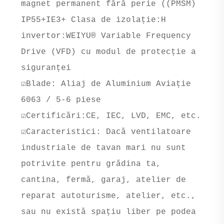
magnet permanent fără perie ((PMSM)
IP55+IE3+ Clasa de izolație:H
invertor:WEIYU® Variable Frequency
Drive (VFD) cu modul de protecție a
siguranței
☑Blade: Aliaj de Aluminium Aviație
6063 / 5-6 piese
☑Certificări:CE, IEC, LVD, EMC, etc.
☑Caracteristici: Dacă ventilatoare
industriale de tavan mari nu sunt
potrivite pentru grădina ta,
cantina, fermă, garaj, atelier de
reparat autoturisme, atelier, etc.,
sau nu există spațiu liber pe podea