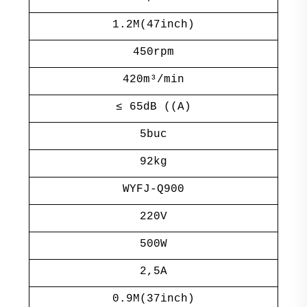
1.2M(47inch)
450rpm
420m³/min
≤ 65dB ((A)
5buc
92kg
WYFJ-Q900
220V
500W
2,5A
0.9M(37inch)